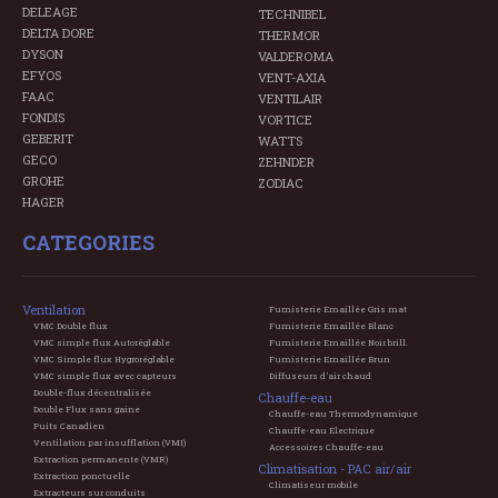
DELEAGE
TECHNIBEL
DELTA DORE
THERMOR
DYSON
VALDEROMA
EFYOS
VENT-AXIA
FAAC
VENTILAIR
FONDIS
VORTICE
GEBERIT
WATTS
GECO
ZEHNDER
GROHE
ZODIAC
HAGER
CATEGORIES
Ventilation
Fumisterie Emaillée Gris mat
VMC Double flux
Fumisterie Emaillée Blanc
VMC simple flux Autoréglable
Fumisterie Emaillée Noir brill.
VMC Simple flux Hygroréglable
Fumisterie Emaillée Brun
VMC simple flux avec capteurs
Diffuseurs d'air chaud
Double-flux décentralisée
Chauffe-eau
Double Flux sans gaine
Chauffe-eau Thermodynamique
Puits Canadien
Chauffe-eau Electrique
Ventilation par insufflation (VMI)
Accessoires Chauffe-eau
Extraction permanente (VMR)
Climatisation - PAC air/air
Extraction ponctuelle
Climatiseur mobile
Extracteurs sur conduits