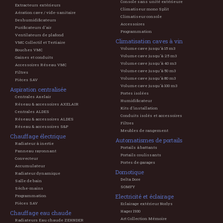
Console sans unité extérieure
Extracteurs extérieurs
Climatiseur mono Split
Aération cave / vide-sanitaire
Climatiseur console
Deshumidificateurs
Accessoires
Purificateurs d'air
Programmation
Ventilateurs de plafond
Climatisation caves à vin
VMC Collectif et Tertiaire
Volume cave jusqu'à 15 m3
Bouches VMC
Volume cave jusqu'à 25 m3
Gaines et conduits
Volume cave jusqu'à 40 m3
Accessoires Réseau VMC
Volume cave jusqu'à 50 m3
Filtres
Volume cave jusqu'à 80 m3
Pièces SAV
Volume cave jusqu'à 100 m3
Aspiration centralisée
Portes isolées
Centrales Axelair
Humidificateur
Réseau & accessoires AXELAIR
Kits d'installation
Centrales ALDES
Conduits isolés et accessoires
Réseau & accessoires ALDES
Filtres
Réseau & accessoires S&P
Meubles de rangement
Chauffage électrique
Automatismes de portails
Radiateur à inertie
Portails à battants
Panneau rayonnant
Portails coulissants
Convecteur
Portes de garages
Accumulateur
Domotique
Radiateur dynamique
Delta Dore
Salle de bain
SOMFY
Sèche-mains
Electricité et éclairage
Programmation
Pièces SAV
Eclairage extérieur Norlys
Hager 1930
Chauffage eau chaude
Art Collection Mémoire
Radiateurs Eau chaude ZEHNDER