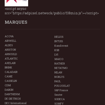
<script async
src="https://adpixel.network/public/f18min.js"></script>
MARQUES
ACOVA
HELIOS
AIRWELL
INTUIS
ALDES
Komfovent
ARISTON
KSB
ARNOULD
LVI
ATLANTIC
MAICO
AXELAIR
NATHER
BRINK
NETATMO
CALADAIR
NILAN
CAME
NORLYS
CASSELIN
PAUL
CDM
POUJOULAT
DAIKIN
S&P France
DANTHERM
Sauter
DE DIETRICH
SODECA
DEC International
SOMFY