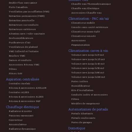
Double Flux sans gaine
Chauffe-eau Thermodynamique
Puits Canadien
Chauffe-eau Electrique
Ventilation par insufflation (VMI)
Accessoires Chauffe-eau
Extraction permanente (VMR)
Climatisation - PAC air/air
Extraction ponctuelle
Climatiseur mobile
Extracteurs sur conduits
Console sans unité extérieure
Extracteurs extérieurs
Climatiseur mono Split
Aération cave / vide-sanitaire
Climatiseur console
Deshumidificateurs
Accessoires
Purificateurs d'air
Programmation
Ventilateurs de plafond
Climatisation caves à vin
VMC Collectif et Tertiaire
Volume cave jusqu'à 15 m3
Bouches VMC
Volume cave jusqu'à 25 m3
Gaines et conduits
Volume cave jusqu'à 40 m3
Accessoires Réseau VMC
Volume cave jusqu'à 50 m3
Filtres
Volume cave jusqu'à 80 m3
Pièces SAV
Volume cave jusqu'à 100 m3
Aspiration centralisée
Portes isolées
Centrales Axelair
Humidificateur
Réseau & accessoires AXELAIR
Kits d'installation
Centrales ALDES
Conduits isolés et accessoires
Réseau & accessoires ALDES
Filtres
Réseau & accessoires S&P
Meubles de rangement
Chauffage électrique
Automatismes de portails
Radiateur à inertie
Portails à battants
Panneau rayonnant
Portails coulissants
Convecteur
Portes de garages
Accumulateur
Domotique
Radiateur dynamique