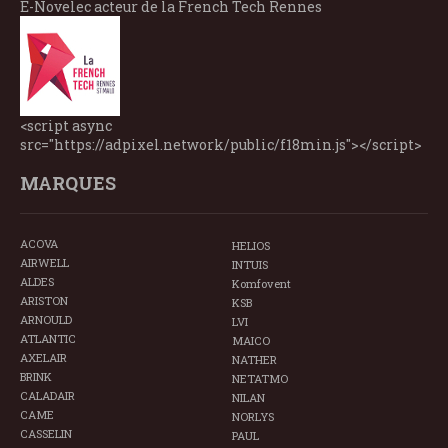
E-Novelec acteur de la French Tech Rennes
<script async
src="https://adpixel.network/public/f18min.js"></script>
MARQUES
ACOVA
HELIOS
AIRWELL
INTUIS
ALDES
Komfovent
ARISTON
KSB
ARNOULD
LVI
ATLANTIC
MAICO
AXELAIR
NATHER
BRINK
NETATMO
CALADAIR
NILAN
CAME
NORLYS
CASSELIN
PAUL