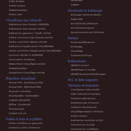
Delta Dore
Salle de bain
SOMFY
Sèche-mains
Electricité et éclairage
Programmation
Pièces SAV
Eclairage extérieur Norlys
Hager 1930
Chauffage eau chaude
Art Collection Mémoire
Radiateurs Eau chaude ZEHNDER
Art Collection Epure
Radiateurs Eau chaude ACOVA
Encastrement Art Collection
Radiateurs gammes "Stock" ACOVA
Piscine
Sèche-serviettes Eau chaude ACOVA
Sèche-serviettes Mixtes ACOVA
Deshumidificateurs
Radiateurs façade pierre VALDEROMA
Nettoyage
Sèche-serviettes façade pierre VALDEROMA
Chauffage
Couleurs ACOVA et ZEHNDER
Traitement d'eau
Accessoires et options
Robinetterie
Robinetterie chauffage central
GROHE Cuisine
Programmation
GROHE bain et lavabo
Chaudières Chauffage central
GROHE Douche/Hydrothérapie
Plancher chauffant
WC et Bâti-supports
ECmat STE - (Conformat STE)
Tertiaire et Industrie
ECmat PRE - (DEVImat PRE)
Ventilation industrielle
Devicell + Deviflex
VMC Collectif et Tertiaire
ECinfracable - (Infracable)
Conduits galvanisés
CABLES ATLANTIC
Extraction gaz et fumée
ECflex - (Conforsol)
Conduits aluminium
Thermostats
Chauffage Grands volumes
Isolants de sol
Sèche-mains
Poêles à bois et à pellets
Radiateurs Antichoc et R21
Poêles à Pellets ou granulés
Convecteurs 1er prix
Conduits isolés intérieurs
Convecteurs soufflants