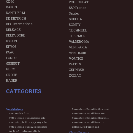
CDM
POUJOULAT
DAIKIN
S&P France
DANTHERM
Sauter
DE DIETRICH
SODECA
DEC International
SOMFY
DELEAGE
TECHNIBEL
DELTA DORE
THERMOR
DYSON
VALDEROMA
EFYOS
VENT-AXIA
FAAC
VENTILAIR
FONDIS
VORTICE
GEBERIT
WATTS
GECO
ZEHNDER
GROHE
ZODIAC
HAGER
CATEGORIES
Ventilation
Fumisterie Emaillée Gris mat
VMC Double flux
Fumisterie Emaillée Blanc
VMC simple flux Autoréglable
Fumisterie Emaillée Noir brill.
VMC Simple flux Hygroréglable
Fumisterie Emaillée Brun
VMC simple flux avec capteurs
Diffuseurs d'air chaud
Double-flux décentralisée
Chauffe-eau