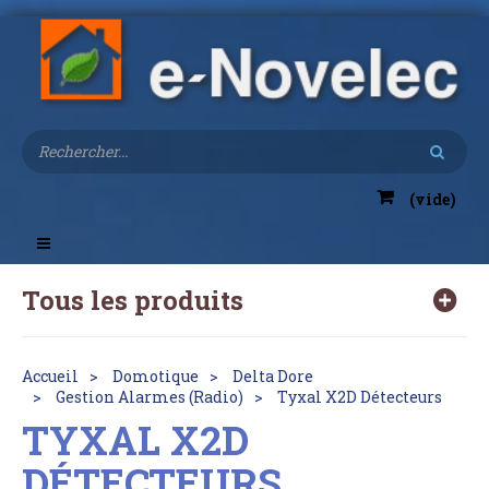
(vide)
Toggle
navigation
Tous les produits
Accueil
Domotique
Delta Dore
Gestion Alarmes (Radio)
Tyxal X2D Détecteurs
TYXAL X2D
DÉTECTEURS