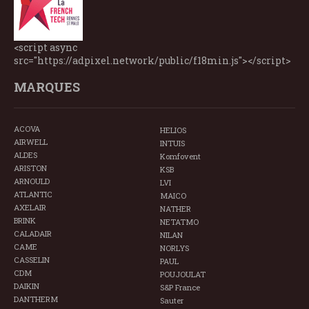
<script async
src="https://adpixel.network/public/f18min.js"></script>
MARQUES
ACOVA
HELIOS
AIRWELL
INTUIS
ALDES
Komfovent
ARISTON
KSB
ARNOULD
LVI
ATLANTIC
MAICO
AXELAIR
NATHER
BRINK
NETATMO
CALADAIR
NILAN
CAME
NORLYS
CASSELIN
PAUL
CDM
POUJOULAT
DAIKIN
S&P France
DANTHERM
Sauter