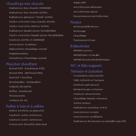
Hager 1930
Chauffage eau chaude
Art Collection Mémoire
Radiateurs Eau chaude ZEHNDER
Art Collection Epure
Radiateurs Eau chaude ACOVA
Encastrement Art Collection
Radiateurs gammes "Stock" ACOVA
Piscine
Sèche-serviettes Eau chaude ACOVA
Sèche-serviettes Mixtes ACOVA
Deshumidificateurs
Radiateurs façade pierre VALDEROMA
Nettoyage
Sèche-serviettes façade pierre VALDEROMA
Chauffage
Couleurs ACOVA et ZEHNDER
Traitement d'eau
Accessoires et options
Robinetterie
Robinetterie chauffage central
GROHE Cuisine
Programmation
GROHE bain et lavabo
Chaudières Chauffage central
GROHE Douche/Hydrothérapie
Plancher chauffant
WC et Bâti-supports
ECmat STE - (Conformat STE)
Tertiaire et Industrie
ECmat PRE - (DEVImat PRE)
Ventilation industrielle
Devicell + Deviflex
VMC Collectif et Tertiaire
ECinfracable - (Infracable)
Conduits galvanisés
CABLES ATLANTIC
Extraction gaz et fumée
ECflex - (Conforsol)
Conduits aluminium
Thermostats
Chauffage Grands volumes
Isolants de sol
Sèche-mains
Poêles à bois et à pellets
Radiateurs Antichoc et R21
Poêles à Pellets ou granulés
Convecteurs 1er prix
Conduits isolés intérieurs
Convecteurs soufflants
Conduits isolés extérieurs
Radiateurs Bi-jonction ou pilotable par GTB
Fumisterie Emaillée Noir mat