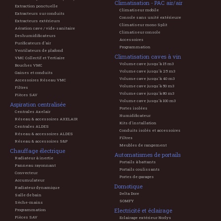
Climatisation - PAC air/air
Extraction ponctuelle
Climatiseur mobile
Extracteurs sur conduits
Console sans unité extérieure
Extracteurs extérieurs
Climatiseur mono Split
Aération cave / vide-sanitaire
Climatiseur console
Deshumidificateurs
Accessoires
Purificateurs d'air
Programmation
Ventilateurs de plafond
Climatisation caves à vin
VMC Collectif et Tertiaire
Volume cave jusqu'à 15 m3
Bouches VMC
Volume cave jusqu'à 25 m3
Gaines et conduits
Volume cave jusqu'à 40 m3
Accessoires Réseau VMC
Volume cave jusqu'à 50 m3
Filtres
Volume cave jusqu'à 80 m3
Pièces SAV
Volume cave jusqu'à 100 m3
Aspiration centralisée
Portes isolées
Centrales Axelair
Humidificateur
Réseau & accessoires AXELAIR
Kits d'installation
Centrales ALDES
Conduits isolés et accessoires
Réseau & accessoires ALDES
Filtres
Réseau & accessoires S&P
Meubles de rangement
Chauffage électrique
Automatismes de portails
Radiateur à inertie
Portails à battants
Panneau rayonnant
Portails coulissants
Convecteur
Portes de garages
Accumulateur
Domotique
Radiateur dynamique
Delta Dore
Salle de bain
SOMFY
Sèche-mains
Electricité et éclairage
Programmation
Pièces SAV
Eclairage extérieur Norlys