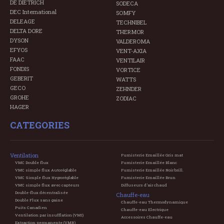
DE DIETRICH
SODECA
DEC International
SOMFY
DELEAGE
TECHNIBEL
DELTA DORE
THERMOR
DYSON
VALDEROMA
EFYOS
VENT-AXIA
FAAC
VENTILAIR
FONDIS
VORTICE
GEBERIT
WATTS
GECO
ZEHNDER
GROHE
ZODIAC
HAGER
CATEGORIES
Ventilation
Fumisterie Emaillée Gris mat
VMC Double flux
Fumisterie Emaillée Blanc
VMC simple flux Autoréglable
Fumisterie Emaillée Noir brill.
VMC Simple flux Hygroréglable
Fumisterie Emaillée Brun
VMC simple flux avec capteurs
Diffuseurs d'air chaud
Double-flux décentralisée
Chauffe-eau
Double Flux sans gaine
Chauffe-eau Thermodynamique
Puits Canadien
Chauffe-eau Electrique
Ventilation par insufflation (VMI)
Accessoires Chauffe-eau
Extraction permanente (VMR)