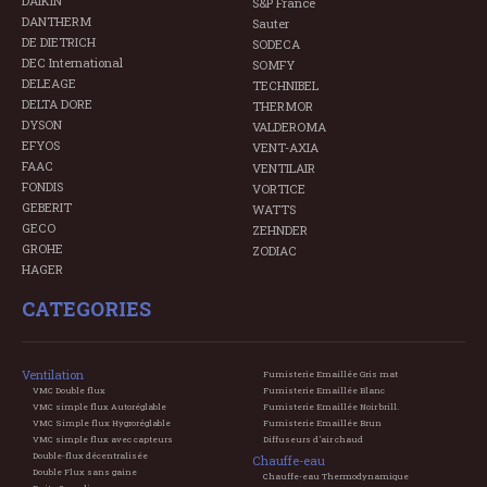
DAIKIN
S&P France
DANTHERM
Sauter
DE DIETRICH
SODECA
DEC International
SOMFY
DELEAGE
TECHNIBEL
DELTA DORE
THERMOR
DYSON
VALDEROMA
EFYOS
VENT-AXIA
FAAC
VENTILAIR
FONDIS
VORTICE
GEBERIT
WATTS
GECO
ZEHNDER
GROHE
ZODIAC
HAGER
CATEGORIES
Ventilation
Fumisterie Emaillée Gris mat
VMC Double flux
Fumisterie Emaillée Blanc
VMC simple flux Autoréglable
Fumisterie Emaillée Noir brill.
VMC Simple flux Hygroréglable
Fumisterie Emaillée Brun
VMC simple flux avec capteurs
Diffuseurs d'air chaud
Double-flux décentralisée
Chauffe-eau
Double Flux sans gaine
Chauffe-eau Thermodynamique