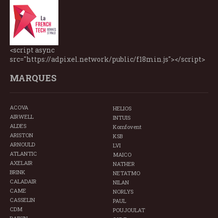
<script async
src="https://adpixel.network/public/f18min.js"></script>
MARQUES
ACOVA
HELIOS
AIRWELL
INTUIS
ALDES
Komfovent
ARISTON
KSB
ARNOULD
LVI
ATLANTIC
MAICO
AXELAIR
NATHER
BRINK
NETATMO
CALADAIR
NILAN
CAME
NORLYS
CASSELIN
PAUL
CDM
POUJOULAT