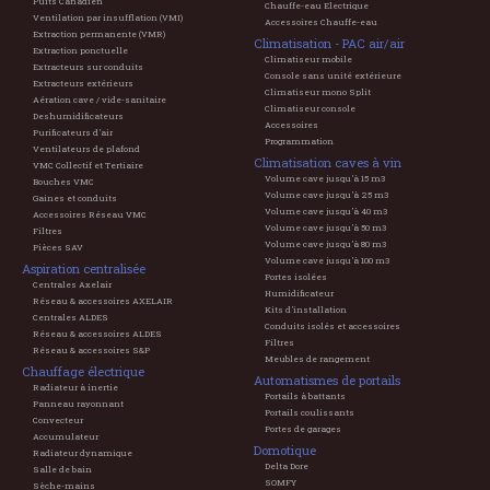
Puits Canadien
Chauffe-eau Electrique
Ventilation par insufflation (VMI)
Accessoires Chauffe-eau
Extraction permanente (VMR)
Climatisation - PAC air/air
Extraction ponctuelle
Climatiseur mobile
Extracteurs sur conduits
Console sans unité extérieure
Extracteurs extérieurs
Climatiseur mono Split
Aération cave / vide-sanitaire
Climatiseur console
Deshumidificateurs
Accessoires
Purificateurs d'air
Programmation
Ventilateurs de plafond
Climatisation caves à vin
VMC Collectif et Tertiaire
Volume cave jusqu'à 15 m3
Bouches VMC
Volume cave jusqu'à 25 m3
Gaines et conduits
Volume cave jusqu'à 40 m3
Accessoires Réseau VMC
Volume cave jusqu'à 50 m3
Filtres
Volume cave jusqu'à 80 m3
Pièces SAV
Volume cave jusqu'à 100 m3
Aspiration centralisée
Portes isolées
Centrales Axelair
Humidificateur
Réseau & accessoires AXELAIR
Kits d'installation
Centrales ALDES
Conduits isolés et accessoires
Réseau & accessoires ALDES
Filtres
Réseau & accessoires S&P
Meubles de rangement
Chauffage électrique
Automatismes de portails
Radiateur à inertie
Portails à battants
Panneau rayonnant
Portails coulissants
Convecteur
Portes de garages
Accumulateur
Domotique
Radiateur dynamique
Delta Dore
Salle de bain
SOMFY
Sèche-mains