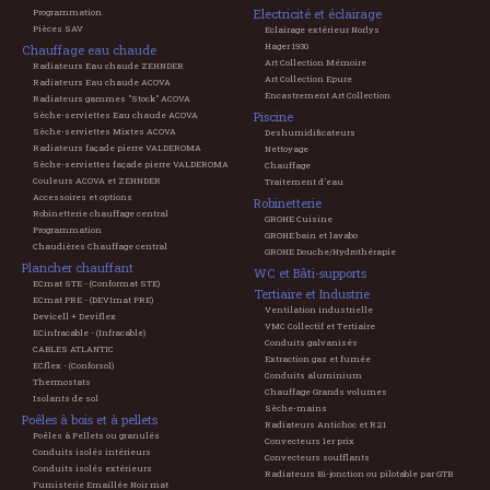
Electricité et éclairage
Programmation
Pièces SAV
Eclairage extérieur Norlys
Hager 1930
Chauffage eau chaude
Art Collection Mémoire
Radiateurs Eau chaude ZEHNDER
Art Collection Epure
Radiateurs Eau chaude ACOVA
Encastrement Art Collection
Radiateurs gammes "Stock" ACOVA
Piscine
Sèche-serviettes Eau chaude ACOVA
Sèche-serviettes Mixtes ACOVA
Deshumidificateurs
Radiateurs façade pierre VALDEROMA
Nettoyage
Sèche-serviettes façade pierre VALDEROMA
Chauffage
Couleurs ACOVA et ZEHNDER
Traitement d'eau
Accessoires et options
Robinetterie
Robinetterie chauffage central
GROHE Cuisine
Programmation
GROHE bain et lavabo
Chaudières Chauffage central
GROHE Douche/Hydrothérapie
Plancher chauffant
WC et Bâti-supports
ECmat STE - (Conformat STE)
Tertiaire et Industrie
ECmat PRE - (DEVImat PRE)
Ventilation industrielle
Devicell + Deviflex
VMC Collectif et Tertiaire
ECinfracable - (Infracable)
Conduits galvanisés
CABLES ATLANTIC
Extraction gaz et fumée
ECflex - (Conforsol)
Conduits aluminium
Thermostats
Chauffage Grands volumes
Isolants de sol
Sèche-mains
Poêles à bois et à pellets
Radiateurs Antichoc et R21
Poêles à Pellets ou granulés
Convecteurs 1er prix
Conduits isolés intérieurs
Convecteurs soufflants
Conduits isolés extérieurs
Radiateurs Bi-jonction ou pilotable par GTB
Fumisterie Emaillée Noir mat