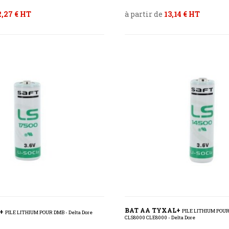
2,27 € HT
à partir de
13,14 € HT
BAT AA TYXAL+
L+
PILE LITHIUM POUR
PILE LITHIUM POUR DMB - Delta Dore
CLS8000 CLE8000 - Delta Dore