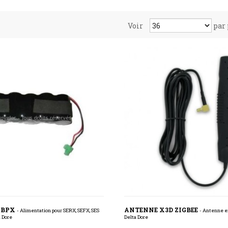
Voir
par
n BPX
ANTENNE X3D ZIGBEE
- Alimentation pour SERX, SEFX, SES
- Antenne e
a Dore
Delta Dore