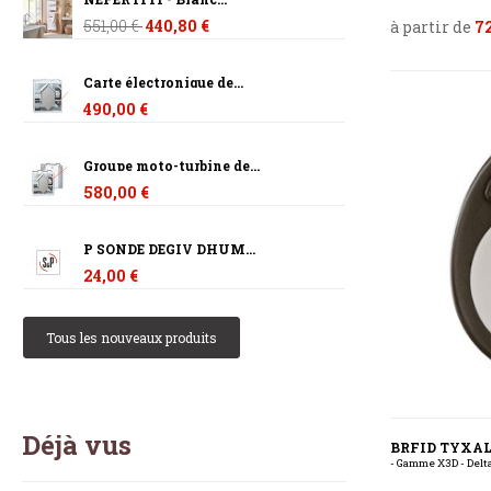
551,00 €
440,80 €
à partir de
7
Carte électronique de...
490,00 €
Groupe moto-turbine de...
580,00 €
P SONDE DEGIV DHUM...
24,00 €
Tous les nouveaux produits
Déjà vus
BRFID TYXA
- Gamme X3D - Delt