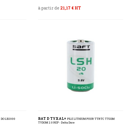
à partir de
21,17 € HT
BAT D TYXAL+
 DO LB2000
PILE LITHIUM POUR TTRTC TTGSM
TYDOM 2.0 REP - Delta Dore