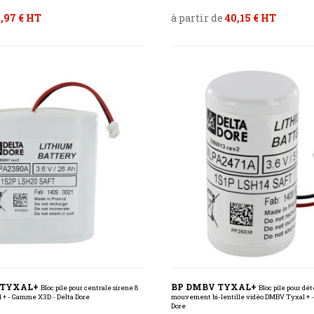
,97 € HT
à partir de
40,15 € HT
I TYXAL+
BP DMBV TYXAL+
Bloc pile pour centrale sirene 8
Bloc pile pour dé
 + - Gamme X3D - Delta Dore
mouvement bi-lentille vidéo DMBV Tyxal + 
Dore