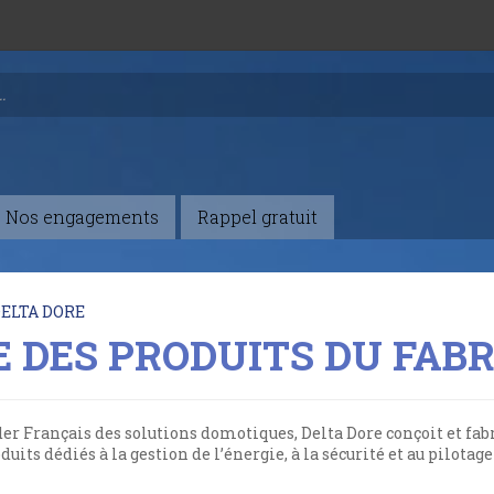
Nos engagements
Rappel gratuit
ELTA DORE
E DES PRODUITS DU FAB
er Français des solutions domotiques, Delta Dore conçoit et fab
oduits dédiés à la gestion de l’énergie, à la sécurité et au pilotag