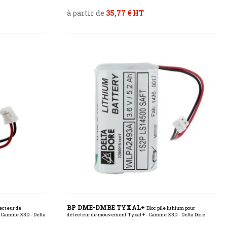
à partir de
35,77 € HT
BP DME-DMBE TYXAL+
tecteur de
Bloc pile lithium pour
- Gamme X3D - Delta
détecteur de mouvement Tyxal + - Gamme X3D - Delta Dore