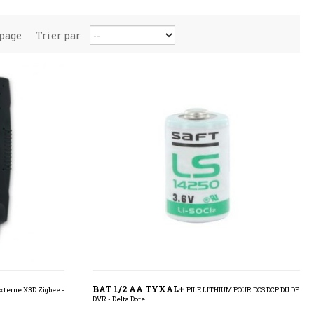
 page
Trier par
BAT 1/2 AA TYXAL+
xterne X3D Zigbee -
PILE LITHIUM POUR DOS DCP DU DF
DVR - Delta Dore