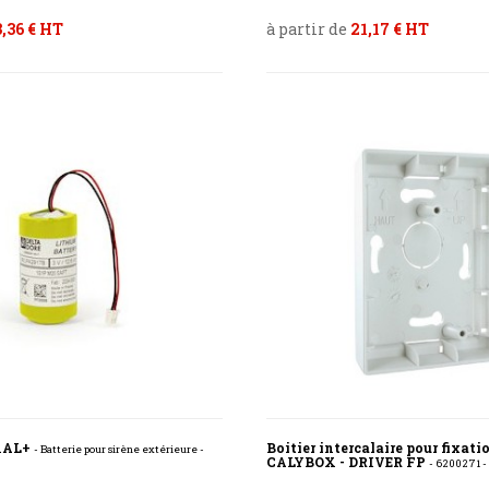
,36 € HT
à partir de
21,17 € HT
XAL+
Boitier intercalaire pour fixatio
- Batterie pour sirène extérieure -
CALYBOX - DRIVER FP
- 6200271 -