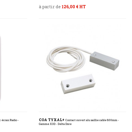
à partir de
126,00 € HT
COA TYXAL+
c écran Radio -
Contact ouvert alu saillie cable 800mm -
Gamme X3D - Delta Dore