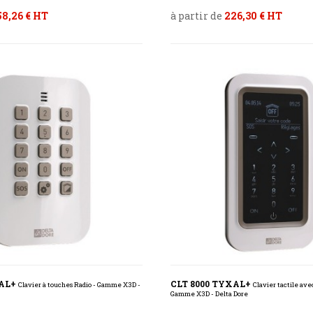
58,26 € HT
à partir de
226,30 € HT
XAL+
CLT 8000 TYXAL+
Clavier à touches Radio - Gamme X3D -
Clavier tactile ave
Gamme X3D - Delta Dore