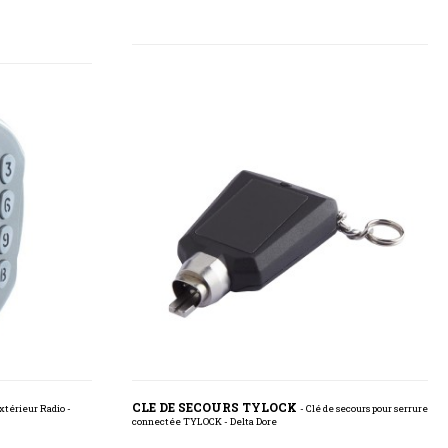
CLE DE SECOURS TYLOCK
xtérieur Radio -
- Clé de secours pour serrure
connectée TYLOCK - Delta Dore