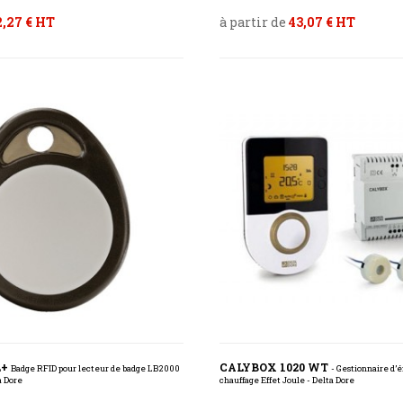
2,27 € HT
à partir de
43,07 € HT
L+
CALYBOX 1020 WT
Badge RFID pour lecteur de badge LB2000
- Gestionnaire d’
a Dore
chauffage Effet Joule - Delta Dore