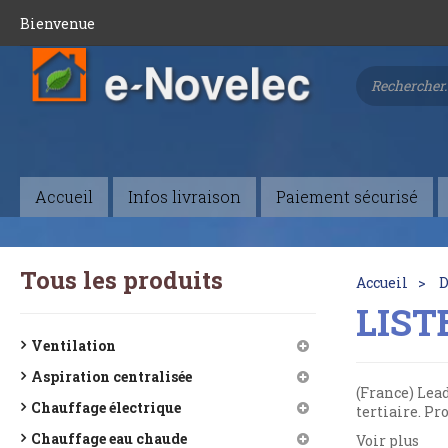
Bienvenue
Accueil
Infos livraison
Paiement sécurisé
Tous les produits
Accueil
D
LIST
Ventilation
Aspiration centralisée
(France) Lead
Chauffage électrique
tertiaire. Pr
Chauffage eau chaude
Voir plus