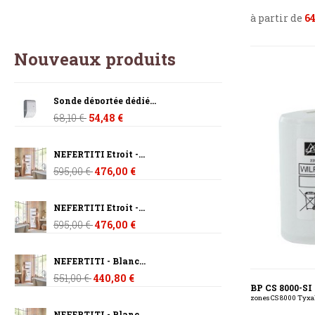
à partir de
64
Nouveaux produits
Sonde déportée dédié...
68,10 €
54,48 €
NEFERTITI Etroit -...
595,00 €
476,00 €
NEFERTITI Etroit -...
595,00 €
476,00 €
NEFERTITI - Blanc...
551,00 €
440,80 €
BP CS 8000-S
zones CS 8000 Tyxal
NEFERTITI - Blanc...