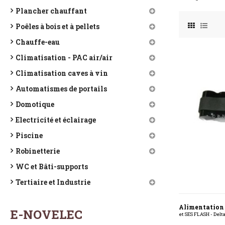
Plancher chauffant
Poêles à bois et à pellets
Chauffe-eau
Climatisation - PAC air/air
Climatisation caves à vin
Automatismes de portails
Domotique
Electricité et éclairage
Piscine
Robinetterie
WC et Bâti-supports
Tertiaire et Industrie
Alimentatio
E-NOVELEC
et SES FLASH - Delt