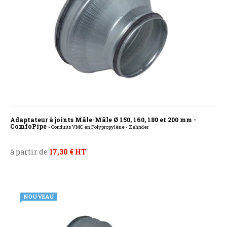
Adaptateur à joints Mâle-Mâle Ø 150, 160, 180 et 200 mm -
ComfoPipe
- Conduits VMC en Polypropylène - Zehnder
à partir de
17,30 € HT
NOUVEAU