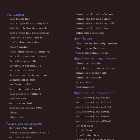
Ventilation
Fumisterie Emaillée Gris mat
VMC Double flux
Fumisterie Emaillée Blanc
VMC simple flux Autoréglable
Fumisterie Emaillée Noir brill.
VMC Simple flux Hygroréglable
Fumisterie Emaillée Brun
VMC simple flux avec capteurs
Diffuseurs d'air chaud
Double-flux décentralisée
Chauffe-eau
Double Flux sans gaine
Chauffe-eau Thermodynamique
Puits Canadien
Chauffe-eau Electrique
Ventilation par insufflation (VMI)
Accessoires Chauffe-eau
Extraction permanente (VMR)
Climatisation - PAC air/air
Extraction ponctuelle
Climatiseur mobile
Extracteurs sur conduits
Console sans unité extérieure
Extracteurs extérieurs
Climatiseur mono Split
Aération cave / vide-sanitaire
Climatiseur console
Deshumidificateurs
Accessoires
Purificateurs d'air
Programmation
Ventilateurs de plafond
Climatisation caves à vin
VMC Collectif et Tertiaire
Volume cave jusqu'à 15 m3
Bouches VMC
Volume cave jusqu'à 25 m3
Gaines et conduits
Volume cave jusqu'à 40 m3
Accessoires Réseau VMC
Volume cave jusqu'à 50 m3
Filtres
Volume cave jusqu'à 80 m3
Pièces SAV
Volume cave jusqu'à 100 m3
Aspiration centralisée
Portes isolées
Centrales Axelair
Humidificateur
Réseau & accessoires AXELAIR
Kits d'installation
Centrales ALDES
Conduits isolés et accessoires