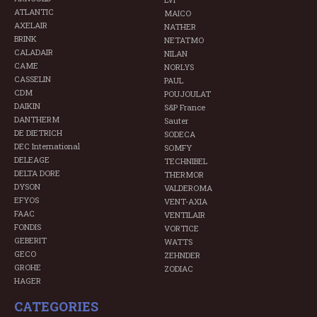
ATLANTIC
MAICO
AXELAIR
NATHER
BRINK
NETATMO
CALADAIR
NILAN
CAME
NORLYS
CASSELIN
PAUL
CDM
POUJOULAT
DAIKIN
S&P France
DANTHERM
Sauter
DE DIETRICH
SODECA
DEC International
SOMFY
DELEAGE
TECHNIBEL
DELTA DORE
THERMOR
DYSON
VALDEROMA
EFYOS
VENT-AXIA
FAAC
VENTILAIR
FONDIS
VORTICE
GEBERIT
WATTS
GECO
ZEHNDER
GROHE
ZODIAC
HAGER
CATEGORIES