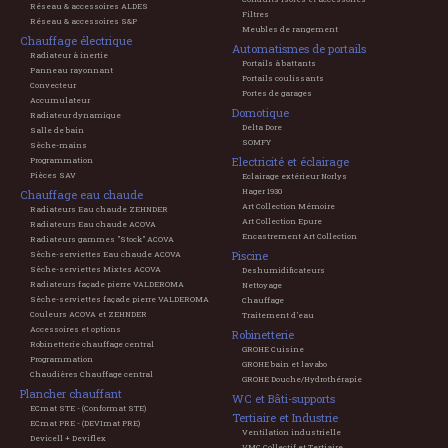
Réseau & accessoires ALDES
Filtres
Réseau & accessoires S&P
Meubles de rangement
Chauffage électrique
Automatismes de portails
Radiateur à inertie
Portails à battants
Panneau rayonnant
Portails coulissants
Convecteur
Portes de garages
Accumulateur
Domotique
Radiateur dynamique
Delta Dore
Salle de bain
SOMFY
Sèche-mains
Electricité et éclairage
Programmation
Pièces SAV
Eclairage extérieur Norlys
Hager 1930
Chauffage eau chaude
Art Collection Mémoire
Radiateurs Eau chaude ZEHNDER
Art Collection Epure
Radiateurs Eau chaude ACOVA
Encastrement Art Collection
Radiateurs gammes "Stock" ACOVA
Piscine
Sèche-serviettes Eau chaude ACOVA
Sèche-serviettes Mixtes ACOVA
Deshumidificateurs
Radiateurs façade pierre VALDEROMA
Nettoyage
Sèche-serviettes façade pierre VALDEROMA
Chauffage
Couleurs ACOVA et ZEHNDER
Traitement d'eau
Accessoires et options
Robinetterie
Robinetterie chauffage central
GROHE Cuisine
Programmation
GROHE bain et lavabo
Chaudières Chauffage central
GROHE Douche/Hydrothérapie
Plancher chauffant
WC et Bâti-supports
ECmat STE - (Conformat STE)
Tertiaire et Industrie
ECmat PRE - (DEVImat PRE)
Ventilation industrielle
Devicell + Deviflex
VMC Collectif et Tertiaire