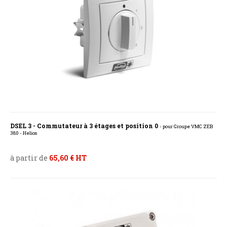
DSEL 3 - Commutateur à 3 étages et position 0
- pour Groupe VMC ZEB
380 - Helios
à partir de
65,60 € HT