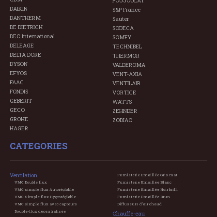
POUJOULAT
DAIKIN
S&P France
DANTHERM
Sauter
DE DIETRICH
SODECA
DEC International
SOMFY
DELEAGE
TECHNIBEL
DELTA DORE
THERMOR
DYSON
VALDEROMA
EFYOS
VENT-AXIA
FAAC
VENTILAIR
FONDIS
VORTICE
GEBERIT
WATTS
GECO
ZEHNDER
GROHE
ZODIAC
HAGER
CATEGORIES
Ventilation
Fumisterie Emaillée Gris mat
VMC Double flux
Fumisterie Emaillée Blanc
VMC simple flux Autoréglable
Fumisterie Emaillée Noir brill.
VMC Simple flux Hygroréglable
Fumisterie Emaillée Brun
VMC simple flux avec capteurs
Diffuseurs d'air chaud
Double-flux décentralisée
Chauffe-eau