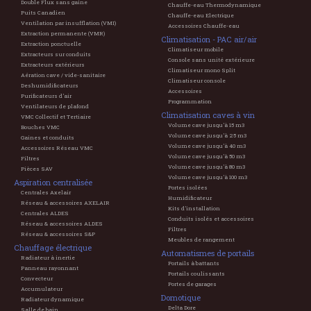
Double Flux sans gaine
Chauffe-eau Thermodynamique
Puits Canadien
Chauffe-eau Electrique
Ventilation par insufflation (VMI)
Accessoires Chauffe-eau
Extraction permanente (VMR)
Climatisation - PAC air/air
Extraction ponctuelle
Climatiseur mobile
Extracteurs sur conduits
Console sans unité extérieure
Extracteurs extérieurs
Climatiseur mono Split
Aération cave / vide-sanitaire
Climatiseur console
Deshumidificateurs
Accessoires
Purificateurs d'air
Programmation
Ventilateurs de plafond
Climatisation caves à vin
VMC Collectif et Tertiaire
Volume cave jusqu'à 15 m3
Bouches VMC
Volume cave jusqu'à 25 m3
Gaines et conduits
Volume cave jusqu'à 40 m3
Accessoires Réseau VMC
Volume cave jusqu'à 50 m3
Filtres
Volume cave jusqu'à 80 m3
Pièces SAV
Volume cave jusqu'à 100 m3
Aspiration centralisée
Portes isolées
Centrales Axelair
Humidificateur
Réseau & accessoires AXELAIR
Kits d'installation
Centrales ALDES
Conduits isolés et accessoires
Réseau & accessoires ALDES
Filtres
Réseau & accessoires S&P
Meubles de rangement
Chauffage électrique
Automatismes de portails
Radiateur à inertie
Portails à battants
Panneau rayonnant
Portails coulissants
Convecteur
Portes de garages
Accumulateur
Domotique
Radiateur dynamique
Delta Dore
Salle de bain