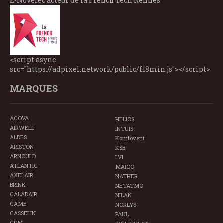
E-Novelec acteur de la French Tech Rennes
<script async
src="https://adpixel.network/public/f18min.js"></script>
MARQUES
ACOVA
HELIOS
AIRWELL
INTUIS
ALDES
Komfovent
ARISTON
KSB
ARNOULD
LVI
ATLANTIC
MAICO
AXELAIR
NATHER
BRINK
NETATMO
CALADAIR
NILAN
CAME
NORLYS
CASSELIN
PAUL
CDM