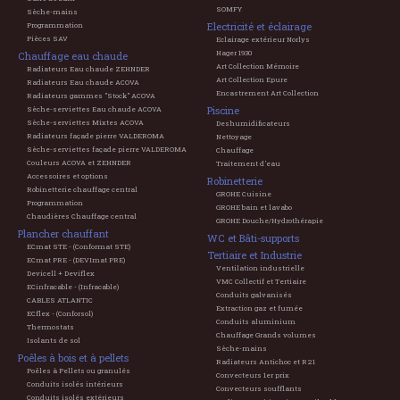
SOMFY
Sèche-mains
Electricité et éclairage
Programmation
Pièces SAV
Eclairage extérieur Norlys
Hager 1930
Chauffage eau chaude
Art Collection Mémoire
Radiateurs Eau chaude ZEHNDER
Art Collection Epure
Radiateurs Eau chaude ACOVA
Encastrement Art Collection
Radiateurs gammes "Stock" ACOVA
Piscine
Sèche-serviettes Eau chaude ACOVA
Sèche-serviettes Mixtes ACOVA
Deshumidificateurs
Radiateurs façade pierre VALDEROMA
Nettoyage
Sèche-serviettes façade pierre VALDEROMA
Chauffage
Couleurs ACOVA et ZEHNDER
Traitement d'eau
Accessoires et options
Robinetterie
Robinetterie chauffage central
GROHE Cuisine
Programmation
GROHE bain et lavabo
Chaudières Chauffage central
GROHE Douche/Hydrothérapie
Plancher chauffant
WC et Bâti-supports
ECmat STE - (Conformat STE)
Tertiaire et Industrie
ECmat PRE - (DEVImat PRE)
Ventilation industrielle
Devicell + Deviflex
VMC Collectif et Tertiaire
ECinfracable - (Infracable)
Conduits galvanisés
CABLES ATLANTIC
Extraction gaz et fumée
ECflex - (Conforsol)
Conduits aluminium
Thermostats
Chauffage Grands volumes
Isolants de sol
Sèche-mains
Poêles à bois et à pellets
Radiateurs Antichoc et R21
Poêles à Pellets ou granulés
Convecteurs 1er prix
Conduits isolés intérieurs
Convecteurs soufflants
Conduits isolés extérieurs