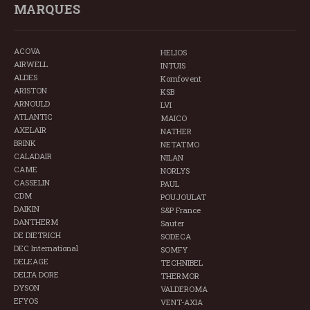
MARQUES
ACOVA
HELIOS
AIRWELL
INTUIS
ALDES
Komfovent
ARISTON
KSB
ARNOULD
LVI
ATLANTIC
MAICO
AXELAIR
NATHER
BRINK
NETATMO
CALADAIR
NILAN
CAME
NORLYS
CASSELIN
PAUL
CDM
POUJOULAT
DAIKIN
S&P France
DANTHERM
Sauter
DE DIETRICH
SODECA
DEC International
SOMFY
DELEAGE
TECHNIBEL
DELTA DORE
THERMOR
DYSON
VALDEROMA
EFYOS
VENT-AXIA