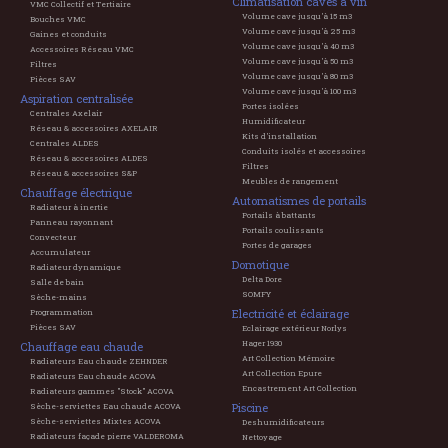
Climatisation caves à vin
VMC Collectif et Tertiaire
Volume cave jusqu'à 15 m3
Bouches VMC
Volume cave jusqu'à 25 m3
Gaines et conduits
Volume cave jusqu'à 40 m3
Accessoires Réseau VMC
Volume cave jusqu'à 50 m3
Filtres
Volume cave jusqu'à 80 m3
Pièces SAV
Volume cave jusqu'à 100 m3
Aspiration centralisée
Portes isolées
Centrales Axelair
Humidificateur
Réseau & accessoires AXELAIR
Kits d'installation
Centrales ALDES
Conduits isolés et accessoires
Réseau & accessoires ALDES
Filtres
Réseau & accessoires S&P
Meubles de rangement
Chauffage électrique
Automatismes de portails
Radiateur à inertie
Portails à battants
Panneau rayonnant
Portails coulissants
Convecteur
Portes de garages
Accumulateur
Domotique
Radiateur dynamique
Delta Dore
Salle de bain
SOMFY
Sèche-mains
Electricité et éclairage
Programmation
Pièces SAV
Eclairage extérieur Norlys
Hager 1930
Chauffage eau chaude
Art Collection Mémoire
Radiateurs Eau chaude ZEHNDER
Art Collection Epure
Radiateurs Eau chaude ACOVA
Encastrement Art Collection
Radiateurs gammes "Stock" ACOVA
Piscine
Sèche-serviettes Eau chaude ACOVA
Sèche-serviettes Mixtes ACOVA
Deshumidificateurs
Radiateurs façade pierre VALDEROMA
Nettoyage