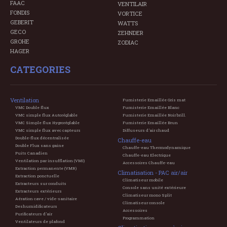
FAAC
VENTILAIR
FONDIS
VORTICE
GEBERIT
WATTS
GECO
ZEHNDER
GROHE
ZODIAC
HAGER
CATEGORIES
Ventilation
Fumisterie Emaillée Gris mat
VMC Double flux
Fumisterie Emaillée Blanc
VMC simple flux Autoréglable
Fumisterie Emaillée Noir brill.
VMC Simple flux Hygroréglable
Fumisterie Emaillée Brun
VMC simple flux avec capteurs
Diffuseurs d'air chaud
Double-flux décentralisée
Chauffe-eau
Double Flux sans gaine
Chauffe-eau Thermodynamique
Puits Canadien
Chauffe-eau Electrique
Ventilation par insufflation (VMI)
Accessoires Chauffe-eau
Extraction permanente (VMR)
Climatisation - PAC air/air
Extraction ponctuelle
Climatiseur mobile
Extracteurs sur conduits
Console sans unité extérieure
Extracteurs extérieurs
Climatiseur mono Split
Aération cave / vide-sanitaire
Climatiseur console
Deshumidificateurs
Accessoires
Purificateurs d'air
Programmation
Ventilateurs de plafond