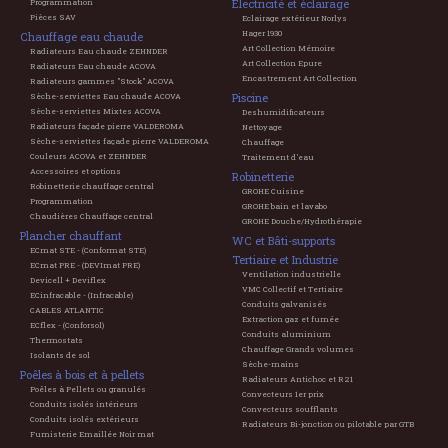
Electricité et éclairage
Programmation
Pièces SAV
Eclairage extérieur Norlys
Hager 1930
Chauffage eau chaude
Art Collection Mémoire
Radiateurs Eau chaude ZEHNDER
Art Collection Epure
Radiateurs Eau chaude ACOVA
Encastrement Art Collection
Radiateurs gammes "Stock" ACOVA
Piscine
Sèche-serviettes Eau chaude ACOVA
Sèche-serviettes Mixtes ACOVA
Deshumidificateurs
Radiateurs façade pierre VALDEROMA
Nettoyage
Sèche-serviettes façade pierre VALDEROMA
Chauffage
Couleurs ACOVA et ZEHNDER
Traitement d'eau
Accessoires et options
Robinetterie
Robinetterie chauffage central
GROHE Cuisine
Programmation
GROHE bain et lavabo
Chaudières Chauffage central
GROHE Douche/Hydrothérapie
Plancher chauffant
WC et Bâti-supports
ECmat STE - (Conformat STE)
Tertiaire et Industrie
ECmat PRE - (DEVImat PRE)
Ventilation industrielle
Devicell + Deviflex
VMC Collectif et Tertiaire
ECinfracable - (Infracable)
Conduits galvanisés
CABLES ATLANTIC
Extraction gaz et fumée
ECflex - (Conforsol)
Conduits aluminium
Thermostats
Chauffage Grands volumes
Isolants de sol
Sèche-mains
Poêles à bois et à pellets
Radiateurs Antichoc et R21
Poêles à Pellets ou granulés
Convecteurs 1er prix
Conduits isolés intérieurs
Convecteurs soufflants
Conduits isolés extérieurs
Radiateurs Bi-jonction ou pilotable par GTB
Fumisterie Emaillée Noir mat