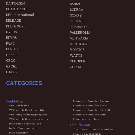
DANTHERM
Sauter
DE DIETRICH
SODECA
DEC International
SOMFY
DELEAGE
TECHNIBEL
DELTA DORE
THERMOR
DYSON
VALDEROMA
EFYOS
VENT-AXIA
FAAC
VENTILAIR
FONDIS
VORTICE
GEBERIT
WATTS
GECO
ZEHNDER
GROHE
ZODIAC
HAGER
CATEGORIES
Ventilation
Fumisterie Emaillée Gris mat
VMC Double flux
Fumisterie Emaillée Blanc
VMC simple flux Autoréglable
Fumisterie Emaillée Noir brill.
VMC Simple flux Hygroréglable
Fumisterie Emaillée Brun
VMC simple flux avec capteurs
Diffuseurs d'air chaud
Double-flux décentralisée
Chauffe-eau
Double Flux sans gaine
Chauffe-eau Thermodynamique
Puits Canadien
Chauffe-eau Electrique