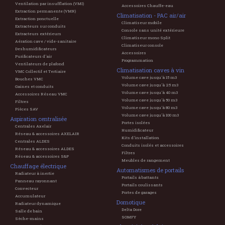
Ventilation par insufflation (VMI)
Accessoires Chauffe-eau
Extraction permanente (VMR)
Climatisation - PAC air/air
Extraction ponctuelle
Climatiseur mobile
Extracteurs sur conduits
Console sans unité extérieure
Extracteurs extérieurs
Climatiseur mono Split
Aération cave / vide-sanitaire
Climatiseur console
Deshumidificateurs
Accessoires
Purificateurs d'air
Programmation
Ventilateurs de plafond
Climatisation caves à vin
VMC Collectif et Tertiaire
Volume cave jusqu'à 15 m3
Bouches VMC
Volume cave jusqu'à 25 m3
Gaines et conduits
Volume cave jusqu'à 40 m3
Accessoires Réseau VMC
Volume cave jusqu'à 50 m3
Filtres
Volume cave jusqu'à 80 m3
Pièces SAV
Volume cave jusqu'à 100 m3
Aspiration centralisée
Portes isolées
Centrales Axelair
Humidificateur
Réseau & accessoires AXELAIR
Kits d'installation
Centrales ALDES
Conduits isolés et accessoires
Réseau & accessoires ALDES
Filtres
Réseau & accessoires S&P
Meubles de rangement
Chauffage électrique
Automatismes de portails
Radiateur à inertie
Portails à battants
Panneau rayonnant
Portails coulissants
Convecteur
Portes de garages
Accumulateur
Domotique
Radiateur dynamique
Delta Dore
Salle de bain
SOMFY
Sèche-mains