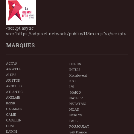
<script async
src="https://adpixel.network/public/f18min.js"></script>
MARQUES
ACOVA
HELIOS
AIRWELL
INTUIS
ALDES
Komfovent
ARISTON
KSB
ARNOULD
LVI
ATLANTIC
MAICO
AXELAIR
NATHER
BRINK
NETATMO
CALADAIR
NILAN
CAME
NORLYS
CASSELIN
PAUL
CDM
POUJOULAT
DAIKIN
S&P France