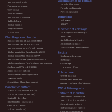
Automatismes de portails
Radiateur à inertie
Portails à battants
Panneau rayonnant
Portails coulissants
Convecteur
Portes de garages
Accumulateur
Domotique
Radiateur dynamique
Delta Dore
Salle de bain
SOMFY
Sèche-mains
Electricité et éclairage
Programmation
Pièces SAV
Eclairage extérieur Norlys
Hager 1930
Chauffage eau chaude
Art Collection Mémoire
Radiateurs Eau chaude ZEHNDER
Art Collection Epure
Radiateurs Eau chaude ACOVA
Encastrement Art Collection
Radiateurs gammes "Stock" ACOVA
Piscine
Sèche-serviettes Eau chaude ACOVA
Sèche-serviettes Mixtes ACOVA
Deshumidificateurs
Radiateurs façade pierre VALDEROMA
Nettoyage
Sèche-serviettes façade pierre VALDEROMA
Chauffage
Couleurs ACOVA et ZEHNDER
Traitement d'eau
Accessoires et options
Robinetterie
Robinetterie chauffage central
GROHE Cuisine
Programmation
GROHE bain et lavabo
Chaudières Chauffage central
GROHE Douche/Hydrothérapie
Plancher chauffant
WC et Bâti-supports
ECmat STE - (Conformat STE)
Tertiaire et Industrie
ECmat PRE - (DEVImat PRE)
Ventilation industrielle
Devicell + Deviflex
VMC Collectif et Tertiaire
ECinfracable - (Infracable)
Conduits galvanisés
CABLES ATLANTIC
Extraction gaz et fumée
ECflex - (Conforsol)
Conduits aluminium