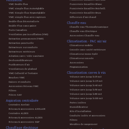
VMC Double flux
Fumisterie Emaillée Blanc
VMC simple flux Autoréglable
Fumisterie Emaillée Noir brill.
VMC Simple flux Hygroréglable
Fumisterie Emaillée Brun
VMC simple flux avec capteurs
Diffuseurs d'air chaud
Double-flux décentralisée
Chauffe-eau
Double Flux sans gaine
Chauffe-eau Thermodynamique
Puits Canadien
Chauffe-eau Electrique
Ventilation par insufflation (VMI)
Accessoires Chauffe-eau
Extraction permanente (VMR)
Climatisation - PAC air/air
Extraction ponctuelle
Climatiseur mobile
Extracteurs sur conduits
Console sans unité extérieure
Extracteurs extérieurs
Climatiseur mono Split
Aération cave / vide-sanitaire
Climatiseur console
Deshumidificateurs
Accessoires
Purificateurs d'air
Programmation
Ventilateurs de plafond
Climatisation caves à vin
VMC Collectif et Tertiaire
Volume cave jusqu'à 15 m3
Bouches VMC
Volume cave jusqu'à 25 m3
Gaines et conduits
Volume cave jusqu'à 40 m3
Accessoires Réseau VMC
Volume cave jusqu'à 50 m3
Filtres
Volume cave jusqu'à 80 m3
Pièces SAV
Volume cave jusqu'à 100 m3
Aspiration centralisée
Portes isolées
Centrales Axelair
Humidificateur
Réseau & accessoires AXELAIR
Kits d'installation
Centrales ALDES
Conduits isolés et accessoires
Réseau & accessoires ALDES
Filtres
Réseau & accessoires S&P
Meubles de rangement
Chauffage électrique