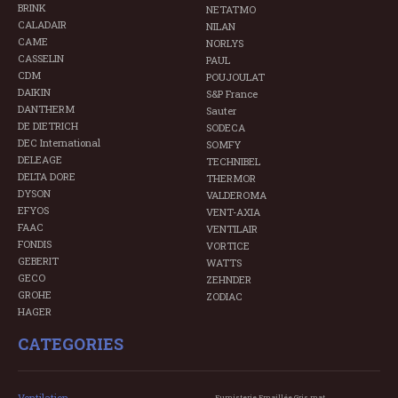
BRINK
NETATMO
CALADAIR
NILAN
CAME
NORLYS
CASSELIN
PAUL
CDM
POUJOULAT
DAIKIN
S&P France
DANTHERM
Sauter
DE DIETRICH
SODECA
DEC International
SOMFY
DELEAGE
TECHNIBEL
DELTA DORE
THERMOR
DYSON
VALDEROMA
EFYOS
VENT-AXIA
FAAC
VENTILAIR
FONDIS
VORTICE
GEBERIT
WATTS
GECO
ZEHNDER
GROHE
ZODIAC
HAGER
CATEGORIES
Ventilation
Fumisterie Emaillée Gris mat