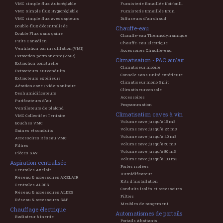
VMC simple flux Autoréglable
Fumisterie Emaillée Noir brill.
VMC Simple flux Hygroréglable
Fumisterie Emaillée Brun
VMC simple flux avec capteurs
Diffuseurs d'air chaud
Double-flux décentralisée
Chauffe-eau
Double Flux sans gaine
Chauffe-eau Thermodynamique
Puits Canadien
Chauffe-eau Electrique
Ventilation par insufflation (VMI)
Accessoires Chauffe-eau
Extraction permanente (VMR)
Climatisation - PAC air/air
Extraction ponctuelle
Climatiseur mobile
Extracteurs sur conduits
Console sans unité extérieure
Extracteurs extérieurs
Climatiseur mono Split
Aération cave / vide-sanitaire
Climatiseur console
Deshumidificateurs
Accessoires
Purificateurs d'air
Programmation
Ventilateurs de plafond
Climatisation caves à vin
VMC Collectif et Tertiaire
Volume cave jusqu'à 15 m3
Bouches VMC
Volume cave jusqu'à 25 m3
Gaines et conduits
Volume cave jusqu'à 40 m3
Accessoires Réseau VMC
Volume cave jusqu'à 50 m3
Filtres
Volume cave jusqu'à 80 m3
Pièces SAV
Volume cave jusqu'à 100 m3
Aspiration centralisée
Portes isolées
Centrales Axelair
Humidificateur
Réseau & accessoires AXELAIR
Kits d'installation
Centrales ALDES
Conduits isolés et accessoires
Réseau & accessoires ALDES
Filtres
Réseau & accessoires S&P
Meubles de rangement
Chauffage électrique
Automatismes de portails
Radiateur à inertie
Portails à battants