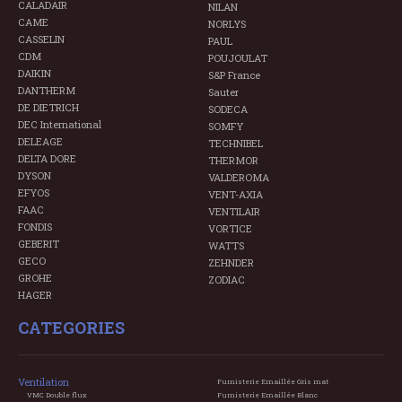
CALADAIR
NILAN
CAME
NORLYS
CASSELIN
PAUL
CDM
POUJOULAT
DAIKIN
S&P France
DANTHERM
Sauter
DE DIETRICH
SODECA
DEC International
SOMFY
DELEAGE
TECHNIBEL
DELTA DORE
THERMOR
DYSON
VALDEROMA
EFYOS
VENT-AXIA
FAAC
VENTILAIR
FONDIS
VORTICE
GEBERIT
WATTS
GECO
ZEHNDER
GROHE
ZODIAC
HAGER
CATEGORIES
Ventilation
Fumisterie Emaillée Gris mat
VMC Double flux
Fumisterie Emaillée Blanc