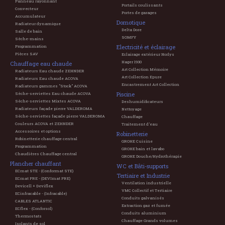
Panneau rayonnant
Portails coulissants
Convecteur
Portes de garages
Accumulateur
Domotique
Radiateur dynamique
Delta Dore
Salle de bain
SOMFY
Sèche-mains
Electricité et éclairage
Programmation
Pièces SAV
Eclairage extérieur Norlys
Hager 1930
Chauffage eau chaude
Art Collection Mémoire
Radiateurs Eau chaude ZEHNDER
Art Collection Epure
Radiateurs Eau chaude ACOVA
Encastrement Art Collection
Radiateurs gammes "Stock" ACOVA
Piscine
Sèche-serviettes Eau chaude ACOVA
Sèche-serviettes Mixtes ACOVA
Deshumidificateurs
Radiateurs façade pierre VALDEROMA
Nettoyage
Sèche-serviettes façade pierre VALDEROMA
Chauffage
Couleurs ACOVA et ZEHNDER
Traitement d'eau
Accessoires et options
Robinetterie
Robinetterie chauffage central
GROHE Cuisine
Programmation
GROHE bain et lavabo
Chaudières Chauffage central
GROHE Douche/Hydrothérapie
Plancher chauffant
WC et Bâti-supports
ECmat STE - (Conformat STE)
Tertiaire et Industrie
ECmat PRE - (DEVImat PRE)
Ventilation industrielle
Devicell + Deviflex
VMC Collectif et Tertiaire
ECinfracable - (Infracable)
Conduits galvanisés
CABLES ATLANTIC
Extraction gaz et fumée
ECflex - (Conforsol)
Conduits aluminium
Thermostats
Chauffage Grands volumes
Isolants de sol