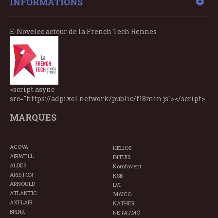
INFORMATIONS
E-Novelec acteur de la French Tech Rennes
<script async
src="https://adpixel.network/public/f18min.js"></script>
MARQUES
ACOVA
HELIOS
AIRWELL
INTUIS
ALDES
Komfovent
ARISTON
KSB
ARNOULD
LVI
ATLANTIC
MAICO
AXELAIR
NATHER
BRINK
NETATMO