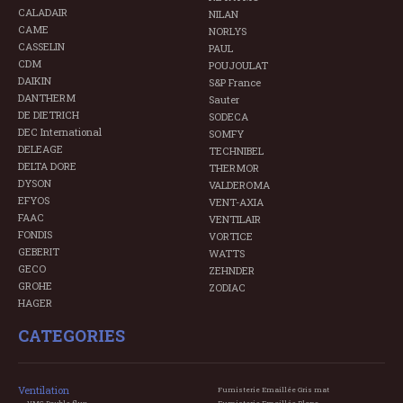
CALADAIR
NILAN
CAME
NORLYS
CASSELIN
PAUL
CDM
POUJOULAT
DAIKIN
S&P France
DANTHERM
Sauter
DE DIETRICH
SODECA
DEC International
SOMFY
DELEAGE
TECHNIBEL
DELTA DORE
THERMOR
DYSON
VALDEROMA
EFYOS
VENT-AXIA
FAAC
VENTILAIR
FONDIS
VORTICE
GEBERIT
WATTS
GECO
ZEHNDER
GROHE
ZODIAC
HAGER
CATEGORIES
Ventilation
Fumisterie Emaillée Gris mat