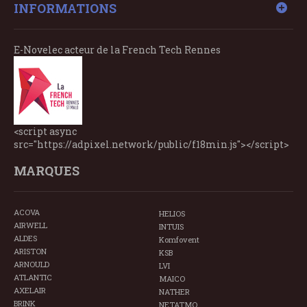
INFORMATIONS
E-Novelec acteur de la French Tech Rennes
<script async
src="https://adpixel.network/public/f18min.js"></script>
MARQUES
ACOVA
HELIOS
AIRWELL
INTUIS
ALDES
Komfovent
ARISTON
KSB
ARNOULD
LVI
ATLANTIC
MAICO
AXELAIR
NATHER
BRINK
NETATMO