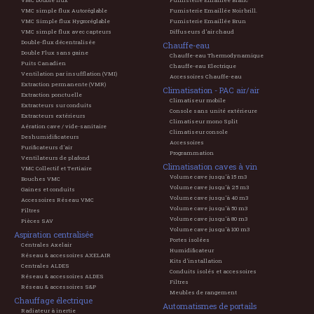
VMC Double flux
Fumisterie Emaillée Blanc
VMC simple flux Autoréglable
Fumisterie Emaillée Noir brill.
VMC Simple flux Hygroréglable
Fumisterie Emaillée Brun
VMC simple flux avec capteurs
Diffuseurs d'air chaud
Double-flux décentralisée
Chauffe-eau
Double Flux sans gaine
Chauffe-eau Thermodynamique
Puits Canadien
Chauffe-eau Electrique
Ventilation par insufflation (VMI)
Accessoires Chauffe-eau
Extraction permanente (VMR)
Climatisation - PAC air/air
Extraction ponctuelle
Climatiseur mobile
Extracteurs sur conduits
Console sans unité extérieure
Extracteurs extérieurs
Climatiseur mono Split
Aération cave / vide-sanitaire
Climatiseur console
Deshumidificateurs
Accessoires
Purificateurs d'air
Programmation
Ventilateurs de plafond
Climatisation caves à vin
VMC Collectif et Tertiaire
Volume cave jusqu'à 15 m3
Bouches VMC
Volume cave jusqu'à 25 m3
Gaines et conduits
Volume cave jusqu'à 40 m3
Accessoires Réseau VMC
Volume cave jusqu'à 50 m3
Filtres
Volume cave jusqu'à 80 m3
Pièces SAV
Volume cave jusqu'à 100 m3
Aspiration centralisée
Portes isolées
Centrales Axelair
Humidificateur
Réseau & accessoires AXELAIR
Kits d'installation
Centrales ALDES
Conduits isolés et accessoires
Réseau & accessoires ALDES
Filtres
Réseau & accessoires S&P
Meubles de rangement
Chauffage électrique
Automatismes de portails
Radiateur à inertie