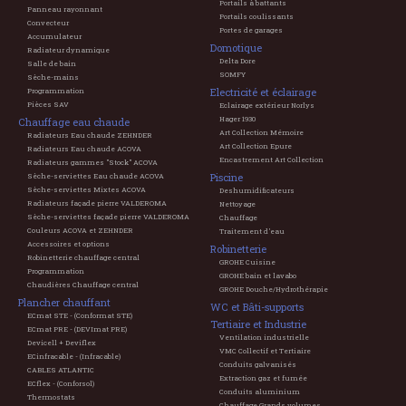
Portails à battants
Panneau rayonnant
Portails coulissants
Convecteur
Portes de garages
Accumulateur
Domotique
Radiateur dynamique
Delta Dore
Salle de bain
SOMFY
Sèche-mains
Electricité et éclairage
Programmation
Pièces SAV
Eclairage extérieur Norlys
Hager 1930
Chauffage eau chaude
Art Collection Mémoire
Radiateurs Eau chaude ZEHNDER
Art Collection Epure
Radiateurs Eau chaude ACOVA
Encastrement Art Collection
Radiateurs gammes "Stock" ACOVA
Piscine
Sèche-serviettes Eau chaude ACOVA
Sèche-serviettes Mixtes ACOVA
Deshumidificateurs
Radiateurs façade pierre VALDEROMA
Nettoyage
Sèche-serviettes façade pierre VALDEROMA
Chauffage
Couleurs ACOVA et ZEHNDER
Traitement d'eau
Accessoires et options
Robinetterie
Robinetterie chauffage central
GROHE Cuisine
Programmation
GROHE bain et lavabo
Chaudières Chauffage central
GROHE Douche/Hydrothérapie
Plancher chauffant
WC et Bâti-supports
ECmat STE - (Conformat STE)
Tertiaire et Industrie
ECmat PRE - (DEVImat PRE)
Ventilation industrielle
Devicell + Deviflex
VMC Collectif et Tertiaire
ECinfracable - (Infracable)
Conduits galvanisés
CABLES ATLANTIC
Extraction gaz et fumée
ECflex - (Conforsol)
Conduits aluminium
Thermostats
Chauffage Grands volumes