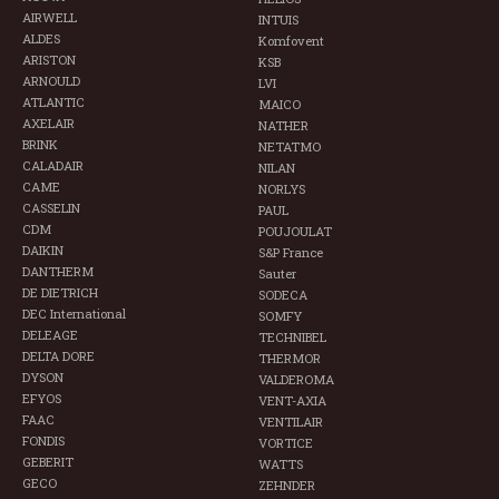
AIRWELL
INTUIS
ALDES
Komfovent
ARISTON
KSB
ARNOULD
LVI
ATLANTIC
MAICO
AXELAIR
NATHER
BRINK
NETATMO
CALADAIR
NILAN
CAME
NORLYS
CASSELIN
PAUL
CDM
POUJOULAT
DAIKIN
S&P France
DANTHERM
Sauter
DE DIETRICH
SODECA
DEC International
SOMFY
DELEAGE
TECHNIBEL
DELTA DORE
THERMOR
DYSON
VALDEROMA
EFYOS
VENT-AXIA
FAAC
VENTILAIR
FONDIS
VORTICE
GEBERIT
WATTS
GECO
ZEHNDER