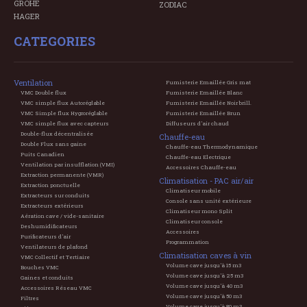
GROHE
ZODIAC
HAGER
CATEGORIES
Ventilation
Fumisterie Emaillée Gris mat
VMC Double flux
Fumisterie Emaillée Blanc
VMC simple flux Autoréglable
Fumisterie Emaillée Noir brill.
VMC Simple flux Hygroréglable
Fumisterie Emaillée Brun
VMC simple flux avec capteurs
Diffuseurs d'air chaud
Double-flux décentralisée
Chauffe-eau
Double Flux sans gaine
Chauffe-eau Thermodynamique
Puits Canadien
Chauffe-eau Electrique
Ventilation par insufflation (VMI)
Accessoires Chauffe-eau
Extraction permanente (VMR)
Climatisation - PAC air/air
Extraction ponctuelle
Climatiseur mobile
Extracteurs sur conduits
Console sans unité extérieure
Extracteurs extérieurs
Climatiseur mono Split
Aération cave / vide-sanitaire
Climatiseur console
Deshumidificateurs
Accessoires
Purificateurs d'air
Programmation
Ventilateurs de plafond
Climatisation caves à vin
VMC Collectif et Tertiaire
Volume cave jusqu'à 15 m3
Bouches VMC
Volume cave jusqu'à 25 m3
Gaines et conduits
Volume cave jusqu'à 40 m3
Accessoires Réseau VMC
Volume cave jusqu'à 50 m3
Filtres
Volume cave jusqu'à 80 m3