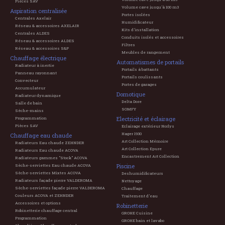
Pièces SAV
Volume cave jusqu'à 100 m3
Aspiration centralisée
Portes isolées
Centrales Axelair
Humidificateur
Réseau & accessoires AXELAIR
Kits d'installation
Centrales ALDES
Conduits isolés et accessoires
Réseau & accessoires ALDES
Filtres
Réseau & accessoires S&P
Meubles de rangement
Chauffage électrique
Automatismes de portails
Radiateur à inertie
Portails à battants
Panneau rayonnant
Portails coulissants
Convecteur
Portes de garages
Accumulateur
Domotique
Radiateur dynamique
Delta Dore
Salle de bain
SOMFY
Sèche-mains
Electricité et éclairage
Programmation
Pièces SAV
Eclairage extérieur Norlys
Hager 1930
Chauffage eau chaude
Art Collection Mémoire
Radiateurs Eau chaude ZEHNDER
Art Collection Epure
Radiateurs Eau chaude ACOVA
Encastrement Art Collection
Radiateurs gammes "Stock" ACOVA
Piscine
Sèche-serviettes Eau chaude ACOVA
Sèche-serviettes Mixtes ACOVA
Deshumidificateurs
Radiateurs façade pierre VALDEROMA
Nettoyage
Sèche-serviettes façade pierre VALDEROMA
Chauffage
Couleurs ACOVA et ZEHNDER
Traitement d'eau
Accessoires et options
Robinetterie
Robinetterie chauffage central
GROHE Cuisine
Programmation
GROHE bain et lavabo