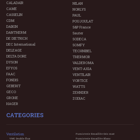
CALADAIR
NILAN
CAME
NORLYS
CASSELIN
PAUL
CDM
POUJOULAT
DAIKIN
S&P France
DANTHERM
Sauter
DE DIETRICH
SODECA
DEC International
SOMFY
DELEAGE
TECHNIBEL
DELTA DORE
THERMOR
DYSON
VALDEROMA
EFYOS
VENT-AXIA
FAAC
VENTILAIR
FONDIS
VORTICE
GEBERIT
WATTS
GECO
ZEHNDER
GROHE
ZODIAC
HAGER
CATEGORIES
Ventilation
Fumisterie Emaillée Gris mat
VMC Double flux
Fumisterie Emaillée Blanc