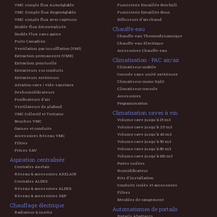
VMC simple flux Autoréglable
Fumisterie Emaillée Noir brill.
VMC Simple flux Hygroréglable
Fumisterie Emaillée Brun
VMC simple flux avec capteurs
Diffuseurs d'air chaud
Double-flux décentralisée
Chauffe-eau
Double Flux sans gaine
Chauffe-eau Thermodynamique
Puits Canadien
Chauffe-eau Electrique
Ventilation par insufflation (VMI)
Accessoires Chauffe-eau
Extraction permanente (VMR)
Climatisation - PAC air/air
Extraction ponctuelle
Climatiseur mobile
Extracteurs sur conduits
Console sans unité extérieure
Extracteurs extérieurs
Climatiseur mono Split
Aération cave / vide-sanitaire
Climatiseur console
Deshumidificateurs
Accessoires
Purificateurs d'air
Programmation
Ventilateurs de plafond
Climatisation caves à vin
VMC Collectif et Tertiaire
Volume cave jusqu'à 15 m3
Bouches VMC
Volume cave jusqu'à 25 m3
Gaines et conduits
Volume cave jusqu'à 40 m3
Accessoires Réseau VMC
Volume cave jusqu'à 50 m3
Filtres
Volume cave jusqu'à 80 m3
Pièces SAV
Volume cave jusqu'à 100 m3
Aspiration centralisée
Portes isolées
Centrales Axelair
Humidificateur
Réseau & accessoires AXELAIR
Kits d'installation
Centrales ALDES
Conduits isolés et accessoires
Réseau & accessoires ALDES
Filtres
Réseau & accessoires S&P
Meubles de rangement
Chauffage électrique
Automatismes de portails
Radiateur à inertie
Portails à battants