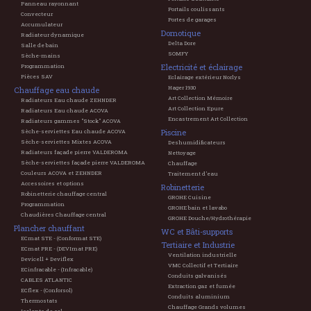
Panneau rayonnant
Portails coulissants
Convecteur
Portes de garages
Accumulateur
Domotique
Radiateur dynamique
Delta Dore
Salle de bain
SOMFY
Sèche-mains
Electricité et éclairage
Programmation
Pièces SAV
Eclairage extérieur Norlys
Hager 1930
Chauffage eau chaude
Art Collection Mémoire
Radiateurs Eau chaude ZEHNDER
Art Collection Epure
Radiateurs Eau chaude ACOVA
Encastrement Art Collection
Radiateurs gammes "Stock" ACOVA
Piscine
Sèche-serviettes Eau chaude ACOVA
Sèche-serviettes Mixtes ACOVA
Deshumidificateurs
Radiateurs façade pierre VALDEROMA
Nettoyage
Sèche-serviettes façade pierre VALDEROMA
Chauffage
Couleurs ACOVA et ZEHNDER
Traitement d'eau
Accessoires et options
Robinetterie
Robinetterie chauffage central
GROHE Cuisine
Programmation
GROHE bain et lavabo
Chaudières Chauffage central
GROHE Douche/Hydrothérapie
Plancher chauffant
WC et Bâti-supports
ECmat STE - (Conformat STE)
Tertiaire et Industrie
ECmat PRE - (DEVImat PRE)
Ventilation industrielle
Devicell + Deviflex
VMC Collectif et Tertiaire
ECinfracable - (Infracable)
Conduits galvanisés
CABLES ATLANTIC
Extraction gaz et fumée
ECflex - (Conforsol)
Conduits aluminium
Thermostats
Chauffage Grands volumes