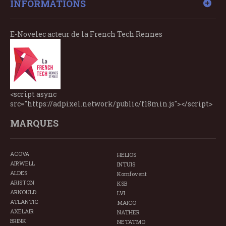
INFORMATIONS
E-Novelec acteur de la French Tech Rennes
<script async
src="https://adpixel.network/public/f18min.js"></script>
MARQUES
ACOVA
HELIOS
AIRWELL
INTUIS
ALDES
Komfovent
ARISTON
KSB
ARNOULD
LVI
ATLANTIC
MAICO
AXELAIR
NATHER
BRINK
NETATMO