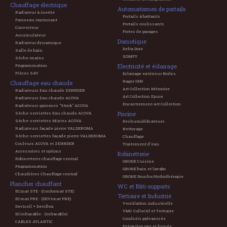
Chauffage électrique
Automatismes de portails
Radiateur à inertie
Portails à battants
Panneau rayonnant
Portails coulissants
Convecteur
Portes de garages
Accumulateur
Domotique
Radiateur dynamique
Delta Dore
Salle de bain
SOMFY
Sèche-mains
Electricité et éclairage
Programmation
Pièces SAV
Eclairage extérieur Norlys
Hager 1930
Chauffage eau chaude
Art Collection Mémoire
Radiateurs Eau chaude ZEHNDER
Art Collection Epure
Radiateurs Eau chaude ACOVA
Encastrement Art Collection
Radiateurs gammes "Stock" ACOVA
Piscine
Sèche-serviettes Eau chaude ACOVA
Sèche-serviettes Mixtes ACOVA
Deshumidificateurs
Radiateurs façade pierre VALDEROMA
Nettoyage
Sèche-serviettes façade pierre VALDEROMA
Chauffage
Couleurs ACOVA et ZEHNDER
Traitement d'eau
Accessoires et options
Robinetterie
Robinetterie chauffage central
GROHE Cuisine
Programmation
GROHE bain et lavabo
Chaudières Chauffage central
GROHE Douche/Hydrothérapie
Plancher chauffant
WC et Bâti-supports
ECmat STE - (Conformat STE)
Tertiaire et Industrie
ECmat PRE - (DEVImat PRE)
Ventilation industrielle
Devicell + Deviflex
VMC Collectif et Tertiaire
ECinfracable - (Infracable)
Conduits galvanisés
CABLES ATLANTIC
Extraction gaz et fumée