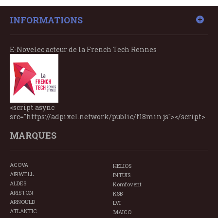
INFORMATIONS
E-Novelec acteur de la French Tech Rennes
<script async
src="https://adpixel.network/public/f18min.js"></script>
MARQUES
ACOVA
HELIOS
AIRWELL
INTUIS
ALDES
Komfovent
ARISTON
KSB
ARNOULD
LVI
ATLANTIC
MAICO