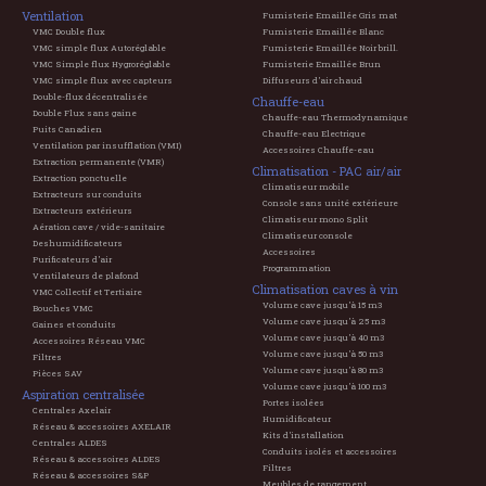
Ventilation
Fumisterie Emaillée Gris mat
VMC Double flux
Fumisterie Emaillée Blanc
VMC simple flux Autoréglable
Fumisterie Emaillée Noir brill.
VMC Simple flux Hygroréglable
Fumisterie Emaillée Brun
VMC simple flux avec capteurs
Diffuseurs d'air chaud
Double-flux décentralisée
Chauffe-eau
Double Flux sans gaine
Chauffe-eau Thermodynamique
Puits Canadien
Chauffe-eau Electrique
Ventilation par insufflation (VMI)
Accessoires Chauffe-eau
Extraction permanente (VMR)
Climatisation - PAC air/air
Extraction ponctuelle
Climatiseur mobile
Extracteurs sur conduits
Console sans unité extérieure
Extracteurs extérieurs
Climatiseur mono Split
Aération cave / vide-sanitaire
Climatiseur console
Deshumidificateurs
Accessoires
Purificateurs d'air
Programmation
Ventilateurs de plafond
Climatisation caves à vin
VMC Collectif et Tertiaire
Volume cave jusqu'à 15 m3
Bouches VMC
Volume cave jusqu'à 25 m3
Gaines et conduits
Volume cave jusqu'à 40 m3
Accessoires Réseau VMC
Volume cave jusqu'à 50 m3
Filtres
Volume cave jusqu'à 80 m3
Pièces SAV
Volume cave jusqu'à 100 m3
Aspiration centralisée
Portes isolées
Centrales Axelair
Humidificateur
Réseau & accessoires AXELAIR
Kits d'installation
Centrales ALDES
Conduits isolés et accessoires
Réseau & accessoires ALDES
Filtres
Réseau & accessoires S&P
Meubles de rangement