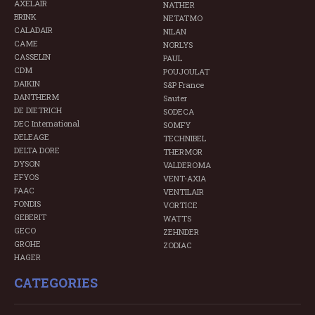
AXELAIR
NATHER
BRINK
NETATMO
CALADAIR
NILAN
CAME
NORLYS
CASSELIN
PAUL
CDM
POUJOULAT
DAIKIN
S&P France
DANTHERM
Sauter
DE DIETRICH
SODECA
DEC International
SOMFY
DELEAGE
TECHNIBEL
DELTA DORE
THERMOR
DYSON
VALDEROMA
EFYOS
VENT-AXIA
FAAC
VENTILAIR
FONDIS
VORTICE
GEBERIT
WATTS
GECO
ZEHNDER
GROHE
ZODIAC
HAGER
CATEGORIES