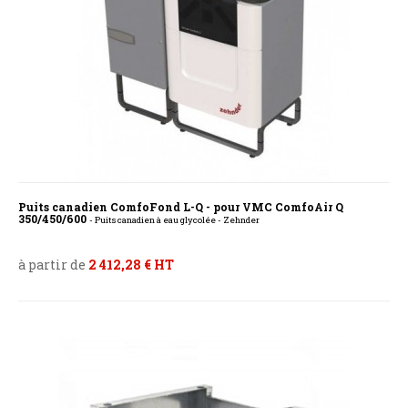
Puits canadien ComfoFond L-Q - pour VMC ComfoAir Q
350/450/600
- Puits canadien à eau glycolée - Zehnder
à partir de
2 412,28 € HT