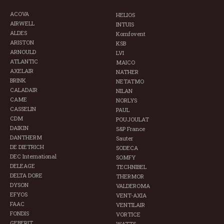
ACOVA
HELIOS
AIRWELL
INTUIS
ALDES
Komfovent
ARISTON
KSB
ARNOULD
LVI
ATLANTIC
MAICO
AXELAIR
NATHER
BRINK
NETATMO
CALADAIR
NILAN
CAME
NORLYS
CASSELIN
PAUL
CDM
POUJOULAT
DAIKIN
S&P France
DANTHERM
Sauter
DE DIETRICH
SODECA
DEC International
SOMFY
DELEAGE
TECHNIBEL
DELTA DORE
THERMOR
DYSON
VALDEROMA
EFYOS
VENT-AXIA
FAAC
VENTILAIR
FONDIS
VORTICE
GEBERIT
WATTS