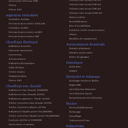
Volume cave jusqu'à 40 m3
Accessoires Réseau VMC
Volume cave jusqu'à 50 m3
Filtres
Volume cave jusqu'à 80 m3
Pièces SAV
Volume cave jusqu'à 100 m3
Aspiration centralisée
Portes isolées
Centrales Axelair
Humidificateur
Réseau & accessoires AXELAIR
Kits d'installation
Centrales ALDES
Conduits isolés et accessoires
Réseau & accessoires ALDES
Filtres
Réseau & accessoires S&P
Meubles de rangement
Chauffage électrique
Automatismes de portails
Radiateur à inertie
Portails à battants
Panneau rayonnant
Portails coulissants
Convecteur
Portes de garages
Accumulateur
Domotique
Radiateur dynamique
Delta Dore
Salle de bain
SOMFY
Sèche-mains
Electricité et éclairage
Programmation
Pièces SAV
Eclairage extérieur Norlys
Hager 1930
Chauffage eau chaude
Art Collection Mémoire
Radiateurs Eau chaude ZEHNDER
Art Collection Epure
Radiateurs Eau chaude ACOVA
Encastrement Art Collection
Radiateurs gammes "Stock" ACOVA
Piscine
Sèche-serviettes Eau chaude ACOVA
Sèche-serviettes Mixtes ACOVA
Deshumidificateurs
Radiateurs façade pierre VALDEROMA
Nettoyage
Sèche-serviettes façade pierre VALDEROMA
Chauffage
Couleurs ACOVA et ZEHNDER
Traitement d'eau
Accessoires et options
Robinetterie