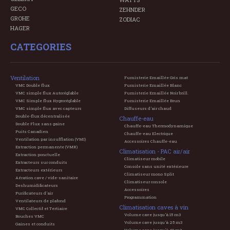
GECO
ZEHNDER
GROHE
ZODIAC
HAGER
CATEGORIES
Ventilation
Fumisterie Emaillée Gris mat
VMC Double flux
Fumisterie Emaillée Blanc
VMC simple flux Autoréglable
Fumisterie Emaillée Noir brill.
VMC Simple flux Hygroréglable
Fumisterie Emaillée Brun
VMC simple flux avec capteurs
Diffuseurs d'air chaud
Double-flux décentralisée
Chauffe-eau
Double Flux sans gaine
Chauffe-eau Thermodynamique
Puits Canadien
Chauffe-eau Electrique
Ventilation par insufflation (VMI)
Accessoires Chauffe-eau
Extraction permanente (VMR)
Climatisation - PAC air/air
Extraction ponctuelle
Climatiseur mobile
Extracteurs sur conduits
Console sans unité extérieure
Extracteurs extérieurs
Climatiseur mono Split
Aération cave / vide-sanitaire
Climatiseur console
Deshumidificateurs
Accessoires
Purificateurs d'air
Programmation
Ventilateurs de plafond
Climatisation caves à vin
VMC Collectif et Tertiaire
Volume cave jusqu'à 15 m3
Bouches VMC
Volume cave jusqu'à 25 m3
Gaines et conduits