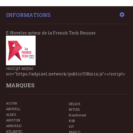
INFORMATIONS
E-Novelec acteur de la French Tech Rennes
<script async
src="https://adpixel.network/public/f18min.js"></script>
MARQUES
ACOVA
HELIOS
AIRWELL
INTUIS
ALDES
Komfovent
ARISTON
KSB
ARNOULD
LVI
ATLANTIC
MAICO