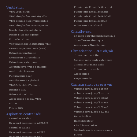
Ventilation
Fumisterie Emaillée Gris mat
VMC Double flux
Fumisterie Emaillée Blanc
VMC simple flux Autoréglable
Fumisterie Emaillée Noir brill.
VMC Simple flux Hygroréglable
Fumisterie Emaillée Brun
VMC simple flux avec capteurs
Diffuseurs d'air chaud
Double-flux décentralisée
Chauffe-eau
Double Flux sans gaine
Chauffe-eau Thermodynamique
Puits Canadien
Chauffe-eau Electrique
Ventilation par insufflation (VMI)
Accessoires Chauffe-eau
Extraction permanente (VMR)
Climatisation - PAC air/air
Extraction ponctuelle
Climatiseur mobile
Extracteurs sur conduits
Console sans unité extérieure
Extracteurs extérieurs
Climatiseur mono Split
Aération cave / vide-sanitaire
Climatiseur console
Deshumidificateurs
Accessoires
Purificateurs d'air
Programmation
Ventilateurs de plafond
Climatisation caves à vin
VMC Collectif et Tertiaire
Volume cave jusqu'à 15 m3
Bouches VMC
Volume cave jusqu'à 25 m3
Gaines et conduits
Volume cave jusqu'à 40 m3
Accessoires Réseau VMC
Volume cave jusqu'à 50 m3
Filtres
Volume cave jusqu'à 80 m3
Pièces SAV
Volume cave jusqu'à 100 m3
Aspiration centralisée
Portes isolées
Centrales Axelair
Humidificateur
Réseau & accessoires AXELAIR
Kits d'installation
Centrales ALDES
Conduits isolés et accessoires
Réseau & accessoires ALDES
Filtres
Réseau & accessoires S&P