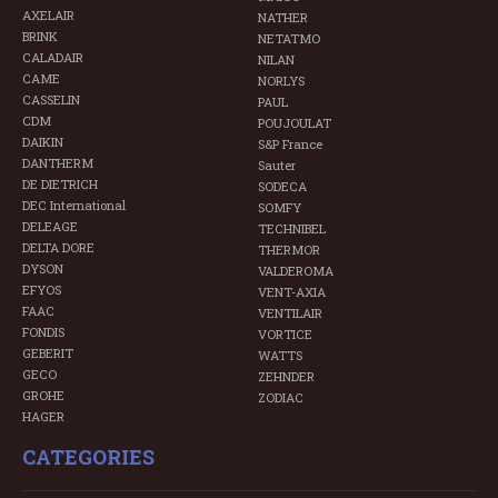
AXELAIR
NATHER
BRINK
NETATMO
CALADAIR
NILAN
CAME
NORLYS
CASSELIN
PAUL
CDM
POUJOULAT
DAIKIN
S&P France
DANTHERM
Sauter
DE DIETRICH
SODECA
DEC International
SOMFY
DELEAGE
TECHNIBEL
DELTA DORE
THERMOR
DYSON
VALDEROMA
EFYOS
VENT-AXIA
FAAC
VENTILAIR
FONDIS
VORTICE
GEBERIT
WATTS
GECO
ZEHNDER
GROHE
ZODIAC
HAGER
CATEGORIES