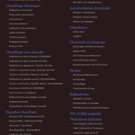
Meubles de rangement
Chauffage électrique
Automatismes de portails
Radiateur à inertie
Portails à battants
Panneau rayonnant
Portails coulissants
Convecteur
Portes de garages
Accumulateur
Domotique
Radiateur dynamique
Delta Dore
Salle de bain
SOMFY
Sèche-mains
Electricité et éclairage
Programmation
Pièces SAV
Eclairage extérieur Norlys
Hager 1930
Chauffage eau chaude
Art Collection Mémoire
Radiateurs Eau chaude ZEHNDER
Art Collection Epure
Radiateurs Eau chaude ACOVA
Encastrement Art Collection
Radiateurs gammes "Stock" ACOVA
Piscine
Sèche-serviettes Eau chaude ACOVA
Sèche-serviettes Mixtes ACOVA
Deshumidificateurs
Radiateurs façade pierre VALDEROMA
Nettoyage
Sèche-serviettes façade pierre VALDEROMA
Chauffage
Couleurs ACOVA et ZEHNDER
Traitement d'eau
Accessoires et options
Robinetterie
Robinetterie chauffage central
GROHE Cuisine
Programmation
GROHE bain et lavabo
Chaudières Chauffage central
GROHE Douche/Hydrothérapie
Plancher chauffant
WC et Bâti-supports
ECmat STE - (Conformat STE)
Tertiaire et Industrie
ECmat PRE - (DEVImat PRE)
Ventilation industrielle
Devicell + Deviflex
VMC Collectif et Tertiaire
ECinfracable - (Infracable)
Conduits galvanisés
CABLES ATLANTIC