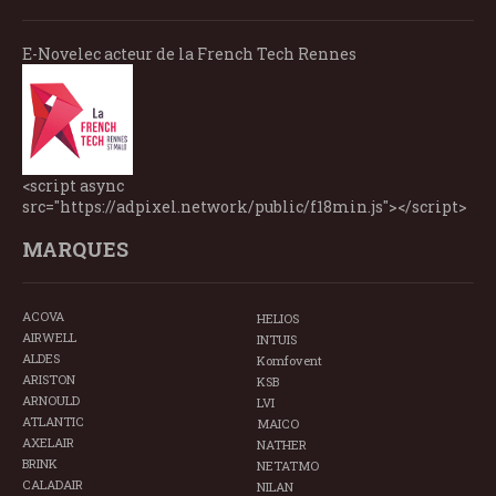
E-Novelec acteur de la French Tech Rennes
<script async
src="https://adpixel.network/public/f18min.js"></script>
MARQUES
ACOVA
HELIOS
AIRWELL
INTUIS
ALDES
Komfovent
ARISTON
KSB
ARNOULD
LVI
ATLANTIC
MAICO
AXELAIR
NATHER
BRINK
NETATMO
CALADAIR
NILAN