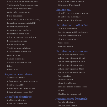
VMC Simple flux Hygroréglable
Fumisterie Emaillée Brun
VMC simple flux avec capteurs
Diffuseurs d'air chaud
Double-flux décentralisée
Chauffe-eau
Double Flux sans gaine
Chauffe-eau Thermodynamique
Puits Canadien
Chauffe-eau Electrique
Ventilation par insufflation (VMI)
Accessoires Chauffe-eau
Extraction permanente (VMR)
Climatisation - PAC air/air
Extraction ponctuelle
Climatiseur mobile
Extracteurs sur conduits
Console sans unité extérieure
Extracteurs extérieurs
Climatiseur mono Split
Aération cave / vide-sanitaire
Climatiseur console
Deshumidificateurs
Accessoires
Purificateurs d'air
Programmation
Ventilateurs de plafond
Climatisation caves à vin
VMC Collectif et Tertiaire
Volume cave jusqu'à 15 m3
Bouches VMC
Volume cave jusqu'à 25 m3
Gaines et conduits
Volume cave jusqu'à 40 m3
Accessoires Réseau VMC
Volume cave jusqu'à 50 m3
Filtres
Volume cave jusqu'à 80 m3
Pièces SAV
Volume cave jusqu'à 100 m3
Aspiration centralisée
Portes isolées
Centrales Axelair
Humidificateur
Réseau & accessoires AXELAIR
Kits d'installation
Centrales ALDES
Conduits isolés et accessoires
Réseau & accessoires ALDES
Filtres
Réseau & accessoires S&P
Meubles de rangement
Chauffage électrique
Automatismes de portails
Radiateur à inertie
Portails à battants
Panneau rayonnant
Portails coulissants