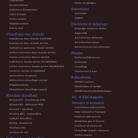
Convecteur
Portes de garages
Accumulateur
Domotique
Radiateur dynamique
Delta Dore
Salle de bain
SOMFY
Sèche-mains
Electricité et éclairage
Programmation
Pièces SAV
Eclairage extérieur Norlys
Hager 1930
Chauffage eau chaude
Art Collection Mémoire
Radiateurs Eau chaude ZEHNDER
Art Collection Epure
Radiateurs Eau chaude ACOVA
Encastrement Art Collection
Radiateurs gammes "Stock" ACOVA
Piscine
Sèche-serviettes Eau chaude ACOVA
Sèche-serviettes Mixtes ACOVA
Deshumidificateurs
Radiateurs façade pierre VALDEROMA
Nettoyage
Sèche-serviettes façade pierre VALDEROMA
Chauffage
Couleurs ACOVA et ZEHNDER
Traitement d'eau
Accessoires et options
Robinetterie
Robinetterie chauffage central
GROHE Cuisine
Programmation
GROHE bain et lavabo
Chaudières Chauffage central
GROHE Douche/Hydrothérapie
Plancher chauffant
WC et Bâti-supports
ECmat STE - (Conformat STE)
Tertiaire et Industrie
ECmat PRE - (DEVImat PRE)
Ventilation industrielle
Devicell + Deviflex
VMC Collectif et Tertiaire
ECinfracable - (Infracable)
Conduits galvanisés
CABLES ATLANTIC
Extraction gaz et fumée
ECflex - (Conforsol)
Conduits aluminium
Thermostats
Chauffage Grands volumes
Isolants de sol
Sèche-mains