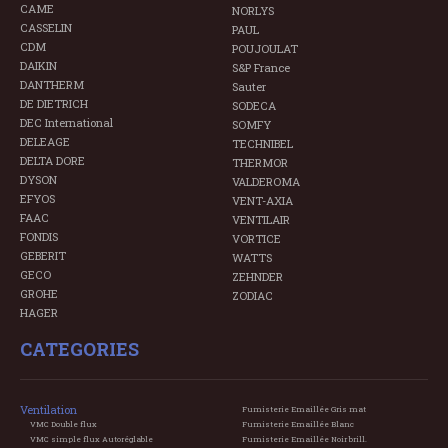
CAME
NORLYS
CASSELIN
PAUL
CDM
POUJOULAT
DAIKIN
S&P France
DANTHERM
Sauter
DE DIETRICH
SODECA
DEC International
SOMFY
DELEAGE
TECHNIBEL
DELTA DORE
THERMOR
DYSON
VALDEROMA
EFYOS
VENT-AXIA
FAAC
VENTILAIR
FONDIS
VORTICE
GEBERIT
WATTS
GECO
ZEHNDER
GROHE
ZODIAC
HAGER
CATEGORIES
Ventilation
Fumisterie Emaillée Gris mat
VMC Double flux
Fumisterie Emaillée Blanc
VMC simple flux Autoréglable
Fumisterie Emaillée Noir brill.