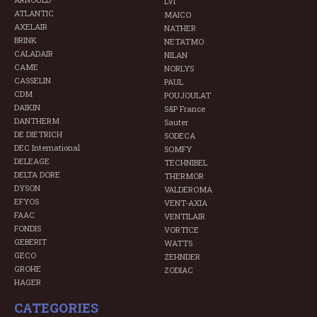
LVI
ATLANTIC
MAICO
AXELAIR
NATHER
BRINK
NETATMO
CALADAIR
NILAN
CAME
NORLYS
CASSELIN
PAUL
CDM
POUJOULAT
DAIKIN
S&P France
DANTHERM
Sauter
DE DIETRICH
SODECA
DEC International
SOMFY
DELEAGE
TECHNIBEL
DELTA DORE
THERMOR
DYSON
VALDEROMA
EFYOS
VENT-AXIA
FAAC
VENTILAIR
FONDIS
VORTICE
GEBERIT
WATTS
GECO
ZEHNDER
GROHE
ZODIAC
HAGER
CATEGORIES