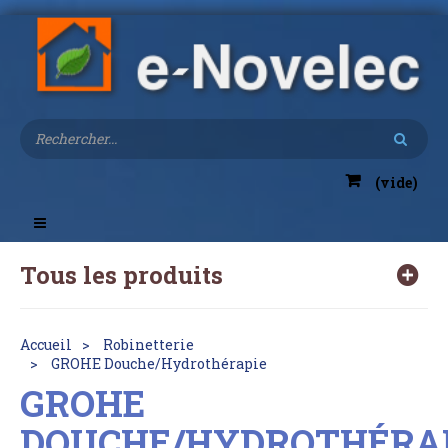
(vide)
Toggle
navigation
Tous les produits
Accueil
Robinetterie
GROHE Douche/Hydrothérapie
GROHE
DOUCHE/HYDROTHÉRA