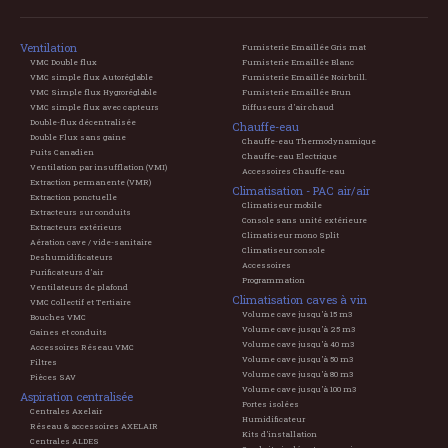
Ventilation
Fumisterie Emaillée Gris mat
VMC Double flux
Fumisterie Emaillée Blanc
VMC simple flux Autoréglable
Fumisterie Emaillée Noir brill.
VMC Simple flux Hygroréglable
Fumisterie Emaillée Brun
VMC simple flux avec capteurs
Diffuseurs d'air chaud
Double-flux décentralisée
Chauffe-eau
Double Flux sans gaine
Chauffe-eau Thermodynamique
Puits Canadien
Chauffe-eau Electrique
Ventilation par insufflation (VMI)
Accessoires Chauffe-eau
Extraction permanente (VMR)
Climatisation - PAC air/air
Extraction ponctuelle
Climatiseur mobile
Extracteurs sur conduits
Console sans unité extérieure
Extracteurs extérieurs
Climatiseur mono Split
Aération cave / vide-sanitaire
Climatiseur console
Deshumidificateurs
Accessoires
Purificateurs d'air
Programmation
Ventilateurs de plafond
Climatisation caves à vin
VMC Collectif et Tertiaire
Volume cave jusqu'à 15 m3
Bouches VMC
Volume cave jusqu'à 25 m3
Gaines et conduits
Volume cave jusqu'à 40 m3
Accessoires Réseau VMC
Volume cave jusqu'à 50 m3
Filtres
Volume cave jusqu'à 80 m3
Pièces SAV
Volume cave jusqu'à 100 m3
Aspiration centralisée
Portes isolées
Centrales Axelair
Humidificateur
Réseau & accessoires AXELAIR
Kits d'installation
Centrales ALDES