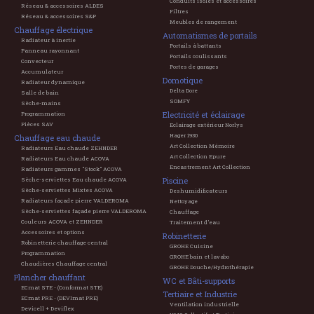
Conduits isolés et accessoires
Réseau & accessoires ALDES
Filtres
Réseau & accessoires S&P
Meubles de rangement
Chauffage électrique
Automatismes de portails
Radiateur à inertie
Portails à battants
Panneau rayonnant
Portails coulissants
Convecteur
Portes de garages
Accumulateur
Domotique
Radiateur dynamique
Delta Dore
Salle de bain
SOMFY
Sèche-mains
Electricité et éclairage
Programmation
Pièces SAV
Eclairage extérieur Norlys
Hager 1930
Chauffage eau chaude
Art Collection Mémoire
Radiateurs Eau chaude ZEHNDER
Art Collection Epure
Radiateurs Eau chaude ACOVA
Encastrement Art Collection
Radiateurs gammes "Stock" ACOVA
Piscine
Sèche-serviettes Eau chaude ACOVA
Sèche-serviettes Mixtes ACOVA
Deshumidificateurs
Radiateurs façade pierre VALDEROMA
Nettoyage
Sèche-serviettes façade pierre VALDEROMA
Chauffage
Couleurs ACOVA et ZEHNDER
Traitement d'eau
Accessoires et options
Robinetterie
Robinetterie chauffage central
GROHE Cuisine
Programmation
GROHE bain et lavabo
Chaudières Chauffage central
GROHE Douche/Hydrothérapie
Plancher chauffant
WC et Bâti-supports
ECmat STE - (Conformat STE)
Tertiaire et Industrie
ECmat PRE - (DEVImat PRE)
Ventilation industrielle
Devicell + Deviflex