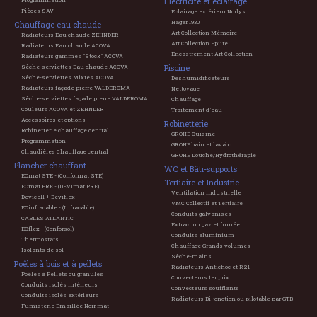
Electricité et éclairage
Programmation
Pièces SAV
Eclairage extérieur Norlys
Hager 1930
Chauffage eau chaude
Art Collection Mémoire
Radiateurs Eau chaude ZEHNDER
Art Collection Epure
Radiateurs Eau chaude ACOVA
Encastrement Art Collection
Radiateurs gammes "Stock" ACOVA
Piscine
Sèche-serviettes Eau chaude ACOVA
Sèche-serviettes Mixtes ACOVA
Deshumidificateurs
Radiateurs façade pierre VALDEROMA
Nettoyage
Sèche-serviettes façade pierre VALDEROMA
Chauffage
Couleurs ACOVA et ZEHNDER
Traitement d'eau
Accessoires et options
Robinetterie
Robinetterie chauffage central
GROHE Cuisine
Programmation
GROHE bain et lavabo
Chaudières Chauffage central
GROHE Douche/Hydrothérapie
Plancher chauffant
WC et Bâti-supports
ECmat STE - (Conformat STE)
Tertiaire et Industrie
ECmat PRE - (DEVImat PRE)
Ventilation industrielle
Devicell + Deviflex
VMC Collectif et Tertiaire
ECinfracable - (Infracable)
Conduits galvanisés
CABLES ATLANTIC
Extraction gaz et fumée
ECflex - (Conforsol)
Conduits aluminium
Thermostats
Chauffage Grands volumes
Isolants de sol
Sèche-mains
Poêles à bois et à pellets
Radiateurs Antichoc et R21
Poêles à Pellets ou granulés
Convecteurs 1er prix
Conduits isolés intérieurs
Convecteurs soufflants
Conduits isolés extérieurs
Radiateurs Bi-jonction ou pilotable par GTB
Fumisterie Emaillée Noir mat