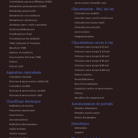
Ventilation par insufflation (VMI)
Accessoires Chauffe-eau
Extraction permanente (VMR)
Climatisation - PAC air/air
Extraction ponctuelle
Climatiseur mobile
Extracteurs sur conduits
Console sans unité extérieure
Extracteurs extérieurs
Climatiseur mono Split
Aération cave / vide-sanitaire
Climatiseur console
Deshumidificateurs
Accessoires
Purificateurs d'air
Programmation
Ventilateurs de plafond
Climatisation caves à vin
VMC Collectif et Tertiaire
Volume cave jusqu'à 15 m3
Bouches VMC
Volume cave jusqu'à 25 m3
Gaines et conduits
Volume cave jusqu'à 40 m3
Accessoires Réseau VMC
Volume cave jusqu'à 50 m3
Filtres
Volume cave jusqu'à 80 m3
Pièces SAV
Volume cave jusqu'à 100 m3
Aspiration centralisée
Portes isolées
Centrales Axelair
Humidificateur
Réseau & accessoires AXELAIR
Kits d'installation
Centrales ALDES
Conduits isolés et accessoires
Réseau & accessoires ALDES
Filtres
Réseau & accessoires S&P
Meubles de rangement
Chauffage électrique
Automatismes de portails
Radiateur à inertie
Portails à battants
Panneau rayonnant
Portails coulissants
Convecteur
Portes de garages
Accumulateur
Domotique
Radiateur dynamique
Delta Dore
Salle de bain
SOMFY
Sèche-mains