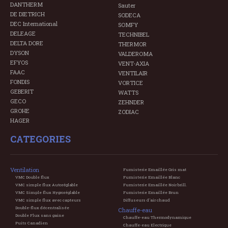
DANTHERM
Sauter
DE DIETRICH
SODECA
DEC International
SOMFY
DELEAGE
TECHNIBEL
DELTA DORE
THERMOR
DYSON
VALDEROMA
EFYOS
VENT-AXIA
FAAC
VENTILAIR
FONDIS
VORTICE
GEBERIT
WATTS
GECO
ZEHNDER
GROHE
ZODIAC
HAGER
CATEGORIES
Ventilation
Fumisterie Emaillée Gris mat
VMC Double flux
Fumisterie Emaillée Blanc
VMC simple flux Autoréglable
Fumisterie Emaillée Noir brill.
VMC Simple flux Hygroréglable
Fumisterie Emaillée Brun
VMC simple flux avec capteurs
Diffuseurs d'air chaud
Double-flux décentralisée
Chauffe-eau
Double Flux sans gaine
Chauffe-eau Thermodynamique
Puits Canadien
Chauffe-eau Electrique