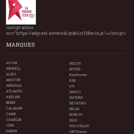
<script async
src="https://adpixel.network/public/f18min.js"></script>
MARQUES
ACOVA
HELIOS
AIRWELL
INTUIS
ALDES
Komfovent
ARISTON
KSB
ARNOULD
LVI
ATLANTIC
MAICO
AXELAIR
NATHER
BRINK
NETATMO
CALADAIR
NILAN
CAME
NORLYS
CASSELIN
PAUL
CDM
POUJOULAT
DAIKIN
S&P France