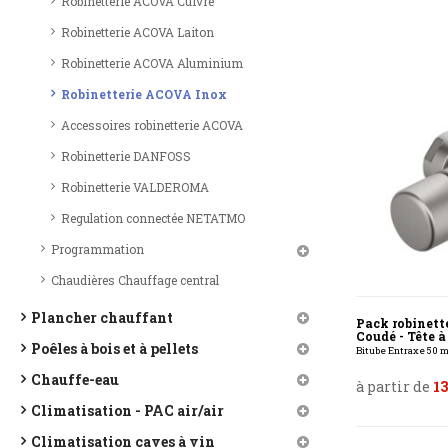
Robinetterie ACOVA Cuivre
Robinetterie ACOVA Laiton
Robinetterie ACOVA Aluminium
Robinetterie ACOVA Inox
Accessoires robinetterie ACOVA
Robinetterie DANFOSS
Robinetterie VALDEROMA
Regulation connectée NETATMO
Programmation
Chaudières Chauffage central
Plancher chauffant
Pack robinett
Coudé - Tête à
Poêles à bois et à pellets
Bitube Entraxe 50 
Chauffe-eau
à partir de
13
Climatisation - PAC air/air
Climatisation caves à vin