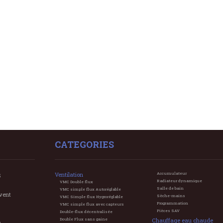
CATEGORIES
Ventilation
Accumulateur
S
Radiateur dynamique
VMC Double flux
Salle de bain
VMC simple flux Autoréglable
vent
Sèche-mains
VMC Simple flux Hygroréglable
Programmation
VMC simple flux avec capteurs
Pièces SAV
Double-flux décentralisée
Double Flux sans gaine
Chauffage eau chaude
O