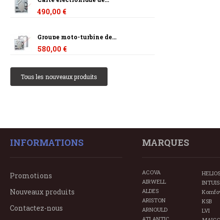
490,00 €
Groupe moto-turbine de...
580,00 €
Tous les nouveaux produits
INFORMATIONS
MARQUES
ACOVA
HELIO
Promotions
AIRWELL
INTUIS
Nouveaux produits
ALDES
Komfo
ARISTON
KSB
Contactez-nous
ARNOULD
LVI
ATLANTIC
MAIC