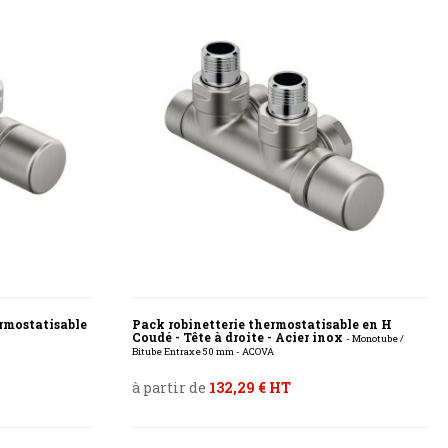
rmostatisable
Pack robinetterie thermostatisable en H
Coudé - Tête à droite - Acier inox
- Monotube /
Bitube Entraxe 50 mm - ACOVA
à partir de
132,29 € HT