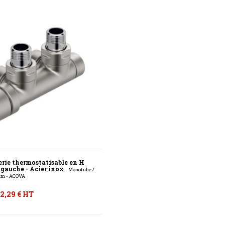
erie thermostatisable en H
 gauche - Acier inox
- Monotube /
mm - ACOVA
2,29 € HT