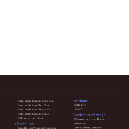
Domotique
Fumisterie Emaillée Gris mat
Delta Dore
Fumisterie Emaillée Blanc
SOMFY
Fumisterie Emaillée Noir brill.
Fumisterie Emaillée Brun
Electricité et éclairage
Diffuseurs d'air chaud
Eclairage extérieur Norlys
Chauffe-eau
Hager 1930
Art Collection Mémoire
Chauffe-eau Thermodynamique