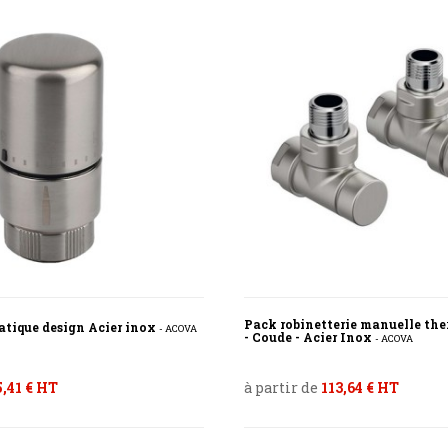
Pack robinetterie manuelle the
atique design Acier inox
- ACOVA
- Coude - Acier Inox
- ACOVA
,41 € HT
à partir de
113,64 € HT