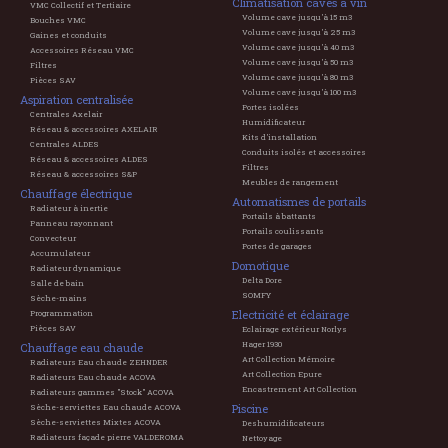
Climatisation caves à vin
VMC Collectif et Tertiaire
Volume cave jusqu'à 15 m3
Bouches VMC
Volume cave jusqu'à 25 m3
Gaines et conduits
Volume cave jusqu'à 40 m3
Accessoires Réseau VMC
Volume cave jusqu'à 50 m3
Filtres
Volume cave jusqu'à 80 m3
Pièces SAV
Volume cave jusqu'à 100 m3
Aspiration centralisée
Portes isolées
Centrales Axelair
Humidificateur
Réseau & accessoires AXELAIR
Kits d'installation
Centrales ALDES
Conduits isolés et accessoires
Réseau & accessoires ALDES
Filtres
Réseau & accessoires S&P
Meubles de rangement
Chauffage électrique
Automatismes de portails
Radiateur à inertie
Portails à battants
Panneau rayonnant
Portails coulissants
Convecteur
Portes de garages
Accumulateur
Domotique
Radiateur dynamique
Delta Dore
Salle de bain
SOMFY
Sèche-mains
Electricité et éclairage
Programmation
Pièces SAV
Eclairage extérieur Norlys
Hager 1930
Chauffage eau chaude
Art Collection Mémoire
Radiateurs Eau chaude ZEHNDER
Art Collection Epure
Radiateurs Eau chaude ACOVA
Encastrement Art Collection
Radiateurs gammes "Stock" ACOVA
Piscine
Sèche-serviettes Eau chaude ACOVA
Sèche-serviettes Mixtes ACOVA
Deshumidificateurs
Radiateurs façade pierre VALDEROMA
Nettoyage