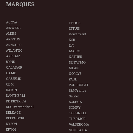
MARQUES
ACOVA
HELIOS
AIRWELL
INTUIS
ALDES
Komfovent
ARISTON
KSB
ARNOULD
LVI
ATLANTIC
MAICO
AXELAIR
NATHER
BRINK
NETATMO
CALADAIR
NILAN
CAME
NORLYS
CASSELIN
PAUL
CDM
POUJOULAT
DAIKIN
S&P France
DANTHERM
Sauter
DE DIETRICH
SODECA
DEC International
SOMFY
DELEAGE
TECHNIBEL
DELTA DORE
THERMOR
DYSON
VALDEROMA
EFYOS
VENT-AXIA