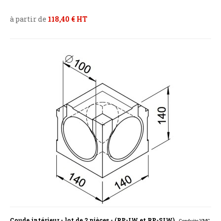
à partir de
118,40 € HT
Coude intérieur - lot de 2 pièces - (RP-IW et RP-SIW)
- Conduits VMC