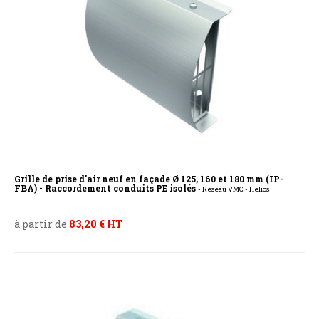
Grille de prise d'air neuf en façade Ø 125, 160 et 180 mm (IP-
FBA) - Raccordement conduits PE isolés
- Réseau VMC - Helios
à partir de
83,20 € HT