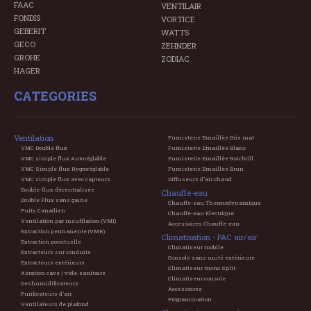
FAAC
VENTILAIR
FONDIS
VORTICE
GEBERIT
WATTS
GECO
ZEHNDER
GROHE
ZODIAC
HAGER
CATEGORIES
Ventilation
Fumisterie Emaillée Gris mat
VMC Double flux
Fumisterie Emaillée Blanc
VMC simple flux Autoréglable
Fumisterie Emaillée Noir brill.
VMC Simple flux Hygroréglable
Fumisterie Emaillée Brun
VMC simple flux avec capteurs
Diffuseurs d'air chaud
Double-flux décentralisée
Chauffe-eau
Double Flux sans gaine
Chauffe-eau Thermodynamique
Puits Canadien
Chauffe-eau Electrique
Ventilation par insufflation (VMI)
Accessoires Chauffe-eau
Extraction permanente (VMR)
Climatisation - PAC air/air
Extraction ponctuelle
Climatiseur mobile
Extracteurs sur conduits
Console sans unité extérieure
Extracteurs extérieurs
Climatiseur mono Split
Aération cave / vide-sanitaire
Climatiseur console
Deshumidificateurs
Accessoires
Purificateurs d'air
Programmation
Ventilateurs de plafond