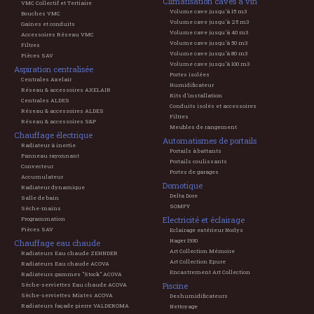
Climatisation caves à vin
VMC Collectif et Tertiaire
Volume cave jusqu'à 15 m3
Bouches VMC
Volume cave jusqu'à 25 m3
Gaines et conduits
Volume cave jusqu'à 40 m3
Accessoires Réseau VMC
Volume cave jusqu'à 50 m3
Filtres
Volume cave jusqu'à 80 m3
Pièces SAV
Volume cave jusqu'à 100 m3
Aspiration centralisée
Portes isolées
Centrales Axelair
Humidificateur
Réseau & accessoires AXELAIR
Kits d'installation
Centrales ALDES
Conduits isolés et accessoires
Réseau & accessoires ALDES
Filtres
Réseau & accessoires S&P
Meubles de rangement
Chauffage électrique
Automatismes de portails
Radiateur à inertie
Portails à battants
Panneau rayonnant
Portails coulissants
Convecteur
Portes de garages
Accumulateur
Domotique
Radiateur dynamique
Delta Dore
Salle de bain
SOMFY
Sèche-mains
Electricité et éclairage
Programmation
Pièces SAV
Eclairage extérieur Norlys
Hager 1930
Chauffage eau chaude
Art Collection Mémoire
Radiateurs Eau chaude ZEHNDER
Art Collection Epure
Radiateurs Eau chaude ACOVA
Encastrement Art Collection
Radiateurs gammes "Stock" ACOVA
Piscine
Sèche-serviettes Eau chaude ACOVA
Sèche-serviettes Mixtes ACOVA
Deshumidificateurs
Radiateurs façade pierre VALDEROMA
Nettoyage