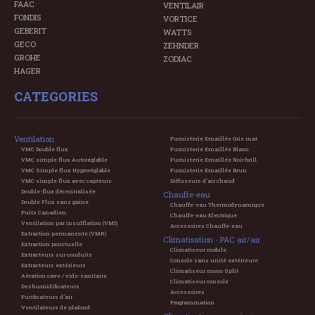
FAAC
VENTILAIR
FONDIS
VORTICE
GEBERIT
WATTS
GECO
ZEHNDER
GROHE
ZODIAC
HAGER
CATEGORIES
Ventilation
Fumisterie Emaillée Gris mat
VMC Double flux
Fumisterie Emaillée Blanc
VMC simple flux Autoréglable
Fumisterie Emaillée Noir brill.
VMC Simple flux Hygroréglable
Fumisterie Emaillée Brun
VMC simple flux avec capteurs
Diffuseurs d'air chaud
Double-flux décentralisée
Chauffe-eau
Double Flux sans gaine
Chauffe-eau Thermodynamique
Puits Canadien
Chauffe-eau Electrique
Ventilation par insufflation (VMI)
Accessoires Chauffe-eau
Extraction permanente (VMR)
Climatisation - PAC air/air
Extraction ponctuelle
Climatiseur mobile
Extracteurs sur conduits
Console sans unité extérieure
Extracteurs extérieurs
Climatiseur mono Split
Aération cave / vide-sanitaire
Climatiseur console
Deshumidificateurs
Accessoires
Purificateurs d'air
Programmation
Ventilateurs de plafond