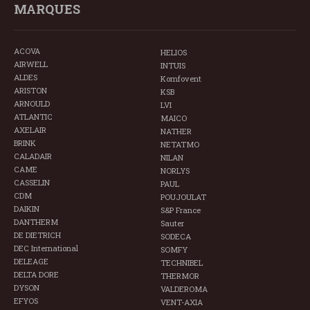
MARQUES
ACOVA
HELIOS
AIRWELL
INTUIS
ALDES
Komfovent
ARISTON
KSB
ARNOULD
LVI
ATLANTIC
MAICO
AXELAIR
NATHER
BRINK
NETATMO
CALADAIR
NILAN
CAME
NORLYS
CASSELIN
PAUL
CDM
POUJOULAT
DAIKIN
S&P France
DANTHERM
Sauter
DE DIETRICH
SODECA
DEC International
SOMFY
DELEAGE
TECHNIBEL
DELTA DORE
THERMOR
DYSON
VALDEROMA
EFYOS
VENT-AXIA