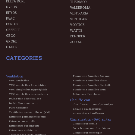
DELTA DORE
THERMOR
DYSON
VALDEROMA
EFYOS
VENT-AXIA
FAAC
VENTILAIR
FONDIS
VORTICE
GEBERIT
WATTS
GECO
ZEHNDER
GROHE
ZODIAC
HAGER
CATEGORIES
Ventilation
Fumisterie Emaillée Gris mat
VMC Double flux
Fumisterie Emaillée Blanc
VMC simple flux Autoréglable
Fumisterie Emaillée Noir brill.
VMC Simple flux Hygroréglable
Fumisterie Emaillée Brun
VMC simple flux avec capteurs
Diffuseurs d'air chaud
Double-flux décentralisée
Chauffe-eau
Double Flux sans gaine
Chauffe-eau Thermodynamique
Puits Canadien
Chauffe-eau Electrique
Ventilation par insufflation (VMI)
Accessoires Chauffe-eau
Extraction permanente (VMR)
Climatisation - PAC air/air
Extraction ponctuelle
Climatiseur mobile
Extracteurs sur conduits
Console sans unité extérieure
Extracteurs extérieurs
Climatiseur mono Split
Aération cave / vide-sanitaire