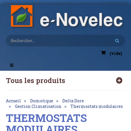
(vide)
Toggle
navigation
Tous les produits
Accueil
Domotique
Delta Dore
Gestion Climatisation
Thermostats modulaires
THERMOSTATS
MODULAIRES