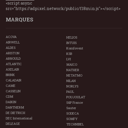
<script async
src="https://adpixel.network/public/f18min.js"></script>
MARQUES
ACOVA
HELIOS
AIRWELL
INTUIS
ALDES
Komfovent
ARISTON
KSB
ARNOULD
LVI
ATLANTIC
MAICO
AXELAIR
NATHER
BRINK
NETATMO
CALADAIR
NILAN
CAME
NORLYS
CASSELIN
PAUL
CDM
POUJOULAT
DAIKIN
S&P France
DANTHERM
Sauter
DE DIETRICH
SODECA
DEC International
SOMFY
DELEAGE
TECHNIBEL