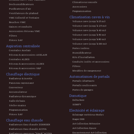
Climatiseur console
Deshumidificateurs
Accessoires
Purificateurs d'air
Programmation
Ventilateurs de plafond
Climatisation caves à vin
VMC Collectif et Tertiaire
Volume cave jusqu'à 15 m3
Bouches VMC
Volume cave jusqu'à 25 m3
Gaines et conduits
Volume cave jusqu'à 40 m3
Accessoires Réseau VMC
Volume cave jusqu'à 50 m3
Filtres
Volume cave jusqu'à 80 m3
Pièces SAV
Volume cave jusqu'à 100 m3
Aspiration centralisée
Portes isolées
Centrales Axelair
Humidificateur
Réseau & accessoires AXELAIR
Kits d'installation
Centrales ALDES
Conduits isolés et accessoires
Réseau & accessoires ALDES
Filtres
Réseau & accessoires S&P
Meubles de rangement
Chauffage électrique
Automatismes de portails
Radiateur à inertie
Portails à battants
Panneau rayonnant
Portails coulissants
Convecteur
Portes de garages
Accumulateur
Domotique
Radiateur dynamique
Delta Dore
Salle de bain
SOMFY
Sèche-mains
Electricité et éclairage
Programmation
Pièces SAV
Eclairage extérieur Norlys
Hager 1930
Chauffage eau chaude
Art Collection Mémoire
Radiateurs Eau chaude ZEHNDER
Art Collection Epure
Radiateurs Eau chaude ACOVA
Encastrement Art Collection
Radiateurs gammes "Stock" ACOVA