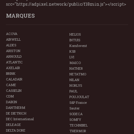
src="https://adpixel.network/public/f18min.js"></script>
MARQUES
ACOVA
HELIOS
AIRWELL
INTUIS
ALDES
Komfovent
ARISTON
KSB
ARNOULD
LVI
ATLANTIC
MAICO
AXELAIR
NATHER
BRINK
NETATMO
CALADAIR
NILAN
CAME
NORLYS
CASSELIN
PAUL
CDM
POUJOULAT
DAIKIN
S&P France
DANTHERM
Sauter
DE DIETRICH
SODECA
DEC International
SOMFY
DELEAGE
TECHNIBEL
DELTA DORE
THERMOR