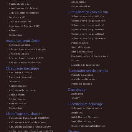
Accessoires
Purificateurs d'air
Programmation
Ventilateurs de plafond
Climatisation caves à vin
VMC Collectif et Tertiaire
Volume cave jusqu'à 15 m3
Bouches VMC
Volume cave jusqu'à 25 m3
Gaines et conduits
Volume cave jusqu'à 40 m3
Accessoires Réseau VMC
Volume cave jusqu'à 50 m3
Filtres
Volume cave jusqu'à 80 m3
Pièces SAV
Volume cave jusqu'à 100 m3
Aspiration centralisée
Portes isolées
Centrales Axelair
Humidificateur
Réseau & accessoires AXELAIR
Kits d'installation
Centrales ALDES
Conduits isolés et accessoires
Réseau & accessoires ALDES
Filtres
Réseau & accessoires S&P
Meubles de rangement
Chauffage électrique
Automatismes de portails
Radiateur à inertie
Portails à battants
Panneau rayonnant
Portails coulissants
Convecteur
Portes de garages
Accumulateur
Domotique
Radiateur dynamique
Delta Dore
Salle de bain
SOMFY
Sèche-mains
Electricité et éclairage
Programmation
Pièces SAV
Eclairage extérieur Norlys
Hager 1930
Chauffage eau chaude
Art Collection Mémoire
Radiateurs Eau chaude ZEHNDER
Art Collection Epure
Radiateurs Eau chaude ACOVA
Encastrement Art Collection
Radiateurs gammes "Stock" ACOVA
Piscine
Sèche-serviettes Eau chaude ACOVA