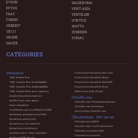
DYSON
VALDEROMA
EFYOS
VENT-AXIA
FAAC
VENTILAIR
FONDIS
VORTICE
GEBERIT
WATTS
GECO
ZEHNDER
GROHE
ZODIAC
HAGER
CATEGORIES
Ventilation
Fumisterie Emaillée Gris mat
VMC Double flux
Fumisterie Emaillée Blanc
VMC simple flux Autoréglable
Fumisterie Emaillée Noir brill.
VMC Simple flux Hygroréglable
Fumisterie Emaillée Brun
VMC simple flux avec capteurs
Diffuseurs d'air chaud
Double-flux décentralisée
Chauffe-eau
Double Flux sans gaine
Chauffe-eau Thermodynamique
Puits Canadien
Chauffe-eau Electrique
Ventilation par insufflation (VMI)
Accessoires Chauffe-eau
Extraction permanente (VMR)
Climatisation - PAC air/air
Extraction ponctuelle
Climatiseur mobile
Extracteurs sur conduits
Console sans unité extérieure
Extracteurs extérieurs
Climatiseur mono Split
Aération cave / vide-sanitaire
Climatiseur console
Deshumidificateurs