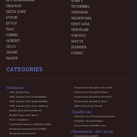
SOMFY
DELEAGE
TECHNIBEL
DELTA DORE
THERMOR
DYSON
VALDEROMA
EFYOS
VENT-AXIA
FAAC
VENTILAIR
FONDIS
VORTICE
GEBERIT
WATTS
GECO
ZEHNDER
GROHE
ZODIAC
HAGER
CATEGORIES
Ventilation
Fumisterie Emaillée Gris mat
VMC Double flux
Fumisterie Emaillée Blanc
VMC simple flux Autoréglable
Fumisterie Emaillée Noir brill.
VMC Simple flux Hygroréglable
Fumisterie Emaillée Brun
VMC simple flux avec capteurs
Diffuseurs d'air chaud
Double-flux décentralisée
Chauffe-eau
Double Flux sans gaine
Chauffe-eau Thermodynamique
Puits Canadien
Chauffe-eau Electrique
Ventilation par insufflation (VMI)
Accessoires Chauffe-eau
Extraction permanente (VMR)
Climatisation - PAC air/air
Extraction ponctuelle
Climatiseur mobile