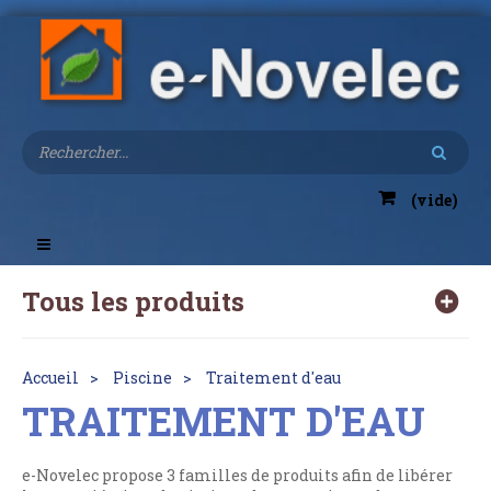
(vide)
Toggle
navigation
Tous les produits
Accueil
Piscine
Traitement d'eau
TRAITEMENT D'EAU
e-Novelec propose 3 familles de produits afin de libérer