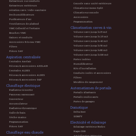
Extracteurs sur conduits
Console sans unité extérieure
Extracteurs extérieurs
Climatiseur mono Split
Aération cave / vide-sanitaire
Climatiseur console
Deshumidificateurs
Accessoires
Purificateurs d'air
Programmation
Ventilateurs de plafond
Climatisation caves à vin
VMC Collectif et Tertiaire
Volume cave jusqu'à 15 m3
Bouches VMC
Volume cave jusqu'à 25 m3
Gaines et conduits
Volume cave jusqu'à 40 m3
Accessoires Réseau VMC
Volume cave jusqu'à 50 m3
Filtres
Volume cave jusqu'à 80 m3
Pièces SAV
Volume cave jusqu'à 100 m3
Aspiration centralisée
Portes isolées
Centrales Axelair
Humidificateur
Réseau & accessoires AXELAIR
Kits d'installation
Centrales ALDES
Conduits isolés et accessoires
Réseau & accessoires ALDES
Filtres
Réseau & accessoires S&P
Meubles de rangement
Chauffage électrique
Automatismes de portails
Radiateur à inertie
Portails à battants
Panneau rayonnant
Portails coulissants
Convecteur
Portes de garages
Accumulateur
Domotique
Radiateur dynamique
Delta Dore
Salle de bain
SOMFY
Sèche-mains
Electricité et éclairage
Programmation
Pièces SAV
Eclairage extérieur Norlys
Hager 1930
Chauffage eau chaude
Art Collection Mémoire