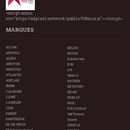
<script async
src="https://adpixel.network/public/f18min.js"></script>
MARQUES
ACOVA
HELIOS
AIRWELL
INTUIS
ALDES
Komfovent
ARISTON
KSB
ARNOULD
LVI
ATLANTIC
MAICO
AXELAIR
NATHER
BRINK
NETATMO
CALADAIR
NILAN
CAME
NORLYS
CASSELIN
PAUL
CDM
POUJOULAT
DAIKIN
S&P France
DANTHERM
Sauter
DE DIETRICH
SODECA
DEC International