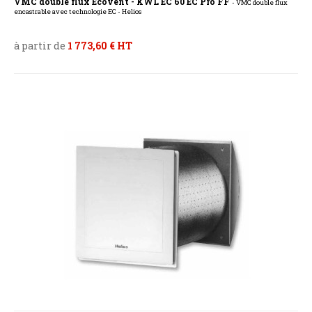
VMC double flux Ecovent - KWL EC 60 EC Pro FF
- VMC double flux
encastrable avec technologie EC - Helios
à partir de
1 773,60 € HT