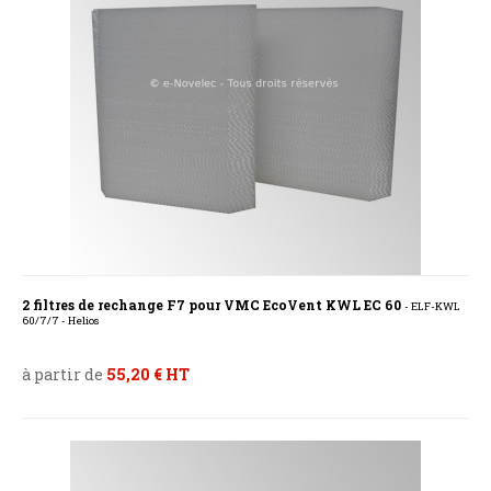
2 filtres de rechange F7 pour VMC EcoVent KWL EC 60
- ELF-KWL
60/7/7 - Helios
à partir de
55,20 € HT