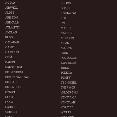
ACOVA
HELIOS
AIRWELL
INTUIS
ALDES
Komfovent
ARISTON
KSB
ARNOULD
LVI
ATLANTIC
MAICO
AXELAIR
NATHER
BRINK
NETATMO
CALADAIR
NILAN
CAME
NORLYS
CASSELIN
PAUL
CDM
POUJOULAT
DAIKIN
S&P France
DANTHERM
Sauter
DE DIETRICH
SODECA
DEC International
SOMFY
DELEAGE
TECHNIBEL
DELTA DORE
THERMOR
DYSON
VALDEROMA
EFYOS
VENT-AXIA
FAAC
VENTILAIR
FONDIS
VORTICE
GEBERIT
WATTS
GECO