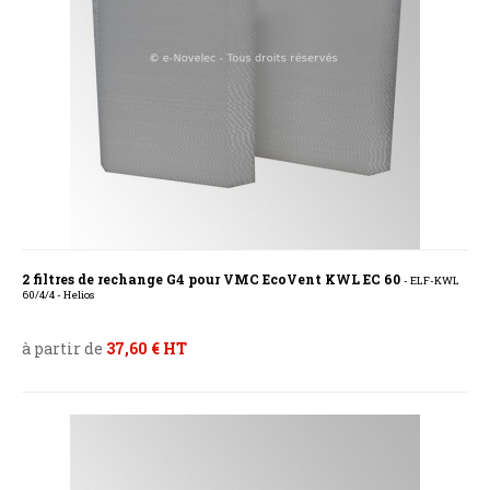
2 filtres de rechange G4 pour VMC EcoVent KWL EC 60
- ELF-KWL
60/4/4 - Helios
à partir de
37,60 € HT