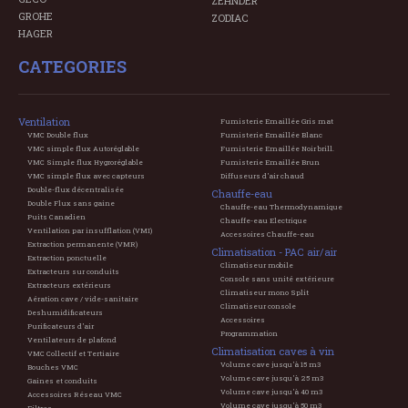
ZEHNDER
GROHE
ZODIAC
HAGER
CATEGORIES
Ventilation
Fumisterie Emaillée Gris mat
VMC Double flux
Fumisterie Emaillée Blanc
VMC simple flux Autoréglable
Fumisterie Emaillée Noir brill.
VMC Simple flux Hygroréglable
Fumisterie Emaillée Brun
VMC simple flux avec capteurs
Diffuseurs d'air chaud
Double-flux décentralisée
Chauffe-eau
Double Flux sans gaine
Chauffe-eau Thermodynamique
Puits Canadien
Chauffe-eau Electrique
Ventilation par insufflation (VMI)
Accessoires Chauffe-eau
Extraction permanente (VMR)
Climatisation - PAC air/air
Extraction ponctuelle
Climatiseur mobile
Extracteurs sur conduits
Console sans unité extérieure
Extracteurs extérieurs
Climatiseur mono Split
Aération cave / vide-sanitaire
Climatiseur console
Deshumidificateurs
Accessoires
Purificateurs d'air
Programmation
Ventilateurs de plafond
Climatisation caves à vin
VMC Collectif et Tertiaire
Volume cave jusqu'à 15 m3
Bouches VMC
Volume cave jusqu'à 25 m3
Gaines et conduits
Volume cave jusqu'à 40 m3
Accessoires Réseau VMC
Volume cave jusqu'à 50 m3