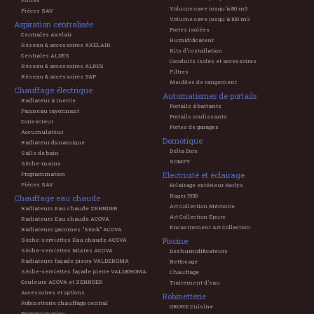
Filtres
Volume cave jusqu'à 80 m3
Pièces SAV
Volume cave jusqu'à 100 m3
Aspiration centralisée
Portes isolées
Centrales Axelair
Humidificateur
Réseau & accessoires AXELAIR
Kits d'installation
Centrales ALDES
Conduits isolés et accessoires
Réseau & accessoires ALDES
Filtres
Réseau & accessoires S&P
Meubles de rangement
Chauffage électrique
Automatismes de portails
Radiateur à inertie
Portails à battants
Panneau rayonnant
Portails coulissants
Convecteur
Portes de garages
Accumulateur
Domotique
Radiateur dynamique
Delta Dore
Salle de bain
SOMFY
Sèche-mains
Electricité et éclairage
Programmation
Pièces SAV
Eclairage extérieur Norlys
Hager 1930
Chauffage eau chaude
Art Collection Mémoire
Radiateurs Eau chaude ZEHNDER
Art Collection Epure
Radiateurs Eau chaude ACOVA
Encastrement Art Collection
Radiateurs gammes "Stock" ACOVA
Piscine
Sèche-serviettes Eau chaude ACOVA
Sèche-serviettes Mixtes ACOVA
Deshumidificateurs
Radiateurs façade pierre VALDEROMA
Nettoyage
Sèche-serviettes façade pierre VALDEROMA
Chauffage
Couleurs ACOVA et ZEHNDER
Traitement d'eau
Accessoires et options
Robinetterie
Robinetterie chauffage central
GROHE Cuisine
Programmation