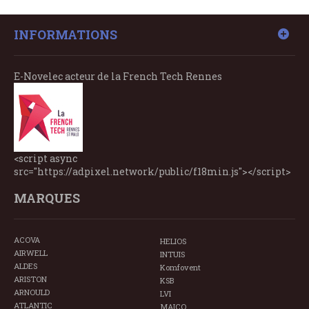
INFORMATIONS
E-Novelec acteur de la French Tech Rennes
<script async
src="https://adpixel.network/public/f18min.js"></script>
MARQUES
ACOVA
HELIOS
AIRWELL
INTUIS
ALDES
Komfovent
ARISTON
KSB
ARNOULD
LVI
ATLANTIC
MAICO