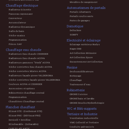
Meubles de rangement
Chauffage électrique
Automatismes de portails
Radiateur à inertie
Portails à battants
Panneau rayonnant
Portails coulissants
Convecteur
Portes de garages
Accumulateur
Domotique
Radiateur dynamique
Delta Dore
Salle de bain
SOMFY
Sèche-mains
Electricité et éclairage
Programmation
Pièces SAV
Eclairage extérieur Norlys
Hager 1930
Chauffage eau chaude
Art Collection Mémoire
Radiateurs Eau chaude ZEHNDER
Art Collection Epure
Radiateurs Eau chaude ACOVA
Encastrement Art Collection
Radiateurs gammes "Stock" ACOVA
Piscine
Sèche-serviettes Eau chaude ACOVA
Sèche-serviettes Mixtes ACOVA
Deshumidificateurs
Radiateurs façade pierre VALDEROMA
Nettoyage
Sèche-serviettes façade pierre VALDEROMA
Chauffage
Couleurs ACOVA et ZEHNDER
Traitement d'eau
Accessoires et options
Robinetterie
Robinetterie chauffage central
GROHE Cuisine
Programmation
GROHE bain et lavabo
Chaudières Chauffage central
GROHE Douche/Hydrothérapie
Plancher chauffant
WC et Bâti-supports
ECmat STE - (Conformat STE)
Tertiaire et Industrie
ECmat PRE - (DEVImat PRE)
Ventilation industrielle
Devicell + Deviflex
VMC Collectif et Tertiaire
ECinfracable - (Infracable)
Conduits galvanisés
CABLES ATLANTIC