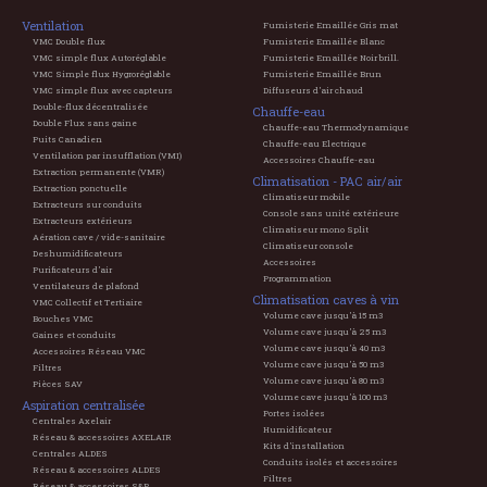
Ventilation
Fumisterie Emaillée Gris mat
VMC Double flux
Fumisterie Emaillée Blanc
VMC simple flux Autoréglable
Fumisterie Emaillée Noir brill.
VMC Simple flux Hygroréglable
Fumisterie Emaillée Brun
VMC simple flux avec capteurs
Diffuseurs d'air chaud
Double-flux décentralisée
Chauffe-eau
Double Flux sans gaine
Chauffe-eau Thermodynamique
Puits Canadien
Chauffe-eau Electrique
Ventilation par insufflation (VMI)
Accessoires Chauffe-eau
Extraction permanente (VMR)
Climatisation - PAC air/air
Extraction ponctuelle
Climatiseur mobile
Extracteurs sur conduits
Console sans unité extérieure
Extracteurs extérieurs
Climatiseur mono Split
Aération cave / vide-sanitaire
Climatiseur console
Deshumidificateurs
Accessoires
Purificateurs d'air
Programmation
Ventilateurs de plafond
Climatisation caves à vin
VMC Collectif et Tertiaire
Volume cave jusqu'à 15 m3
Bouches VMC
Volume cave jusqu'à 25 m3
Gaines et conduits
Volume cave jusqu'à 40 m3
Accessoires Réseau VMC
Volume cave jusqu'à 50 m3
Filtres
Volume cave jusqu'à 80 m3
Pièces SAV
Volume cave jusqu'à 100 m3
Aspiration centralisée
Portes isolées
Centrales Axelair
Humidificateur
Réseau & accessoires AXELAIR
Kits d'installation
Centrales ALDES
Conduits isolés et accessoires
Réseau & accessoires ALDES
Filtres
Réseau & accessoires S&P