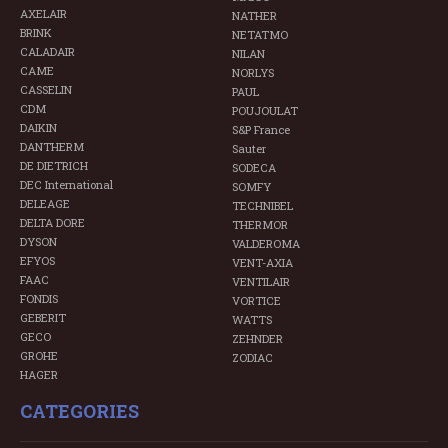
AXELAIR
NATHER
BRINK
NETATMO
CALADAIR
NILAN
CAME
NORLYS
CASSELIN
PAUL
CDM
POUJOULAT
DAIKIN
S&P France
DANTHERM
Sauter
DE DIETRICH
SODECA
DEC International
SOMFY
DELEAGE
TECHNIBEL
DELTA DORE
THERMOR
DYSON
VALDEROMA
EFYOS
VENT-AXIA
FAAC
VENTILAIR
FONDIS
VORTICE
GEBERIT
WATTS
GECO
ZEHNDER
GROHE
ZODIAC
HAGER
CATEGORIES