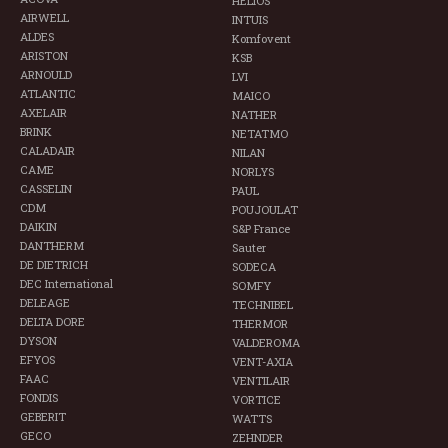
HELIOS
AIRWELL
INTUIS
ALDES
Komfovent
ARISTON
KSB
ARNOULD
LVI
ATLANTIC
MAICO
AXELAIR
NATHER
BRINK
NETATMO
CALADAIR
NILAN
CAME
NORLYS
CASSELIN
PAUL
CDM
POUJOULAT
DAIKIN
S&P France
DANTHERM
Sauter
DE DIETRICH
SODECA
DEC International
SOMFY
DELEAGE
TECHNIBEL
DELTA DORE
THERMOR
DYSON
VALDEROMA
EFYOS
VENT-AXIA
FAAC
VENTILAIR
FONDIS
VORTICE
GEBERIT
WATTS
GECO
ZEHNDER