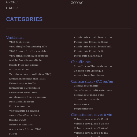
GROHE
ZODIAC
HAGER
CATEGORIES
Ventilation
Fumisterie Emaillée Gris mat
VMC Double flux
Fumisterie Emaillée Blanc
VMC simple flux Autoréglable
Fumisterie Emaillée Noir brill.
VMC Simple flux Hygroréglable
Fumisterie Emaillée Brun
VMC simple flux avec capteurs
Diffuseurs d'air chaud
Double-flux décentralisée
Chauffe-eau
Double Flux sans gaine
Chauffe-eau Thermodynamique
Puits Canadien
Chauffe-eau Electrique
Ventilation par insufflation (VMI)
Accessoires Chauffe-eau
Extraction permanente (VMR)
Climatisation - PAC air/air
Extraction ponctuelle
Climatiseur mobile
Extracteurs sur conduits
Console sans unité extérieure
Extracteurs extérieurs
Climatiseur mono Split
Aération cave / vide-sanitaire
Climatiseur console
Deshumidificateurs
Accessoires
Purificateurs d'air
Programmation
Ventilateurs de plafond
Climatisation caves à vin
VMC Collectif et Tertiaire
Volume cave jusqu'à 15 m3
Bouches VMC
Volume cave jusqu'à 25 m3
Gaines et conduits
Volume cave jusqu'à 40 m3
Accessoires Réseau VMC
Volume cave jusqu'à 50 m3
Filtres