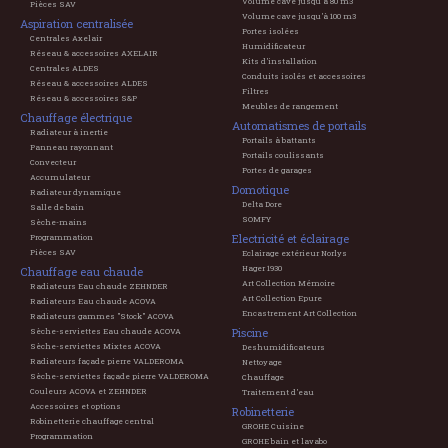
Volume cave jusqu'à 80 m3
Pièces SAV
Volume cave jusqu'à 100 m3
Aspiration centralisée
Portes isolées
Centrales Axelair
Humidificateur
Réseau & accessoires AXELAIR
Kits d'installation
Centrales ALDES
Conduits isolés et accessoires
Réseau & accessoires ALDES
Filtres
Réseau & accessoires S&P
Meubles de rangement
Chauffage électrique
Automatismes de portails
Radiateur à inertie
Portails à battants
Panneau rayonnant
Portails coulissants
Convecteur
Portes de garages
Accumulateur
Domotique
Radiateur dynamique
Delta Dore
Salle de bain
SOMFY
Sèche-mains
Electricité et éclairage
Programmation
Pièces SAV
Eclairage extérieur Norlys
Hager 1930
Chauffage eau chaude
Art Collection Mémoire
Radiateurs Eau chaude ZEHNDER
Art Collection Epure
Radiateurs Eau chaude ACOVA
Encastrement Art Collection
Radiateurs gammes "Stock" ACOVA
Piscine
Sèche-serviettes Eau chaude ACOVA
Sèche-serviettes Mixtes ACOVA
Deshumidificateurs
Radiateurs façade pierre VALDEROMA
Nettoyage
Sèche-serviettes façade pierre VALDEROMA
Chauffage
Couleurs ACOVA et ZEHNDER
Traitement d'eau
Accessoires et options
Robinetterie
Robinetterie chauffage central
GROHE Cuisine
Programmation
GROHE bain et lavabo