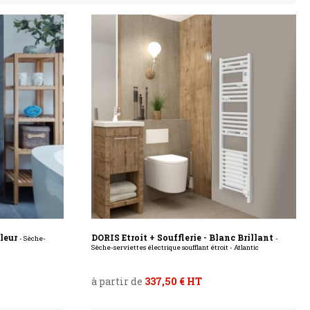
uleur
DORIS Etroit + Soufflerie - Blanc Brillant
- Sèche-
-
Sèche-serviettes électrique soufflant étroit - Atlantic
à partir de
337,50 € HT