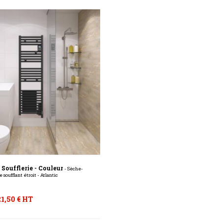
 Soufflerie - Couleur
- Sèche-
 soufflant étroit - Atlantic
1,50 € HT