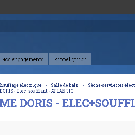
Nos engagements
Rappel gratuit
hauffage électrique
Salle de bain
Sèche-serviettes élect
ORIS - Elec+soufflant - ATLANTIC
E DORIS - ELEC+SOUFF