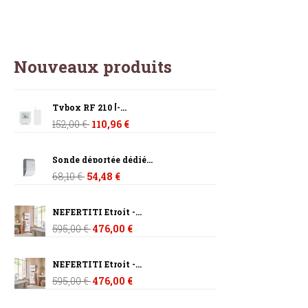
Nouveaux produits
Tybox RF 210 [-...
152,00 €
110,96 €
Sonde déportée dédié...
68,10 €
54,48 €
NEFERTITI Etroit -...
595,00 €
476,00 €
NEFERTITI Etroit -...
595,00 €
476,00 €