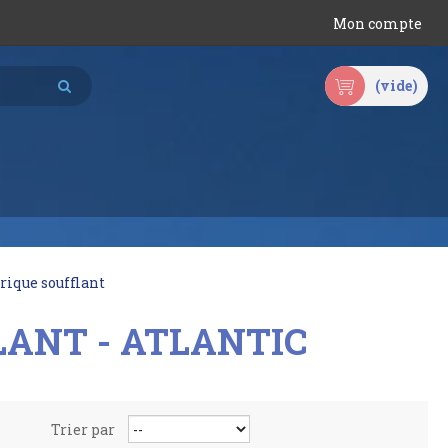
Mon compte
(vide)
rique soufflant
LANT - ATLANTIC
Trier par