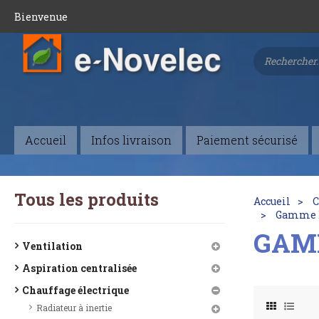
Bienvenue
Accueil
Infos livraison
Paiement sécurisé
Tous les produits
Accueil
C
Gamme D
GAMM
Ventilation
Aspiration centralisée
Chauffage électrique
Radiateur à inertie