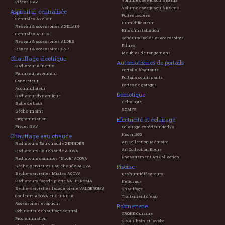
Volume cave jusqu'à 80 m3
Pièces SAV
Volume cave jusqu'à 100 m3
Aspiration centralisée
Portes isolées
Centrales Axelair
Humidificateur
Réseau & accessoires AXELAIR
Kits d'installation
Centrales ALDES
Conduits isolés et accessoires
Réseau & accessoires ALDES
Filtres
Réseau & accessoires S&P
Meubles de rangement
Chauffage électrique
Automatismes de portails
Radiateur à inertie
Portails à battants
Panneau rayonnant
Portails coulissants
Convecteur
Portes de garages
Accumulateur
Domotique
Radiateur dynamique
Delta Dore
Salle de bain
SOMFY
Sèche-mains
Electricité et éclairage
Programmation
Pièces SAV
Eclairage extérieur Norlys
Hager 1930
Chauffage eau chaude
Art Collection Mémoire
Radiateurs Eau chaude ZEHNDER
Art Collection Epure
Radiateurs Eau chaude ACOVA
Encastrement Art Collection
Radiateurs gammes "Stock" ACOVA
Piscine
Sèche-serviettes Eau chaude ACOVA
Sèche-serviettes Mixtes ACOVA
Deshumidificateurs
Radiateurs façade pierre VALDEROMA
Nettoyage
Sèche-serviettes façade pierre VALDEROMA
Chauffage
Couleurs ACOVA et ZEHNDER
Traitement d'eau
Accessoires et options
Robinetterie
Robinetterie chauffage central
GROHE Cuisine
Programmation
GROHE bain et lavabo