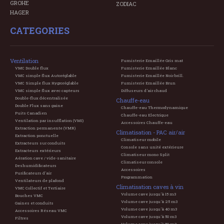
GROHE
ZODIAC
HAGER
CATEGORIES
Ventilation
Fumisterie Emaillée Gris mat
VMC Double flux
Fumisterie Emaillée Blanc
VMC simple flux Autoréglable
Fumisterie Emaillée Noir brill.
VMC Simple flux Hygroréglable
Fumisterie Emaillée Brun
VMC simple flux avec capteurs
Diffuseurs d'air chaud
Double-flux décentralisée
Chauffe-eau
Double Flux sans gaine
Chauffe-eau Thermodynamique
Puits Canadien
Chauffe-eau Electrique
Ventilation par insufflation (VMI)
Accessoires Chauffe-eau
Extraction permanente (VMR)
Climatisation - PAC air/air
Extraction ponctuelle
Climatiseur mobile
Extracteurs sur conduits
Console sans unité extérieure
Extracteurs extérieurs
Climatiseur mono Split
Aération cave / vide-sanitaire
Climatiseur console
Deshumidificateurs
Accessoires
Purificateurs d'air
Programmation
Ventilateurs de plafond
Climatisation caves à vin
VMC Collectif et Tertiaire
Volume cave jusqu'à 15 m3
Bouches VMC
Volume cave jusqu'à 25 m3
Gaines et conduits
Volume cave jusqu'à 40 m3
Accessoires Réseau VMC
Volume cave jusqu'à 50 m3
Filtres