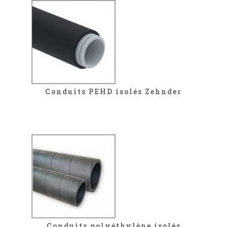
Conduits PEHD isolés Zehnder
Conduits polyéthylène isolés