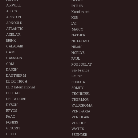
AIRWELL
INTUIS
ALDES
Komfovent
ARISTON
KSB
ARNOULD
LVI
ATLANTIC
MAICO
AXELAIR
NATHER
BRINK
NETATMO
CALADAIR
NILAN
CAME
NORLYS
CASSELIN
PAUL
CDM
POUJOULAT
DAIKIN
S&P France
DANTHERM
Sauter
DE DIETRICH
SODECA
DEC International
SOMFY
DELEAGE
TECHNIBEL
DELTA DORE
THERMOR
DYSON
VALDEROMA
EFYOS
VENT-AXIA
FAAC
VENTILAIR
FONDIS
VORTICE
GEBERIT
WATTS
GECO
ZEHNDER