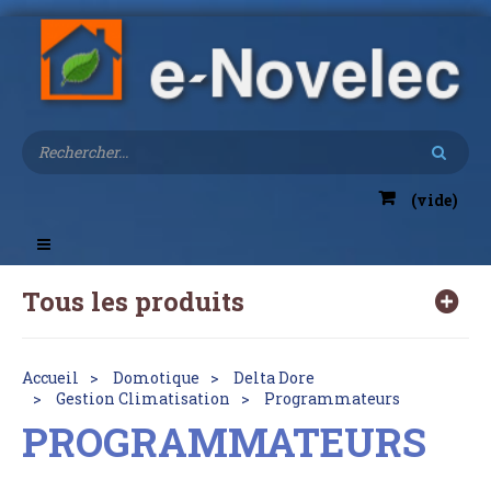
(vide)
Toggle
navigation
Tous les produits
Accueil
Domotique
Delta Dore
Gestion Climatisation
Programmateurs
PROGRAMMATEURS