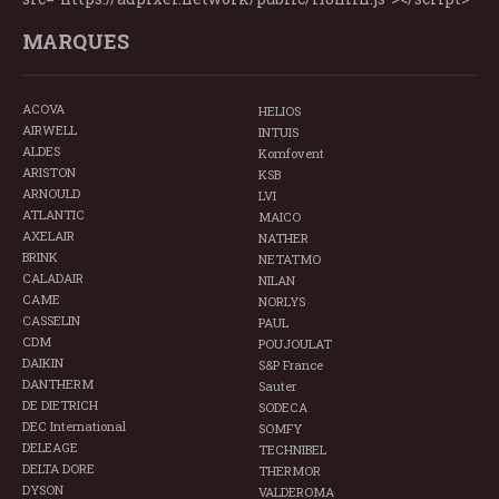
MARQUES
ACOVA
HELIOS
AIRWELL
INTUIS
ALDES
Komfovent
ARISTON
KSB
ARNOULD
LVI
ATLANTIC
MAICO
AXELAIR
NATHER
BRINK
NETATMO
CALADAIR
NILAN
CAME
NORLYS
CASSELIN
PAUL
CDM
POUJOULAT
DAIKIN
S&P France
DANTHERM
Sauter
DE DIETRICH
SODECA
DEC International
SOMFY
DELEAGE
TECHNIBEL
DELTA DORE
THERMOR
DYSON
VALDEROMA