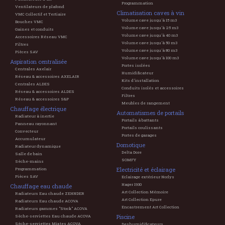
Programmation
Ventilateurs de plafond
Climatisation caves à vin
VMC Collectif et Tertiaire
Volume cave jusqu'à 15 m3
Bouches VMC
Volume cave jusqu'à 25 m3
Gaines et conduits
Volume cave jusqu'à 40 m3
Accessoires Réseau VMC
Volume cave jusqu'à 50 m3
Filtres
Volume cave jusqu'à 80 m3
Pièces SAV
Volume cave jusqu'à 100 m3
Aspiration centralisée
Portes isolées
Centrales Axelair
Humidificateur
Réseau & accessoires AXELAIR
Kits d'installation
Centrales ALDES
Conduits isolés et accessoires
Réseau & accessoires ALDES
Filtres
Réseau & accessoires S&P
Meubles de rangement
Chauffage électrique
Automatismes de portails
Radiateur à inertie
Portails à battants
Panneau rayonnant
Portails coulissants
Convecteur
Portes de garages
Accumulateur
Domotique
Radiateur dynamique
Delta Dore
Salle de bain
SOMFY
Sèche-mains
Electricité et éclairage
Programmation
Pièces SAV
Eclairage extérieur Norlys
Hager 1930
Chauffage eau chaude
Art Collection Mémoire
Radiateurs Eau chaude ZEHNDER
Art Collection Epure
Radiateurs Eau chaude ACOVA
Encastrement Art Collection
Radiateurs gammes "Stock" ACOVA
Piscine
Sèche-serviettes Eau chaude ACOVA
Sèche-serviettes Mixtes ACOVA
Deshumidificateurs