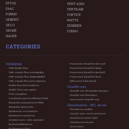
EFYOS
VENT-AXIA
FAAC
VENTILAIR
FONDIS
VORTICE
GEBERIT
WATTS
GECO
ZEHNDER
GROHE
ZODIAC
HAGER
CATEGORIES
Ventilation
Fumisterie Emaillée Gris mat
VMC Double flux
Fumisterie Emaillée Blanc
VMC simple flux Autoréglable
Fumisterie Emaillée Noir brill.
VMC Simple flux Hygroréglable
Fumisterie Emaillée Brun
VMC simple flux avec capteurs
Diffuseurs d'air chaud
Double-flux décentralisée
Chauffe-eau
Double Flux sans gaine
Chauffe-eau Thermodynamique
Puits Canadien
Chauffe-eau Electrique
Ventilation par insufflation (VMI)
Accessoires Chauffe-eau
Extraction permanente (VMR)
Climatisation - PAC air/air
Extraction ponctuelle
Climatiseur mobile
Extracteurs sur conduits
Console sans unité extérieure
Extracteurs extérieurs
Climatiseur mono Split
Aération cave / vide-sanitaire
Climatiseur console
Deshumidificateurs
Accessoires
Purificateurs d'air