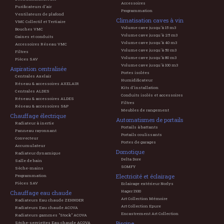
Accessoires
Purificateurs d'air
Programmation
Ventilateurs de plafond
Climatisation caves à vin
VMC Collectif et Tertiaire
Volume cave jusqu'à 15 m3
Bouches VMC
Volume cave jusqu'à 25 m3
Gaines et conduits
Volume cave jusqu'à 40 m3
Accessoires Réseau VMC
Volume cave jusqu'à 50 m3
Filtres
Volume cave jusqu'à 80 m3
Pièces SAV
Volume cave jusqu'à 100 m3
Aspiration centralisée
Portes isolées
Centrales Axelair
Humidificateur
Réseau & accessoires AXELAIR
Kits d'installation
Centrales ALDES
Conduits isolés et accessoires
Réseau & accessoires ALDES
Filtres
Réseau & accessoires S&P
Meubles de rangement
Chauffage électrique
Automatismes de portails
Radiateur à inertie
Portails à battants
Panneau rayonnant
Portails coulissants
Convecteur
Portes de garages
Accumulateur
Domotique
Radiateur dynamique
Delta Dore
Salle de bain
SOMFY
Sèche-mains
Electricité et éclairage
Programmation
Pièces SAV
Eclairage extérieur Norlys
Hager 1930
Chauffage eau chaude
Art Collection Mémoire
Radiateurs Eau chaude ZEHNDER
Art Collection Epure
Radiateurs Eau chaude ACOVA
Encastrement Art Collection
Radiateurs gammes "Stock" ACOVA
Piscine
Sèche-serviettes Eau chaude ACOVA