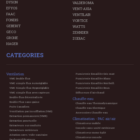
DYSON
VALDEROMA
EFYOS
VENT-AXIA
FAAC
VENTILAIR
FONDIS
VORTICE
GEBERIT
WATTS
GECO
ZEHNDER
GROHE
ZODIAC
HAGER
CATEGORIES
Ventilation
Fumisterie Emaillée Gris mat
VMC Double flux
Fumisterie Emaillée Blanc
VMC simple flux Autoréglable
Fumisterie Emaillée Noir brill.
VMC Simple flux Hygroréglable
Fumisterie Emaillée Brun
VMC simple flux avec capteurs
Diffuseurs d'air chaud
Double-flux décentralisée
Chauffe-eau
Double Flux sans gaine
Chauffe-eau Thermodynamique
Puits Canadien
Chauffe-eau Electrique
Ventilation par insufflation (VMI)
Accessoires Chauffe-eau
Extraction permanente (VMR)
Climatisation - PAC air/air
Extraction ponctuelle
Climatiseur mobile
Extracteurs sur conduits
Console sans unité extérieure
Extracteurs extérieurs
Climatiseur mono Split
Aération cave / vide-sanitaire
Climatiseur console
Deshumidificateurs