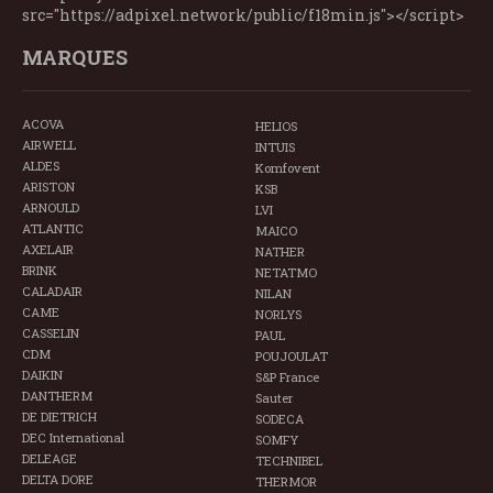
src="https://adpixel.network/public/f18min.js"></script>
MARQUES
ACOVA
HELIOS
AIRWELL
INTUIS
ALDES
Komfovent
ARISTON
KSB
ARNOULD
LVI
ATLANTIC
MAICO
AXELAIR
NATHER
BRINK
NETATMO
CALADAIR
NILAN
CAME
NORLYS
CASSELIN
PAUL
CDM
POUJOULAT
DAIKIN
S&P France
DANTHERM
Sauter
DE DIETRICH
SODECA
DEC International
SOMFY
DELEAGE
TECHNIBEL
DELTA DORE
THERMOR