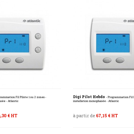
Digi Pilot Hebdo
grammation Fil Pilote 1 ou 2 zones -
- Programmation Fil P
sée - Atlantic
installation monophasée - Atlantic
,30 € HT
à partir de
67,15 € HT