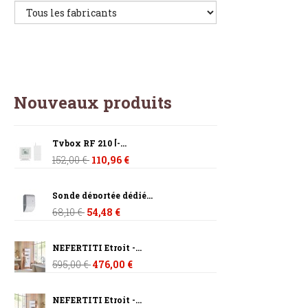
Nouveaux produits
Tybox RF 210 [-...
152,00 €
110,96 €
Sonde déportée dédié...
68,10 €
54,48 €
NEFERTITI Etroit -...
595,00 €
476,00 €
NEFERTITI Etroit -...