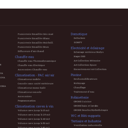
Domotique
Fumisterie Emaillée Gris mat
Delta Dore
Fumisterie Emaillée Blanc
SOMFY
Fumisterie Emaillée Noir brill.
Fumisterie Emaillée Brun
Electricité et éclairage
Diffuseurs d'air chaud
Eclairage extérieur Norlys
Chauffe-eau
Hager 1930
Art Collection Mémoire
Chauffe-eau Thermodynamique
ER
Art Collection Epure
Chauffe-eau Electrique
Encastrement Art Collection
Accessoires Chauffe-eau
OVA
Piscine
Climatisation - PAC air/air
COVA
Deshumidificateurs
Climatiseur mobile
Nettoyage
Console sans unité extérieure
EROMA
Chauffage
Climatiseur mono Split
Traitement d'eau
Climatiseur console
Accessoires
Robinetterie
Programmation
GROHE Cuisine
Climatisation caves à vin
GROHE bain et lavabo
GROHE Douche/Hydrothérapie
Volume cave jusqu'à 15 m3
Volume cave jusqu'à 25 m3
WC et Bâti-supports
Volume cave jusqu'à 40 m3
Tertiaire et Industrie
Volume cave jusqu'à 50 m3
Ventilation industrielle
Volume cave jusqu'à 80 m3