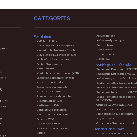
CATEGORIES
Ventilation
Accumulateur
S
Radiateur dynamique
VMC Double flux
Salle de bain
VMC simple flux Autoréglable
vent
Sèche-mains
VMC Simple flux Hygroréglable
Programmation
VMC simple flux avec capteurs
Pièces SAV
Double-flux décentralisée
Double Flux sans gaine
Chauffage eau chaude
O
Puits Canadien
Radiateurs Eau chaude ZEHND
ER
Ventilation par insufflation (VMI)
Radiateurs Eau chaude ACOVA
TMO
Extraction permanente (VMR)
Radiateurs gammes "Stock" AC
Extraction ponctuelle
Sèche-serviettes Eau chaude A
Extracteurs sur conduits
Sèche-serviettes Mixtes ACOVA
S
Extracteurs extérieurs
Radiateurs façade pierre VALD
Aération cave / vide-sanitaire
Sèche-serviettes façade pierre
VALDEROMA
ULAT
Deshumidificateurs
Couleurs ACOVA et ZEHNDER
Purificateurs d'air
ance
Accessoires et options
Ventilateurs de plafond
Robinetterie chauffage central
VMC Collectif et Tertiaire
A
Programmation
Bouches VMC
Chaudières Chauffage central
Y
Gaines et conduits
Accessoires Réseau VMC
Plancher chauffant
IBEL
Filtres
ECmat STE - (Conformat STE)
MOR