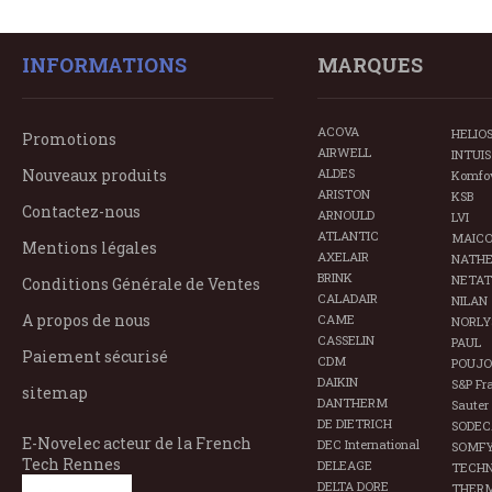
INFORMATIONS
MARQUES
ACOVA
HELIO
Promotions
AIRWELL
INTUIS
Nouveaux produits
ALDES
Komfo
ARISTON
KSB
Contactez-nous
ARNOULD
LVI
ATLANTIC
MAIC
Mentions légales
AXELAIR
NATH
BRINK
NETA
Conditions Générale de Ventes
CALADAIR
NILAN
A propos de nous
CAME
NORLY
CASSELIN
PAUL
Paiement sécurisé
CDM
POUJO
DAIKIN
S&P Fr
sitemap
DANTHERM
Sauter
DE DIETRICH
SODEC
E-Novelec acteur de la French
DEC International
SOMF
Tech Rennes
DELEAGE
TECHN
DELTA DORE
THER