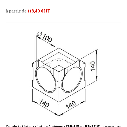
à partir de
118,40 € HT
Coude intérieur - lot de 2 pièces - (RP-IW et RP-SIW)
- Conduits VMC