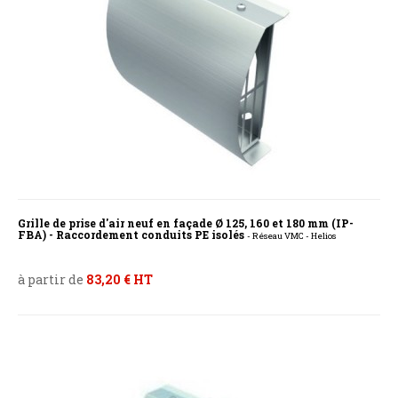
Grille de prise d'air neuf en façade Ø 125, 160 et 180 mm (IP-
FBA) - Raccordement conduits PE isolés
- Réseau VMC - Helios
à partir de
83,20 € HT