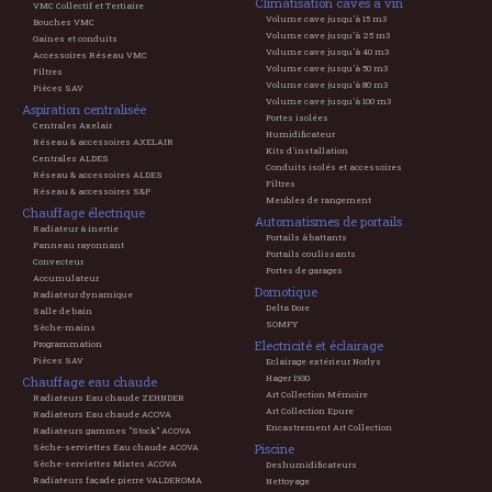
Climatisation caves à vin
VMC Collectif et Tertiaire
Volume cave jusqu'à 15 m3
Bouches VMC
Volume cave jusqu'à 25 m3
Gaines et conduits
Volume cave jusqu'à 40 m3
Accessoires Réseau VMC
Volume cave jusqu'à 50 m3
Filtres
Volume cave jusqu'à 80 m3
Pièces SAV
Volume cave jusqu'à 100 m3
Aspiration centralisée
Portes isolées
Centrales Axelair
Humidificateur
Réseau & accessoires AXELAIR
Kits d'installation
Centrales ALDES
Conduits isolés et accessoires
Réseau & accessoires ALDES
Filtres
Réseau & accessoires S&P
Meubles de rangement
Chauffage électrique
Automatismes de portails
Radiateur à inertie
Portails à battants
Panneau rayonnant
Portails coulissants
Convecteur
Portes de garages
Accumulateur
Domotique
Radiateur dynamique
Delta Dore
Salle de bain
SOMFY
Sèche-mains
Electricité et éclairage
Programmation
Pièces SAV
Eclairage extérieur Norlys
Hager 1930
Chauffage eau chaude
Art Collection Mémoire
Radiateurs Eau chaude ZEHNDER
Art Collection Epure
Radiateurs Eau chaude ACOVA
Encastrement Art Collection
Radiateurs gammes "Stock" ACOVA
Piscine
Sèche-serviettes Eau chaude ACOVA
Sèche-serviettes Mixtes ACOVA
Deshumidificateurs
Radiateurs façade pierre VALDEROMA
Nettoyage