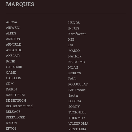
MARQUES
ACOVA
HELIOS
AIRWELL
INTUIS
ALDES
Komfovent
ARISTON
KSB
ARNOULD
LVI
ATLANTIC
MAICO
AXELAIR
NATHER
BRINK
NETATMO
CALADAIR
NILAN
CAME
NORLYS
CASSELIN
PAUL
CDM
POUJOULAT
DAIKIN
S&P France
DANTHERM
Sauter
DE DIETRICH
SODECA
DEC International
SOMFY
DELEAGE
TECHNIBEL
DELTA DORE
THERMOR
DYSON
VALDEROMA
EFYOS
VENT-AXIA