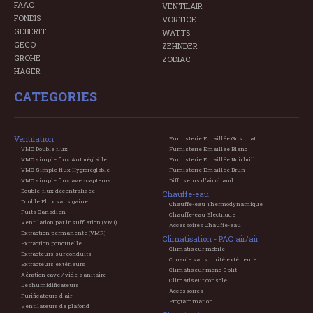
FAAC
VENTILAIR
FONDIS
VORTICE
GEBERIT
WATTS
GECO
ZEHNDER
GROHE
ZODIAC
HAGER
CATEGORIES
Ventilation
Fumisterie Emaillée Gris mat
VMC Double flux
Fumisterie Emaillée Blanc
VMC simple flux Autoréglable
Fumisterie Emaillée Noir brill.
VMC Simple flux Hygroréglable
Fumisterie Emaillée Brun
VMC simple flux avec capteurs
Diffuseurs d'air chaud
Double-flux décentralisée
Chauffe-eau
Double Flux sans gaine
Chauffe-eau Thermodynamique
Puits Canadien
Chauffe-eau Electrique
Ventilation par insufflation (VMI)
Accessoires Chauffe-eau
Extraction permanente (VMR)
Climatisation - PAC air/air
Extraction ponctuelle
Climatiseur mobile
Extracteurs sur conduits
Console sans unité extérieure
Extracteurs extérieurs
Climatiseur mono Split
Aération cave / vide-sanitaire
Climatiseur console
Deshumidificateurs
Accessoires
Purificateurs d'air
Programmation
Ventilateurs de plafond