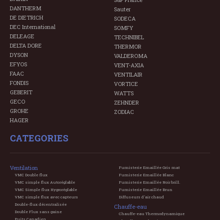
DANTHERM
Sauter
DE DIETRICH
SODECA
DEC International
SOMFY
DELEAGE
TECHNIBEL
DELTA DORE
THERMOR
DYSON
VALDEROMA
EFYOS
VENT-AXIA
FAAC
VENTILAIR
FONDIS
VORTICE
GEBERIT
WATTS
GECO
ZEHNDER
GROHE
ZODIAC
HAGER
CATEGORIES
Ventilation
Fumisterie Emaillée Gris mat
VMC Double flux
Fumisterie Emaillée Blanc
VMC simple flux Autoréglable
Fumisterie Emaillée Noir brill.
VMC Simple flux Hygroréglable
Fumisterie Emaillée Brun
VMC simple flux avec capteurs
Diffuseurs d'air chaud
Double-flux décentralisée
Chauffe-eau
Double Flux sans gaine
Chauffe-eau Thermodynamique
Puits Canadien