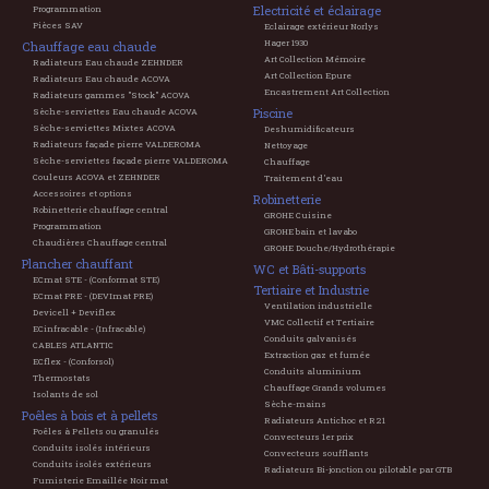
Electricité et éclairage
Programmation
Pièces SAV
Eclairage extérieur Norlys
Hager 1930
Chauffage eau chaude
Art Collection Mémoire
Radiateurs Eau chaude ZEHNDER
Art Collection Epure
Radiateurs Eau chaude ACOVA
Encastrement Art Collection
Radiateurs gammes "Stock" ACOVA
Piscine
Sèche-serviettes Eau chaude ACOVA
Sèche-serviettes Mixtes ACOVA
Deshumidificateurs
Radiateurs façade pierre VALDEROMA
Nettoyage
Sèche-serviettes façade pierre VALDEROMA
Chauffage
Couleurs ACOVA et ZEHNDER
Traitement d'eau
Accessoires et options
Robinetterie
Robinetterie chauffage central
GROHE Cuisine
Programmation
GROHE bain et lavabo
Chaudières Chauffage central
GROHE Douche/Hydrothérapie
Plancher chauffant
WC et Bâti-supports
ECmat STE - (Conformat STE)
Tertiaire et Industrie
ECmat PRE - (DEVImat PRE)
Ventilation industrielle
Devicell + Deviflex
VMC Collectif et Tertiaire
ECinfracable - (Infracable)
Conduits galvanisés
CABLES ATLANTIC
Extraction gaz et fumée
ECflex - (Conforsol)
Conduits aluminium
Thermostats
Chauffage Grands volumes
Isolants de sol
Sèche-mains
Poêles à bois et à pellets
Radiateurs Antichoc et R21
Poêles à Pellets ou granulés
Convecteurs 1er prix
Conduits isolés intérieurs
Convecteurs soufflants
Conduits isolés extérieurs
Radiateurs Bi-jonction ou pilotable par GTB
Fumisterie Emaillée Noir mat