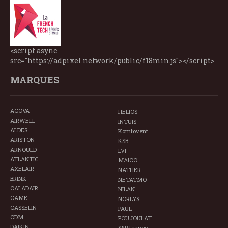
<script async
src="https://adpixel.network/public/f18min.js"></script>
MARQUES
ACOVA
HELIOS
AIRWELL
INTUIS
ALDES
Komfovent
ARISTON
KSB
ARNOULD
LVI
ATLANTIC
MAICO
AXELAIR
NATHER
BRINK
NETATMO
CALADAIR
NILAN
CAME
NORLYS
CASSELIN
PAUL
CDM
POUJOULAT
DAIKIN
S&P France