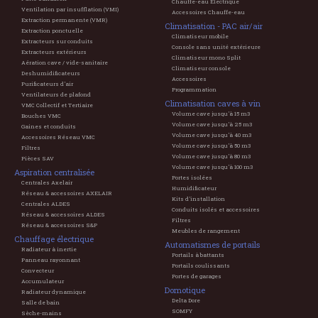
Chauffe-eau Electrique
Ventilation par insufflation (VMI)
Accessoires Chauffe-eau
Extraction permanente (VMR)
Climatisation - PAC air/air
Extraction ponctuelle
Climatiseur mobile
Extracteurs sur conduits
Console sans unité extérieure
Extracteurs extérieurs
Climatiseur mono Split
Aération cave / vide-sanitaire
Climatiseur console
Deshumidificateurs
Accessoires
Purificateurs d'air
Programmation
Ventilateurs de plafond
Climatisation caves à vin
VMC Collectif et Tertiaire
Volume cave jusqu'à 15 m3
Bouches VMC
Volume cave jusqu'à 25 m3
Gaines et conduits
Volume cave jusqu'à 40 m3
Accessoires Réseau VMC
Volume cave jusqu'à 50 m3
Filtres
Volume cave jusqu'à 80 m3
Pièces SAV
Volume cave jusqu'à 100 m3
Aspiration centralisée
Portes isolées
Centrales Axelair
Humidificateur
Réseau & accessoires AXELAIR
Kits d'installation
Centrales ALDES
Conduits isolés et accessoires
Réseau & accessoires ALDES
Filtres
Réseau & accessoires S&P
Meubles de rangement
Chauffage électrique
Automatismes de portails
Radiateur à inertie
Portails à battants
Panneau rayonnant
Portails coulissants
Convecteur
Portes de garages
Accumulateur
Domotique
Radiateur dynamique
Delta Dore
Salle de bain
SOMFY
Sèche-mains