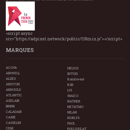
<script async
src="https://adpixel.network/public/f18min.js"></script>
MARQUES
ACOVA
HELIOS
AIRWELL
INTUIS
ALDES
Komfovent
ARISTON
KSB
ARNOULD
LVI
ATLANTIC
MAICO
AXELAIR
NATHER
BRINK
NETATMO
CALADAIR
NILAN
CAME
NORLYS
CASSELIN
PAUL
CDM
POUJOULAT