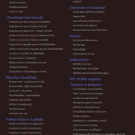
SOMFY
Sèche-mains
Electricité et éclairage
Programmation
Pièces SAV
Eclairage extérieur Norlys
Hager 1930
Chauffage eau chaude
Art Collection Mémoire
Radiateurs Eau chaude ZEHNDER
Art Collection Epure
Radiateurs Eau chaude ACOVA
Encastrement Art Collection
Radiateurs gammes "Stock" ACOVA
Piscine
Sèche-serviettes Eau chaude ACOVA
Sèche-serviettes Mixtes ACOVA
Deshumidificateurs
Radiateurs façade pierre VALDEROMA
Nettoyage
Sèche-serviettes façade pierre VALDEROMA
Chauffage
Couleurs ACOVA et ZEHNDER
Traitement d'eau
Accessoires et options
Robinetterie
Robinetterie chauffage central
GROHE Cuisine
Programmation
GROHE bain et lavabo
Chaudières Chauffage central
GROHE Douche/Hydrothérapie
Plancher chauffant
WC et Bâti-supports
ECmat STE - (Conformat STE)
Tertiaire et Industrie
ECmat PRE - (DEVImat PRE)
Ventilation industrielle
Devicell + Deviflex
VMC Collectif et Tertiaire
ECinfracable - (Infracable)
Conduits galvanisés
CABLES ATLANTIC
Extraction gaz et fumée
ECflex - (Conforsol)
Conduits aluminium
Thermostats
Chauffage Grands volumes
Isolants de sol
Sèche-mains
Poêles à bois et à pellets
Radiateurs Antichoc et R21
Poêles à Pellets ou granulés
Convecteurs 1er prix
Conduits isolés intérieurs
Convecteurs soufflants
Conduits isolés extérieurs
Radiateurs Bi-jonction ou pilotable par GTB