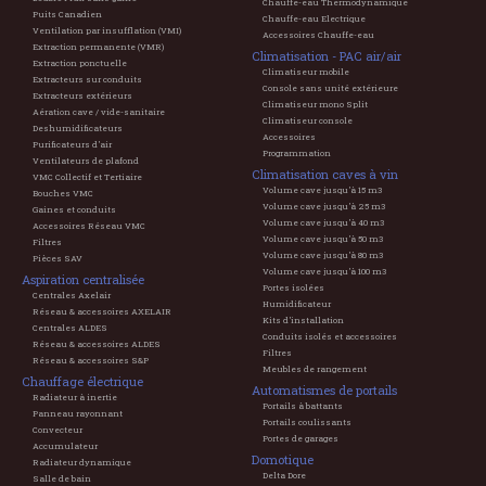
Chauffe-eau Thermodynamique
Puits Canadien
Chauffe-eau Electrique
Ventilation par insufflation (VMI)
Accessoires Chauffe-eau
Extraction permanente (VMR)
Climatisation - PAC air/air
Extraction ponctuelle
Climatiseur mobile
Extracteurs sur conduits
Console sans unité extérieure
Extracteurs extérieurs
Climatiseur mono Split
Aération cave / vide-sanitaire
Climatiseur console
Deshumidificateurs
Accessoires
Purificateurs d'air
Programmation
Ventilateurs de plafond
Climatisation caves à vin
VMC Collectif et Tertiaire
Volume cave jusqu'à 15 m3
Bouches VMC
Volume cave jusqu'à 25 m3
Gaines et conduits
Volume cave jusqu'à 40 m3
Accessoires Réseau VMC
Volume cave jusqu'à 50 m3
Filtres
Volume cave jusqu'à 80 m3
Pièces SAV
Volume cave jusqu'à 100 m3
Aspiration centralisée
Portes isolées
Centrales Axelair
Humidificateur
Réseau & accessoires AXELAIR
Kits d'installation
Centrales ALDES
Conduits isolés et accessoires
Réseau & accessoires ALDES
Filtres
Réseau & accessoires S&P
Meubles de rangement
Chauffage électrique
Automatismes de portails
Radiateur à inertie
Portails à battants
Panneau rayonnant
Portails coulissants
Convecteur
Portes de garages
Accumulateur
Domotique
Radiateur dynamique
Delta Dore
Salle de bain