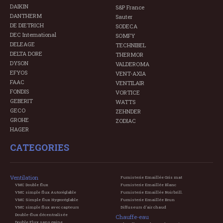
DAIKIN
S&P France
DANTHERM
Sauter
DE DIETRICH
SODECA
DEC International
SOMFY
DELEAGE
TECHNIBEL
DELTA DORE
THERMOR
DYSON
VALDEROMA
EFYOS
VENT-AXIA
FAAC
VENTILAIR
FONDIS
VORTICE
GEBERIT
WATTS
GECO
ZEHNDER
GROHE
ZODIAC
HAGER
CATEGORIES
Ventilation
Fumisterie Emaillée Gris mat
VMC Double flux
Fumisterie Emaillée Blanc
VMC simple flux Autoréglable
Fumisterie Emaillée Noir brill.
VMC Simple flux Hygroréglable
Fumisterie Emaillée Brun
VMC simple flux avec capteurs
Diffuseurs d'air chaud
Double-flux décentralisée
Chauffe-eau
Double Flux sans gaine