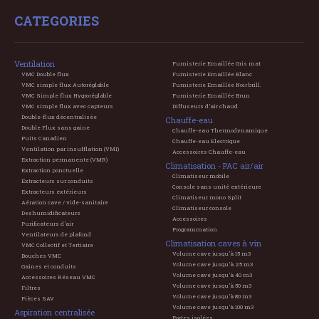
CATEGORIES
Ventilation
Fumisterie Emaillée Gris mat
VMC Double flux
Fumisterie Emaillée Blanc
VMC simple flux Autoréglable
Fumisterie Emaillée Noir brill.
VMC Simple flux Hygroréglable
Fumisterie Emaillée Brun
VMC simple flux avec capteurs
Diffuseurs d'air chaud
Double-flux décentralisée
Chauffe-eau
Double Flux sans gaine
Chauffe-eau Thermodynamique
Puits Canadien
Chauffe-eau Electrique
Ventilation par insufflation (VMI)
Accessoires Chauffe-eau
Extraction permanente (VMR)
Climatisation - PAC air/air
Extraction ponctuelle
Climatiseur mobile
Extracteurs sur conduits
Console sans unité extérieure
Extracteurs extérieurs
Climatiseur mono Split
Aération cave / vide-sanitaire
Climatiseur console
Deshumidificateurs
Accessoires
Purificateurs d'air
Programmation
Ventilateurs de plafond
Climatisation caves à vin
VMC Collectif et Tertiaire
Volume cave jusqu'à 15 m3
Bouches VMC
Volume cave jusqu'à 25 m3
Gaines et conduits
Volume cave jusqu'à 40 m3
Accessoires Réseau VMC
Volume cave jusqu'à 50 m3
Filtres
Volume cave jusqu'à 80 m3
Pièces SAV
Volume cave jusqu'à 100 m3
Aspiration centralisée
Portes isolées