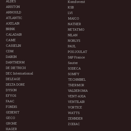
ALDES
Komfovent
ARISTON
KSB
ARNOULD
LVI
ATLANTIC
MAICO
AXELAIR
NATHER
BRINK
NETATMO
CALADAIR
NILAN
CAME
NORLYS
CASSELIN
PAUL
CDM
POUJOULAT
DAIKIN
S&P France
DANTHERM
Sauter
DE DIETRICH
SODECA
DEC International
SOMFY
DELEAGE
TECHNIBEL
DELTA DORE
THERMOR
DYSON
VALDEROMA
EFYOS
VENT-AXIA
FAAC
VENTILAIR
FONDIS
VORTICE
GEBERIT
WATTS
GECO
ZEHNDER
GROHE
ZODIAC
HAGER