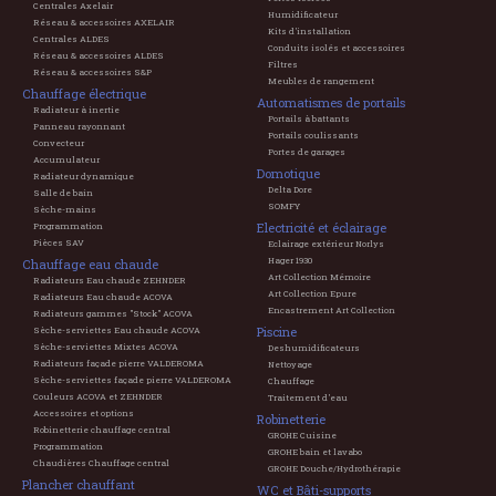
Centrales Axelair
Humidificateur
Réseau & accessoires AXELAIR
Kits d'installation
Centrales ALDES
Conduits isolés et accessoires
Réseau & accessoires ALDES
Filtres
Réseau & accessoires S&P
Meubles de rangement
Chauffage électrique
Automatismes de portails
Radiateur à inertie
Portails à battants
Panneau rayonnant
Portails coulissants
Convecteur
Portes de garages
Accumulateur
Domotique
Radiateur dynamique
Delta Dore
Salle de bain
SOMFY
Sèche-mains
Electricité et éclairage
Programmation
Pièces SAV
Eclairage extérieur Norlys
Hager 1930
Chauffage eau chaude
Art Collection Mémoire
Radiateurs Eau chaude ZEHNDER
Art Collection Epure
Radiateurs Eau chaude ACOVA
Encastrement Art Collection
Radiateurs gammes "Stock" ACOVA
Piscine
Sèche-serviettes Eau chaude ACOVA
Sèche-serviettes Mixtes ACOVA
Deshumidificateurs
Radiateurs façade pierre VALDEROMA
Nettoyage
Sèche-serviettes façade pierre VALDEROMA
Chauffage
Couleurs ACOVA et ZEHNDER
Traitement d'eau
Accessoires et options
Robinetterie
Robinetterie chauffage central
GROHE Cuisine
Programmation
GROHE bain et lavabo
Chaudières Chauffage central
GROHE Douche/Hydrothérapie
Plancher chauffant
WC et Bâti-supports