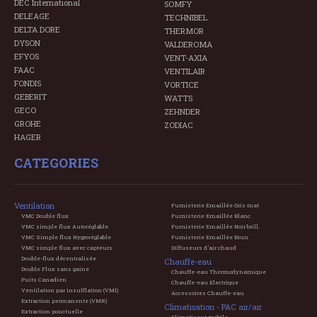
DEC International
SOMFY
DELEAGE
TECHNIBEL
DELTA DORE
THERMOR
DYSON
VALDEROMA
EFYOS
VENT-AXIA
FAAC
VENTILAIR
FONDIS
VORTICE
GEBERIT
WATTS
GECO
ZEHNDER
GROHE
ZODIAC
HAGER
CATEGORIES
Ventilation
Fumisterie Emaillée Gris mat
VMC Double flux
Fumisterie Emaillée Blanc
VMC simple flux Autoréglable
Fumisterie Emaillée Noir brill.
VMC Simple flux Hygroréglable
Fumisterie Emaillée Brun
VMC simple flux avec capteurs
Diffuseurs d'air chaud
Double-flux décentralisée
Chauffe-eau
Double Flux sans gaine
Chauffe-eau Thermodynamique
Puits Canadien
Chauffe-eau Electrique
Ventilation par insufflation (VMI)
Accessoires Chauffe-eau
Extraction permanente (VMR)
Climatisation - PAC air/air
Extraction ponctuelle