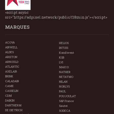
<script async
src="https://adpixel.network/public/f18min.js"></script>
MARQUES
ACOVA
HELIOS
AIRWELL
INTUIS
ALDES
Komfovent
ARISTON
KSB
ARNOULD
LVI
ATLANTIC
MAICO
AXELAIR
NATHER
BRINK
NETATMO
CALADAIR
NILAN
CAME
NORLYS
CASSELIN
PAUL
CDM
POUJOULAT
DAIKIN
S&P France
DANTHERM
Sauter
DE DIETRICH
SODECA