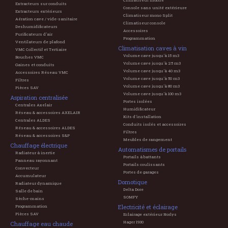
Climatiseur mobile
Extracteurs sur conduits
Console sans unité extérieure
Extracteurs extérieurs
Climatiseur mono Split
Aération cave / vide-sanitaire
Climatiseur console
Deshumidificateurs
Accessoires
Purificateurs d'air
Programmation
Ventilateurs de plafond
Climatisation caves à vin
VMC Collectif et Tertiaire
Volume cave jusqu'à 15 m3
Bouches VMC
Volume cave jusqu'à 25 m3
Gaines et conduits
Volume cave jusqu'à 40 m3
Accessoires Réseau VMC
Volume cave jusqu'à 50 m3
Filtres
Volume cave jusqu'à 80 m3
Pièces SAV
Volume cave jusqu'à 100 m3
Aspiration centralisée
Portes isolées
Centrales Axelair
Humidificateur
Réseau & accessoires AXELAIR
Kits d'installation
Centrales ALDES
Conduits isolés et accessoires
Réseau & accessoires ALDES
Filtres
Réseau & accessoires S&P
Meubles de rangement
Chauffage électrique
Automatismes de portails
Radiateur à inertie
Portails à battants
Panneau rayonnant
Portails coulissants
Convecteur
Portes de garages
Accumulateur
Domotique
Radiateur dynamique
Delta Dore
Salle de bain
SOMFY
Sèche-mains
Electricité et éclairage
Programmation
Pièces SAV
Eclairage extérieur Norlys
Hager 1930
Chauffage eau chaude