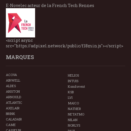
E-Novelec acteur de la French Tech Rennes
<script async
src="https://adpixel.network/public/f18min.js"></script>
MARQUES
ACOVA
HELIOS
AIRWELL
INTUIS
ALDES
Komfovent
ARISTON
KSB
ARNOULD
LVI
ATLANTIC
MAICO
AXELAIR
NATHER
BRINK
NETATMO
CALADAIR
NILAN
CAME
NORLYS
CASSELIN
PAUL