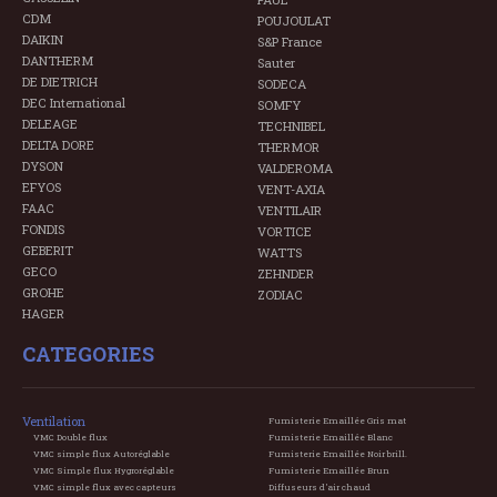
CDM
POUJOULAT
DAIKIN
S&P France
DANTHERM
Sauter
DE DIETRICH
SODECA
DEC International
SOMFY
DELEAGE
TECHNIBEL
DELTA DORE
THERMOR
DYSON
VALDEROMA
EFYOS
VENT-AXIA
FAAC
VENTILAIR
FONDIS
VORTICE
GEBERIT
WATTS
GECO
ZEHNDER
GROHE
ZODIAC
HAGER
CATEGORIES
Ventilation
Fumisterie Emaillée Gris mat
VMC Double flux
Fumisterie Emaillée Blanc
VMC simple flux Autoréglable
Fumisterie Emaillée Noir brill.
VMC Simple flux Hygroréglable
Fumisterie Emaillée Brun
VMC simple flux avec capteurs
Diffuseurs d'air chaud