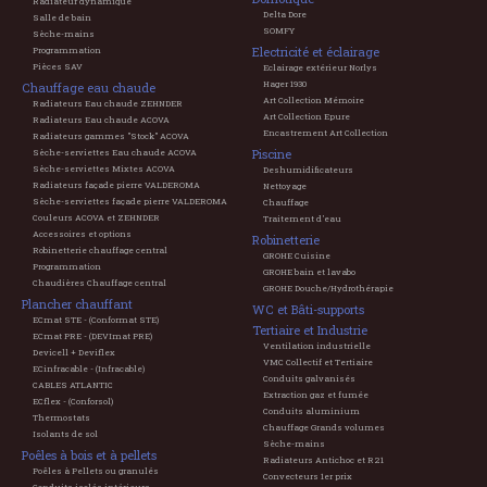
Radiateur dynamique
Delta Dore
Salle de bain
SOMFY
Sèche-mains
Electricité et éclairage
Programmation
Pièces SAV
Eclairage extérieur Norlys
Hager 1930
Chauffage eau chaude
Art Collection Mémoire
Radiateurs Eau chaude ZEHNDER
Art Collection Epure
Radiateurs Eau chaude ACOVA
Encastrement Art Collection
Radiateurs gammes "Stock" ACOVA
Piscine
Sèche-serviettes Eau chaude ACOVA
Sèche-serviettes Mixtes ACOVA
Deshumidificateurs
Radiateurs façade pierre VALDEROMA
Nettoyage
Sèche-serviettes façade pierre VALDEROMA
Chauffage
Couleurs ACOVA et ZEHNDER
Traitement d'eau
Accessoires et options
Robinetterie
Robinetterie chauffage central
GROHE Cuisine
Programmation
GROHE bain et lavabo
Chaudières Chauffage central
GROHE Douche/Hydrothérapie
Plancher chauffant
WC et Bâti-supports
ECmat STE - (Conformat STE)
Tertiaire et Industrie
ECmat PRE - (DEVImat PRE)
Ventilation industrielle
Devicell + Deviflex
VMC Collectif et Tertiaire
ECinfracable - (Infracable)
Conduits galvanisés
CABLES ATLANTIC
Extraction gaz et fumée
ECflex - (Conforsol)
Conduits aluminium
Thermostats
Chauffage Grands volumes
Isolants de sol
Sèche-mains
Poêles à bois et à pellets
Radiateurs Antichoc et R21
Poêles à Pellets ou granulés
Convecteurs 1er prix