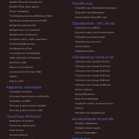
Double-flux décentralisée
Chauffe-eau
Double Flux sans gaine
Chauffe-eau Thermodynamique
Puits Canadien
Chauffe-eau Electrique
Ventilation par insufflation (VMI)
Accessoires Chauffe-eau
Extraction permanente (VMR)
Climatisation - PAC air/air
Extraction ponctuelle
Climatiseur mobile
Extracteurs sur conduits
Console sans unité extérieure
Extracteurs extérieurs
Climatiseur mono Split
Aération cave / vide-sanitaire
Climatiseur console
Deshumidificateurs
Accessoires
Purificateurs d'air
Programmation
Ventilateurs de plafond
Climatisation caves à vin
VMC Collectif et Tertiaire
Volume cave jusqu'à 15 m3
Bouches VMC
Volume cave jusqu'à 25 m3
Gaines et conduits
Volume cave jusqu'à 40 m3
Accessoires Réseau VMC
Volume cave jusqu'à 50 m3
Filtres
Volume cave jusqu'à 80 m3
Pièces SAV
Volume cave jusqu'à 100 m3
Aspiration centralisée
Portes isolées
Centrales Axelair
Humidificateur
Réseau & accessoires AXELAIR
Kits d'installation
Centrales ALDES
Conduits isolés et accessoires
Réseau & accessoires ALDES
Filtres
Réseau & accessoires S&P
Meubles de rangement
Chauffage électrique
Automatismes de portails
Radiateur à inertie
Portails à battants
Panneau rayonnant
Portails coulissants
Convecteur
Portes de garages
Accumulateur
Domotique