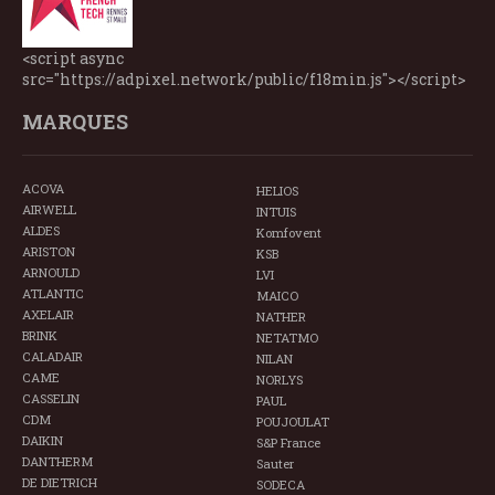
<script async
src="https://adpixel.network/public/f18min.js"></script>
MARQUES
ACOVA
HELIOS
AIRWELL
INTUIS
ALDES
Komfovent
ARISTON
KSB
ARNOULD
LVI
ATLANTIC
MAICO
AXELAIR
NATHER
BRINK
NETATMO
CALADAIR
NILAN
CAME
NORLYS
CASSELIN
PAUL
CDM
POUJOULAT
DAIKIN
S&P France
DANTHERM
Sauter
DE DIETRICH
SODECA