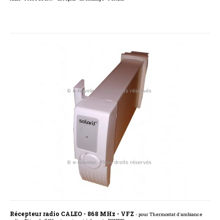
Récepteur radio CALEO - 868 MHz - VFZ
- pour Thermostat d'ambiance