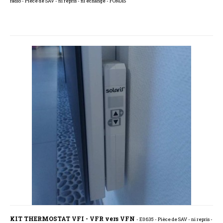
radio - Pièce de SAV - ni repris - ni échangé - FONDIS
KIT THERMOSTAT VFI - VFR vers VFN
- E0635 - Pièce de SAV - ni repris -