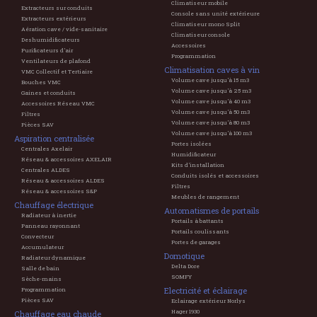
Climatiseur mobile
Extracteurs sur conduits
Console sans unité extérieure
Extracteurs extérieurs
Climatiseur mono Split
Aération cave / vide-sanitaire
Climatiseur console
Deshumidificateurs
Accessoires
Purificateurs d'air
Programmation
Ventilateurs de plafond
Climatisation caves à vin
VMC Collectif et Tertiaire
Volume cave jusqu'à 15 m3
Bouches VMC
Volume cave jusqu'à 25 m3
Gaines et conduits
Volume cave jusqu'à 40 m3
Accessoires Réseau VMC
Volume cave jusqu'à 50 m3
Filtres
Volume cave jusqu'à 80 m3
Pièces SAV
Volume cave jusqu'à 100 m3
Aspiration centralisée
Portes isolées
Centrales Axelair
Humidificateur
Réseau & accessoires AXELAIR
Kits d'installation
Centrales ALDES
Conduits isolés et accessoires
Réseau & accessoires ALDES
Filtres
Réseau & accessoires S&P
Meubles de rangement
Chauffage électrique
Automatismes de portails
Radiateur à inertie
Portails à battants
Panneau rayonnant
Portails coulissants
Convecteur
Portes de garages
Accumulateur
Domotique
Radiateur dynamique
Delta Dore
Salle de bain
SOMFY
Sèche-mains
Electricité et éclairage
Programmation
Pièces SAV
Eclairage extérieur Norlys
Hager 1930
Chauffage eau chaude