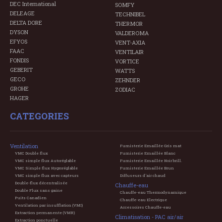
DEC International
SOMFY
DELEAGE
TECHNIBEL
DELTA DORE
THERMOR
DYSON
VALDEROMA
EFYOS
VENT-AXIA
FAAC
VENTILAIR
FONDIS
VORTICE
GEBERIT
WATTS
GECO
ZEHNDER
GROHE
ZODIAC
HAGER
CATEGORIES
Ventilation
Fumisterie Emaillée Gris mat
VMC Double flux
Fumisterie Emaillée Blanc
VMC simple flux Autoréglable
Fumisterie Emaillée Noir brill.
VMC Simple flux Hygroréglable
Fumisterie Emaillée Brun
VMC simple flux avec capteurs
Diffuseurs d'air chaud
Double-flux décentralisée
Chauffe-eau
Double Flux sans gaine
Chauffe-eau Thermodynamique
Puits Canadien
Chauffe-eau Electrique
Ventilation par insufflation (VMI)
Accessoires Chauffe-eau
Extraction permanente (VMR)
Climatisation - PAC air/air
Extraction ponctuelle