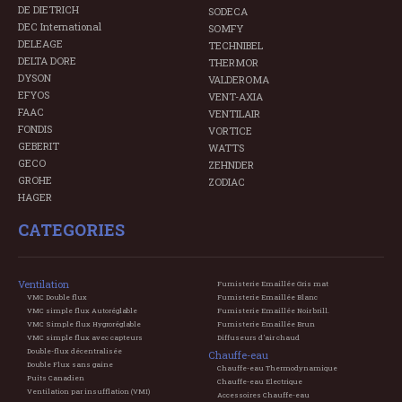
DE DIETRICH
SODECA
DEC International
SOMFY
DELEAGE
TECHNIBEL
DELTA DORE
THERMOR
DYSON
VALDEROMA
EFYOS
VENT-AXIA
FAAC
VENTILAIR
FONDIS
VORTICE
GEBERIT
WATTS
GECO
ZEHNDER
GROHE
ZODIAC
HAGER
CATEGORIES
Ventilation
Fumisterie Emaillée Gris mat
VMC Double flux
Fumisterie Emaillée Blanc
VMC simple flux Autoréglable
Fumisterie Emaillée Noir brill.
VMC Simple flux Hygroréglable
Fumisterie Emaillée Brun
VMC simple flux avec capteurs
Diffuseurs d'air chaud
Double-flux décentralisée
Chauffe-eau
Double Flux sans gaine
Chauffe-eau Thermodynamique
Puits Canadien
Chauffe-eau Electrique
Ventilation par insufflation (VMI)
Accessoires Chauffe-eau