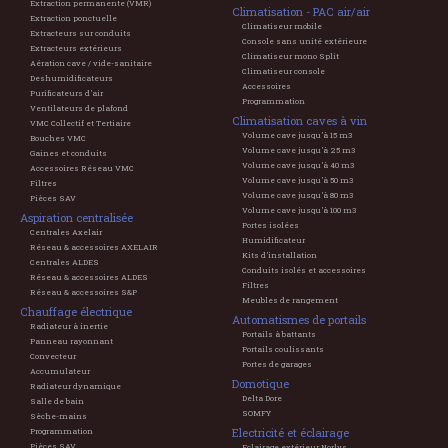
Extraction permanente (VMR)
Climatisation - PAC air/air
Extraction ponctuelle
Climatiseur mobile
Extracteurs sur conduits
Console sans unité extérieure
Extracteurs extérieurs
Climatiseur mono Split
Aération cave / vide-sanitaire
Climatiseur console
Deshumidificateurs
Accessoires
Purificateurs d'air
Programmation
Ventilateurs de plafond
Climatisation caves à vin
VMC Collectif et Tertiaire
Volume cave jusqu'à 15 m3
Bouches VMC
Volume cave jusqu'à 25 m3
Gaines et conduits
Volume cave jusqu'à 40 m3
Accessoires Réseau VMC
Volume cave jusqu'à 50 m3
Filtres
Volume cave jusqu'à 80 m3
Pièces SAV
Volume cave jusqu'à 100 m3
Aspiration centralisée
Portes isolées
Centrales Axelair
Humidificateur
Réseau & accessoires AXELAIR
Kits d'installation
Centrales ALDES
Conduits isolés et accessoires
Réseau & accessoires ALDES
Filtres
Réseau & accessoires S&P
Meubles de rangement
Chauffage électrique
Automatismes de portails
Radiateur à inertie
Portails à battants
Panneau rayonnant
Portails coulissants
Convecteur
Portes de garages
Accumulateur
Domotique
Radiateur dynamique
Delta Dore
Salle de bain
SOMFY
Sèche-mains
Electricité et éclairage
Programmation
Pièces SAV
Eclairage extérieur Norlys