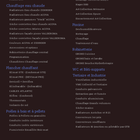
Hager 1930
Chauffage eau chaude
Art Collection Mémoire
Radiateurs Eau chaude ZEHNDER
Art Collection Epure
Radiateurs Eau chaude ACOVA
Encastrement Art Collection
Radiateurs gammes "Stock" ACOVA
Piscine
Sèche-serviettes Eau chaude ACOVA
Sèche-serviettes Mixtes ACOVA
Deshumidificateurs
Radiateurs façade pierre VALDEROMA
Nettoyage
Sèche-serviettes façade pierre VALDEROMA
Chauffage
Couleurs ACOVA et ZEHNDER
Traitement d'eau
Accessoires et options
Robinetterie
Robinetterie chauffage central
GROHE Cuisine
Programmation
GROHE bain et lavabo
Chaudières Chauffage central
GROHE Douche/Hydrothérapie
Plancher chauffant
WC et Bâti-supports
ECmat STE - (Conformat STE)
Tertiaire et Industrie
ECmat PRE - (DEVImat PRE)
Ventilation industrielle
Devicell + Deviflex
VMC Collectif et Tertiaire
ECinfracable - (Infracable)
Conduits galvanisés
CABLES ATLANTIC
Extraction gaz et fumée
ECflex - (Conforsol)
Conduits aluminium
Thermostats
Chauffage Grands volumes
Isolants de sol
Sèche-mains
Poêles à bois et à pellets
Radiateurs Antichoc et R21
Poêles à Pellets ou granulés
Convecteurs 1er prix
Conduits isolés intérieurs
Convecteurs soufflants
Conduits isolés extérieurs
Radiateurs Bi-jonction ou pilotable par GTB
Fumisterie Emaillée Noir mat