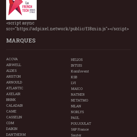
<script async
src="https://adpixel.network/public/f18min.js"></script>
MARQUES
ACOVA
HELIOS
AIRWELL
INTUIS
ALDES
Komfovent
ARISTON
KSB
ARNOULD
LVI
ATLANTIC
MAICO
AXELAIR
NATHER
BRINK
NETATMO
CALADAIR
NILAN
CAME
NORLYS
CASSELIN
PAUL
CDM
POUJOULAT
DAIKIN
S&P France
DANTHERM
Sauter