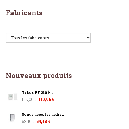
Fabricants
Nouveaux produits
Tybox RF 210 [-...
152,00 €
110,96 €
Sonde déportée dédié...
68,10 €
54,48 €