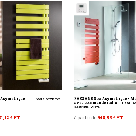
 Asymétrique
FASSANE Spa Asymétrique - Mât
- TFR - Sèche-serviettes
avec commande radio
- TFR-GF - S
électrique - Acova
1,12 € HT
à partir de
548,85 € HT