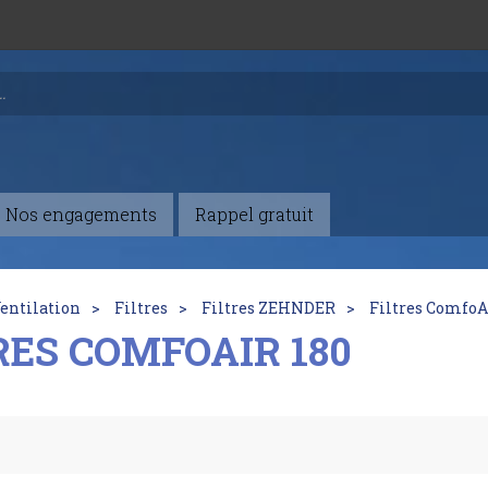
Nos engagements
Rappel gratuit
entilation
Filtres
Filtres ZEHNDER
Filtres ComfoA
RES COMFOAIR 180