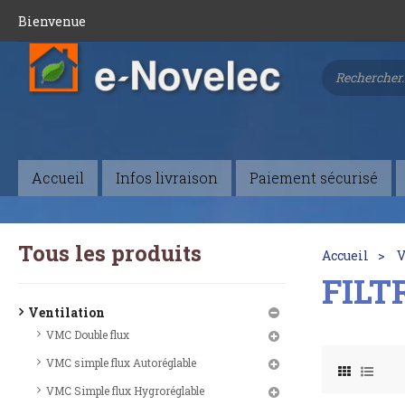
Bienvenue
Accueil
Infos livraison
Paiement sécurisé
Tous les produits
Accueil
V
FILT
Ventilation
VMC Double flux
VMC simple flux Autoréglable
VMC Simple flux Hygroréglable