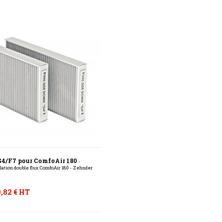
s G4/F7 pour ComfoAir 180
-
ilation double flux ComfoAir 180 - Zehnder
,82 € HT