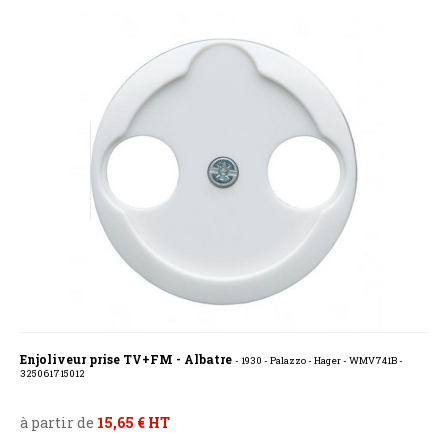
Enjoliveur prise TV+FM - Albatre
- 1930 - Palazzo - Hager - WMV741B -
325061715012
à partir de
15,65 € HT