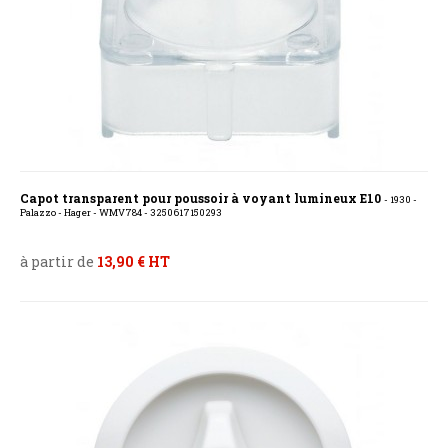
Capot transparent pour poussoir à voyant lumineux E10
- 1930 -
Palazzo - Hager - WMV784 - 3250617150293
à partir de
13,90 € HT