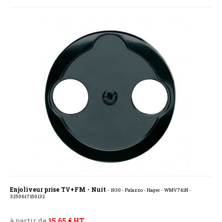
Enjoliveur prise TV+FM - Nuit
- 1930 - Palazzo - Hager - WMV741N -
3250617150132
à partir de
15,65 € HT