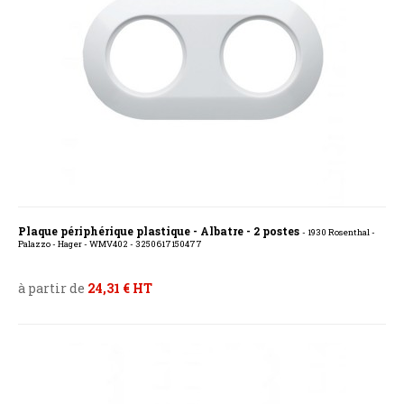
Plaque périphérique plastique - Albatre - 2 postes
- 1930 Rosenthal -
Palazzo - Hager - WMV402 - 3250617150477
à partir de
24,31 € HT