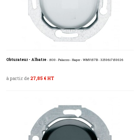
Obturateur - Albatre
- 1930 - Palazzo - Hager - WMV157B - 3250617150026
à partir de
27,85 € HT