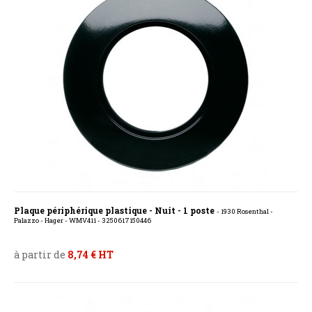
Plaque périphérique plastique - Nuit - 1 poste
- 1930 Rosenthal -
Palazzo - Hager - WMV411 - 3250617150446
à partir de
8,74 € HT