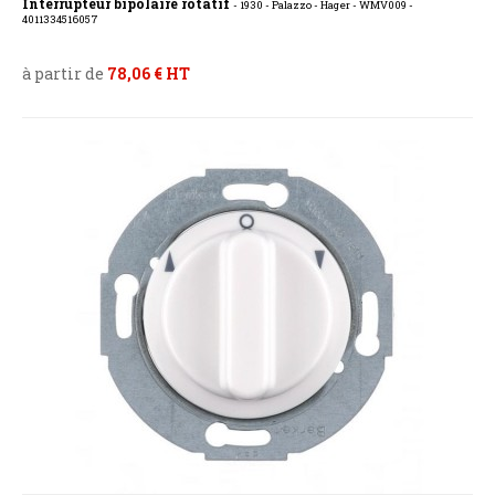
Interrupteur bipolaire rotatif
- 1930 - Palazzo - Hager - WMV009 -
4011334516057
à partir de
78,06 € HT