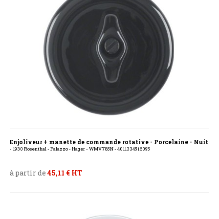
Enjoliveur + manette de commande rotative - Porcelaine - Nuit
- 1930 Rosenthal - Palazzo - Hager - WMV785N - 4011334516095
à partir de
45,11 € HT