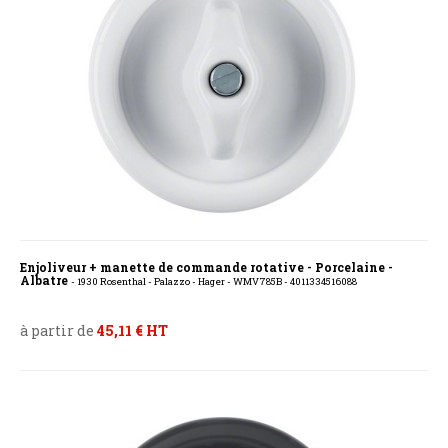
Enjoliveur + manette de commande rotative - Porcelaine -
Albatre
- 1930 Rosenthal - Palazzo - Hager - WMV785B - 4011334516088
à partir de
45,11 € HT