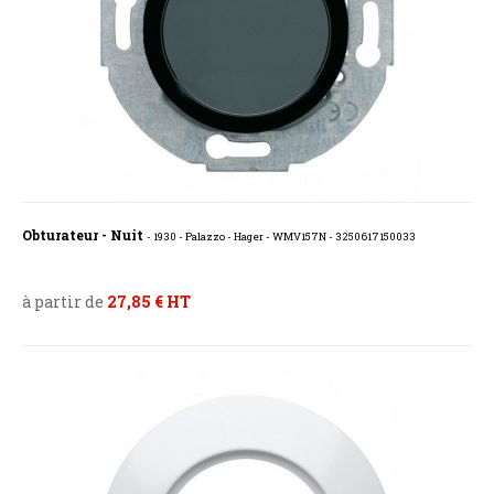
Obturateur - Nuit
- 1930 - Palazzo - Hager - WMV157N - 3250617150033
à partir de
27,85 € HT