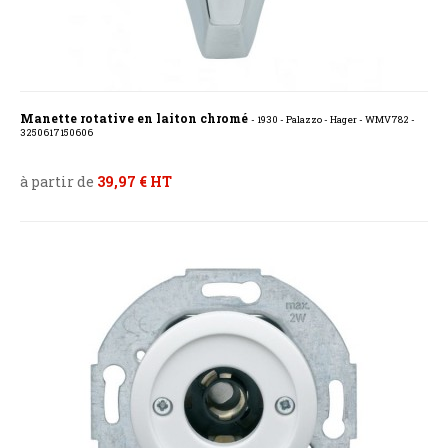
Manette rotative en laiton chromé
- 1930 - Palazzo - Hager - WMV782 -
3250617150606
à partir de
39,97 € HT