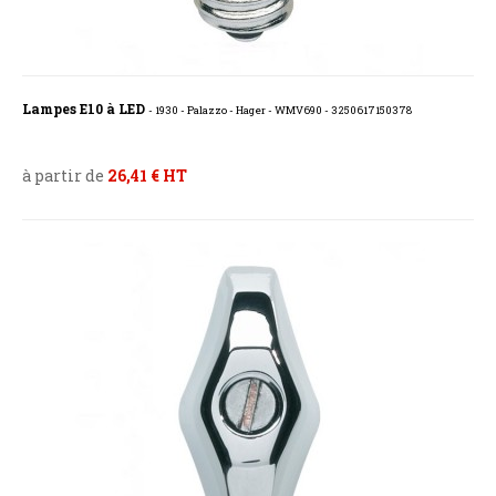
Lampes E10 à LED
- 1930 - Palazzo - Hager - WMV690 - 3250617150378
à partir de
26,41 € HT