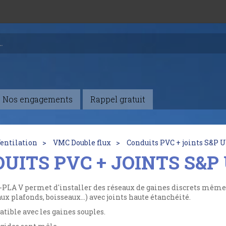
Nos engagements
Rappel gratuit
entilation
VMC Double flux
Conduits PVC + joints S&P 
UITS PVC + JOINTS S&
-PLA V permet d'installer des réseaux de gaines discrets même 
aux plafonds, boisseaux...) avec joints haute étanchéité.
tible avec les gaines souples.