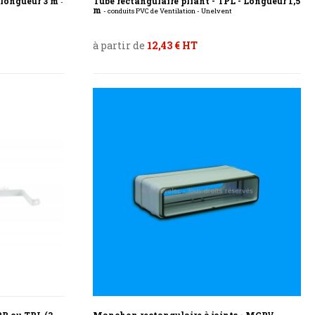
- longueur 3 m
Tube rectangulaire pliant - TPL - Longueur 1,5
-
m
- conduits PVC de Ventilation - Unelvent
à partir de
12,43 € HT