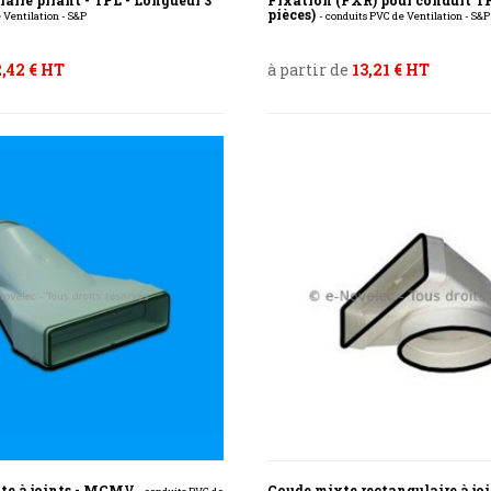
aire pliant - TPL - Longueur 3
Fixation (FXR) pour conduit T
pièces)
 Ventilation - S&P
- conduits PVC de Ventilation - S&P
,42 € HT
à partir de
13,21 € HT
e à joints - MCMV
Coude mixte rectangulaire à j