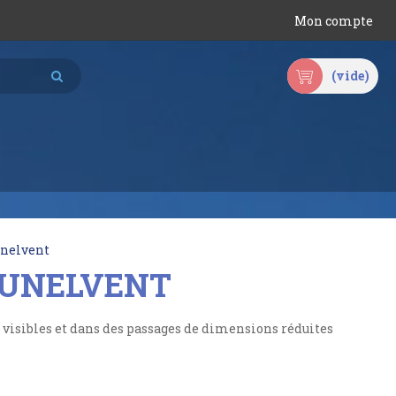
Mon compte
(vide)
Unelvent
P UNELVENT
visibles et dans des passages de dimensions réduites