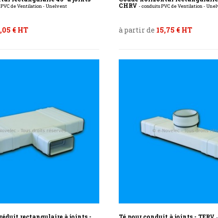
CHRV
s PVC de Ventilation - Unelvent
- conduits PVC de Ventilation - Une
,05 € HT
à partir de
15,75 € HT
réduit rectangulaire à joints -
Té pour conduit à joints - TERV