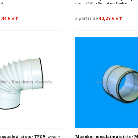
ent
conduits PVC de Ventilation - Unelvent
,44 € HT
à partir de
40,27 € HT
e souple à joints - TFCV
Manchon circulaire à joints -
- conduits