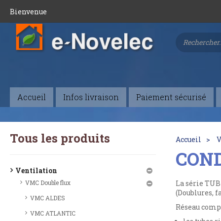
Bienvenue
Accueil
Infos livraison
Paiement sécurisé
Tous les produits
Accueil
V
COND
Ventilation
VMC Double flux
La série TUB
(Doublures, f
VMC ALDES
Réseau compa
VMC ATLANTIC