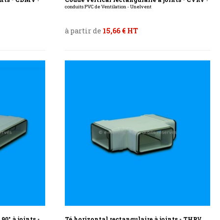
-
-
conduits PVC de Ventilation - Unelvent
à partir de
15,66 € HT
0° à joints -
Té horizontal rectangulaire à joints - THRV
-