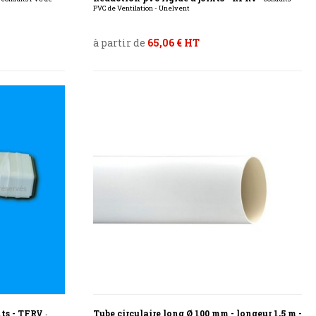
PVC de Ventilation - Unelvent
à partir de
65,06 € HT
nts - TFRV
Tube circulaire long Ø 100 mm - longeur 1,5 m -
-