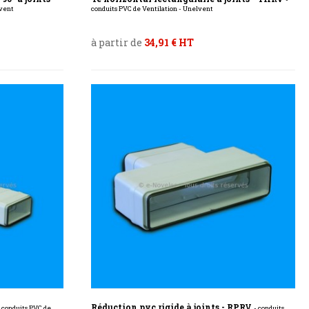
lvent
conduits PVC de Ventilation - Unelvent
à partir de
34,91 € HT
Réduction pvc rigide à joints - RPRV
- conduits PVC de
- conduits