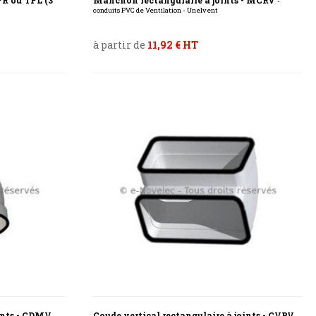
PR ou TPL (3
Manchon rectangulaire à joints - MCRV
-
conduits PVC de Ventilation - Unelvent
à partir de
11,92 € HT
oints - CDMV
Coude vertical rectangulaire à joints - CVRV