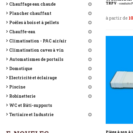
TRPV
Chauffage eau chaude
- conduits 
Plancher chauffant
à partir de
10
Poêles à bois et à pellets
Chauffe-eau
Climatisation - PAC air/air
Climatisation caves à vin
Automatismes de portails
Domotique
Electricité et éclairage
Piscine
Robinetterie
WC et Bâti-supports
Tertiaire et Industrie
Piège à son à 