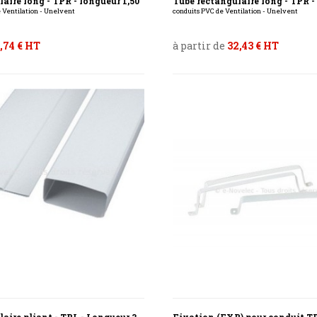
aire long - TPR - longueur 1,50
Tube rectangulaire long - TPR 
e Ventilation - Unelvent
conduits PVC de Ventilation - Unelvent
,74 € HT
à partir de
32,43 € HT