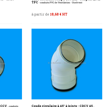
TPC
- conduits PVC de Ventilation - Unelvent
à partir de
18,68 € HT
 MCCV
Coude circulaire à 45° à joints - CDCV 45
- conduits
-