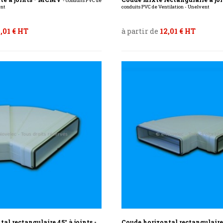
- conduits PVC de
ent
conduits PVC de Ventilation - Unelvent
,01 € HT
à partir de
12,01 € HT
al rectangulaire 45° à joints -
Coude horizontal rectangulaire 9