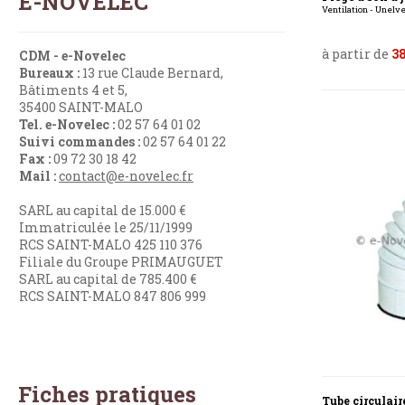
E-NOVELEC
Ventilation - Unelv
à partir de
38
CDM - e-Novelec
Bureaux :
13 rue Claude Bernard,
Bâtiments 4 et 5,
35400 SAINT-MALO
Tel. e-Novelec :
02 57 64 01 02
Suivi commandes :
02 57 64 01 22
Fax :
09 72 30 18 42
Mail :
contact@e-novelec.fr
SARL au capital de 15.000 €
Immatriculée le 25/11/1999
RCS SAINT-MALO 425 110 376
Filiale du Groupe PRIMAUGUET
SARL au capital de 785.400 €
RCS SAINT-MALO 847 806 999
Fiches pratiques
Tube circulair