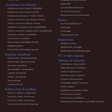
Eclairage extérieur Norlys
Hager 1930
Chauffage eau chaude
Art Collection Mémoire
Radiateurs Eau chaude ZEHNDER
Art Collection Epure
Radiateurs Eau chaude ACOVA
Encastrement Art Collection
Radiateurs gammes "Stock" ACOVA
Piscine
Sèche-serviettes Eau chaude ACOVA
Sèche-serviettes Mixtes ACOVA
Deshumidificateurs
Radiateurs façade pierre VALDEROMA
Nettoyage
Sèche-serviettes façade pierre VALDEROMA
Chauffage
Couleurs ACOVA et ZEHNDER
Traitement d'eau
Accessoires et options
Robinetterie
Robinetterie chauffage central
GROHE Cuisine
Programmation
GROHE bain et lavabo
Chaudières Chauffage central
GROHE Douche/Hydrothérapie
Plancher chauffant
WC et Bâti-supports
ECmat STE - (Conformat STE)
Tertiaire et Industrie
ECmat PRE - (DEVImat PRE)
Ventilation industrielle
Devicell + Deviflex
VMC Collectif et Tertiaire
ECinfracable - (Infracable)
Conduits galvanisés
CABLES ATLANTIC
Extraction gaz et fumée
ECflex - (Conforsol)
Conduits aluminium
Thermostats
Chauffage Grands volumes
Isolants de sol
Sèche-mains
Poêles à bois et à pellets
Radiateurs Antichoc et R21
Poêles à Pellets ou granulés
Convecteurs 1er prix
Conduits isolés intérieurs
Convecteurs soufflants
Conduits isolés extérieurs
Radiateurs Bi-jonction ou pilotable par GTB
Fumisterie Emaillée Noir mat