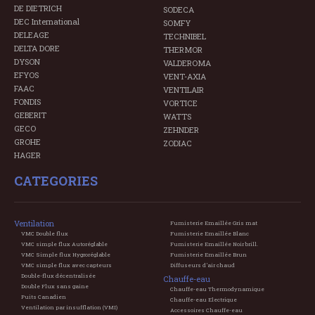
DE DIETRICH
SODECA
DEC International
SOMFY
DELEAGE
TECHNIBEL
DELTA DORE
THERMOR
DYSON
VALDEROMA
EFYOS
VENT-AXIA
FAAC
VENTILAIR
FONDIS
VORTICE
GEBERIT
WATTS
GECO
ZEHNDER
GROHE
ZODIAC
HAGER
CATEGORIES
Ventilation
Fumisterie Emaillée Gris mat
VMC Double flux
Fumisterie Emaillée Blanc
VMC simple flux Autoréglable
Fumisterie Emaillée Noir brill.
VMC Simple flux Hygroréglable
Fumisterie Emaillée Brun
VMC simple flux avec capteurs
Diffuseurs d'air chaud
Double-flux décentralisée
Chauffe-eau
Double Flux sans gaine
Chauffe-eau Thermodynamique
Puits Canadien
Chauffe-eau Electrique
Ventilation par insufflation (VMI)
Accessoires Chauffe-eau