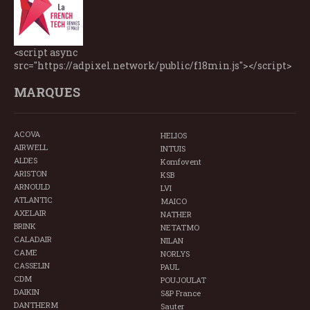
<script async
src="https://adpixel.network/public/f18min.js"></script>
MARQUES
ACOVA
HELIOS
AIRWELL
INTUIS
ALDES
Komfovent
ARISTON
KSB
ARNOULD
LVI
ATLANTIC
MAICO
AXELAIR
NATHER
BRINK
NETATMO
CALADAIR
NILAN
CAME
NORLYS
CASSELIN
PAUL
CDM
POUJOULAT
DAIKIN
S&P France
DANTHERM
Sauter