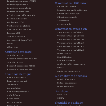
Extraction permanente (VMR)
Climatisation - PAC air/air
Extraction ponctuelle
Climatiseur mobile
Extracteurs sur conduits
Console sans unité extérieure
Extracteurs extérieurs
Climatiseur mono Split
Aération cave / vide-sanitaire
Climatiseur console
Deshumidificateurs
Accessoires
Purificateurs d'air
Programmation
Ventilateurs de plafond
Climatisation caves à vin
VMC Collectif et Tertiaire
Volume cave jusqu'à 15 m3
Bouches VMC
Volume cave jusqu'à 25 m3
Gaines et conduits
Volume cave jusqu'à 40 m3
Accessoires Réseau VMC
Volume cave jusqu'à 50 m3
Filtres
Volume cave jusqu'à 80 m3
Pièces SAV
Volume cave jusqu'à 100 m3
Aspiration centralisée
Portes isolées
Centrales Axelair
Humidificateur
Réseau & accessoires AXELAIR
Kits d'installation
Centrales ALDES
Conduits isolés et accessoires
Réseau & accessoires ALDES
Filtres
Réseau & accessoires S&P
Meubles de rangement
Chauffage électrique
Automatismes de portails
Radiateur à inertie
Portails à battants
Panneau rayonnant
Portails coulissants
Convecteur
Portes de garages
Accumulateur
Domotique
Radiateur dynamique
Delta Dore
Salle de bain
SOMFY
Sèche-mains
Electricité et éclairage
Programmation
Pièces SAV