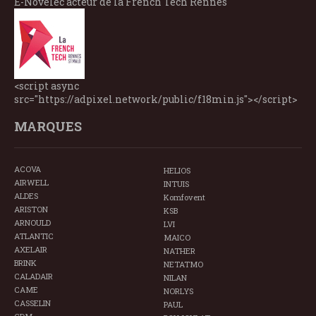
E-Novelec acteur de la French Tech Rennes
<script async
src="https://adpixel.network/public/f18min.js"></script>
MARQUES
ACOVA
HELIOS
AIRWELL
INTUIS
ALDES
Komfovent
ARISTON
KSB
ARNOULD
LVI
ATLANTIC
MAICO
AXELAIR
NATHER
BRINK
NETATMO
CALADAIR
NILAN
CAME
NORLYS
CASSELIN
PAUL