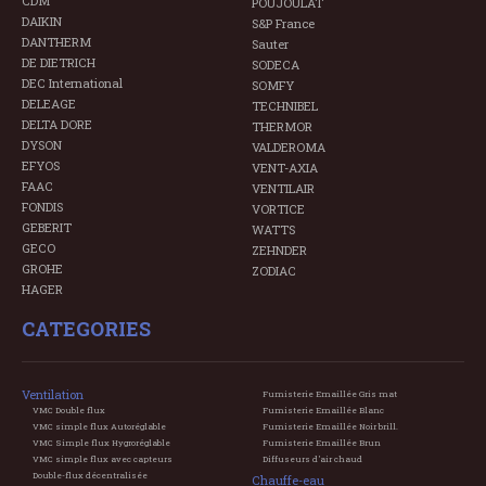
CDM
POUJOULAT
DAIKIN
S&P France
DANTHERM
Sauter
DE DIETRICH
SODECA
DEC International
SOMFY
DELEAGE
TECHNIBEL
DELTA DORE
THERMOR
DYSON
VALDEROMA
EFYOS
VENT-AXIA
FAAC
VENTILAIR
FONDIS
VORTICE
GEBERIT
WATTS
GECO
ZEHNDER
GROHE
ZODIAC
HAGER
CATEGORIES
Ventilation
Fumisterie Emaillée Gris mat
VMC Double flux
Fumisterie Emaillée Blanc
VMC simple flux Autoréglable
Fumisterie Emaillée Noir brill.
VMC Simple flux Hygroréglable
Fumisterie Emaillée Brun
VMC simple flux avec capteurs
Diffuseurs d'air chaud
Double-flux décentralisée
Chauffe-eau