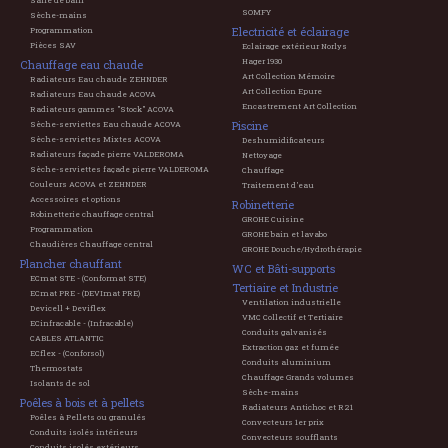
Salle de bain
SOMFY
Sèche-mains
Electricité et éclairage
Programmation
Pièces SAV
Eclairage extérieur Norlys
Hager 1930
Chauffage eau chaude
Art Collection Mémoire
Radiateurs Eau chaude ZEHNDER
Art Collection Epure
Radiateurs Eau chaude ACOVA
Encastrement Art Collection
Radiateurs gammes "Stock" ACOVA
Piscine
Sèche-serviettes Eau chaude ACOVA
Sèche-serviettes Mixtes ACOVA
Deshumidificateurs
Radiateurs façade pierre VALDEROMA
Nettoyage
Sèche-serviettes façade pierre VALDEROMA
Chauffage
Couleurs ACOVA et ZEHNDER
Traitement d'eau
Accessoires et options
Robinetterie
Robinetterie chauffage central
GROHE Cuisine
Programmation
GROHE bain et lavabo
Chaudières Chauffage central
GROHE Douche/Hydrothérapie
Plancher chauffant
WC et Bâti-supports
ECmat STE - (Conformat STE)
Tertiaire et Industrie
ECmat PRE - (DEVImat PRE)
Ventilation industrielle
Devicell + Deviflex
VMC Collectif et Tertiaire
ECinfracable - (Infracable)
Conduits galvanisés
CABLES ATLANTIC
Extraction gaz et fumée
ECflex - (Conforsol)
Conduits aluminium
Thermostats
Chauffage Grands volumes
Isolants de sol
Sèche-mains
Poêles à bois et à pellets
Radiateurs Antichoc et R21
Poêles à Pellets ou granulés
Convecteurs 1er prix
Conduits isolés intérieurs
Convecteurs soufflants
Conduits isolés extérieurs