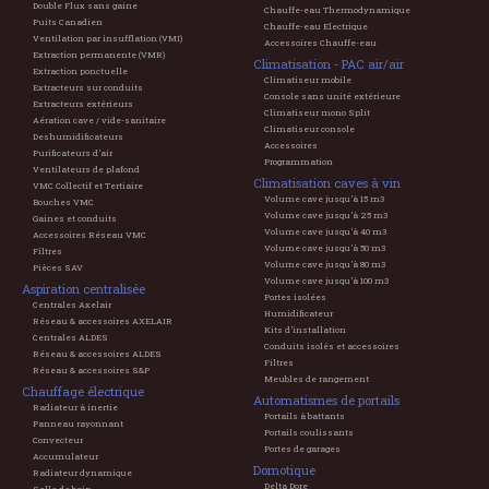
Double Flux sans gaine
Chauffe-eau Thermodynamique
Puits Canadien
Chauffe-eau Electrique
Ventilation par insufflation (VMI)
Accessoires Chauffe-eau
Extraction permanente (VMR)
Climatisation - PAC air/air
Extraction ponctuelle
Climatiseur mobile
Extracteurs sur conduits
Console sans unité extérieure
Extracteurs extérieurs
Climatiseur mono Split
Aération cave / vide-sanitaire
Climatiseur console
Deshumidificateurs
Accessoires
Purificateurs d'air
Programmation
Ventilateurs de plafond
Climatisation caves à vin
VMC Collectif et Tertiaire
Volume cave jusqu'à 15 m3
Bouches VMC
Volume cave jusqu'à 25 m3
Gaines et conduits
Volume cave jusqu'à 40 m3
Accessoires Réseau VMC
Volume cave jusqu'à 50 m3
Filtres
Volume cave jusqu'à 80 m3
Pièces SAV
Volume cave jusqu'à 100 m3
Aspiration centralisée
Portes isolées
Centrales Axelair
Humidificateur
Réseau & accessoires AXELAIR
Kits d'installation
Centrales ALDES
Conduits isolés et accessoires
Réseau & accessoires ALDES
Filtres
Réseau & accessoires S&P
Meubles de rangement
Chauffage électrique
Automatismes de portails
Radiateur à inertie
Portails à battants
Panneau rayonnant
Portails coulissants
Convecteur
Portes de garages
Accumulateur
Domotique
Radiateur dynamique
Delta Dore