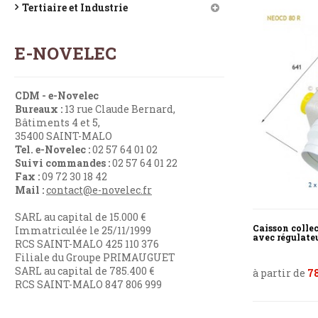
Tertiaire et Industrie
E-NOVELEC
CDM - e-Novelec
Bureaux :
13 rue Claude Bernard,
Bâtiments 4 et 5,
35400 SAINT-MALO
Tel. e-Novelec :
02 57 64 01 02
Suivi commandes :
02 57 64 01 22
Fax :
09 72 30 18 42
Mail :
contact@e-novelec.fr
SARL au capital de 15.000 €
Caisson collec
Immatriculée le 25/11/1999
avec régulate
RCS SAINT-MALO 425 110 376
Filiale du Groupe PRIMAUGUET
SARL au capital de 785.400 €
à partir de
78
RCS SAINT-MALO 847 806 999