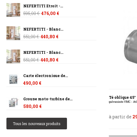
NEFERTITI Etroit -...
595,00 €
476,00 €
NEFERTITI - Blanc...
551,00 €
440,80 €
NEFERTITI - Blanc...
551,00 €
440,80 €
Carte électronique de...
490,00 €
Té oblique 45°
Groupe moto-turbine de...
galvanisés VMC - Atl
580,00 €
à partir de
29
Tous les nouveaux produits