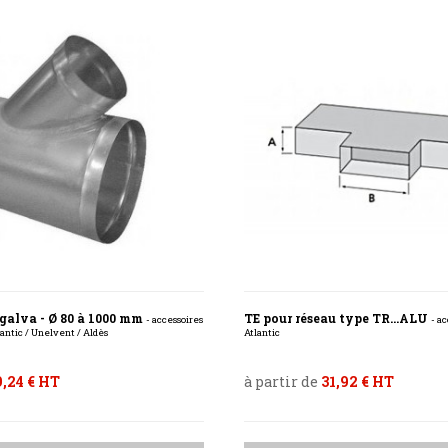
 galva - Ø 80 à 1000 mm
TE pour réseau type TR...ALU
- accessoires
- a
antic / Unelvent / Aldès
Atlantic
,24 € HT
à partir de
31,92 € HT