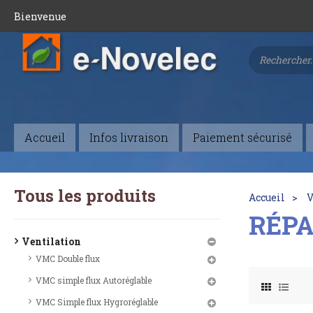
Bienvenue
Accueil
Infos livraison
Paiement sécurisé
Tous les produits
Accueil
V
RÉP
Ventilation
VMC Double flux
VMC simple flux Autoréglable
VMC Simple flux Hygroréglable