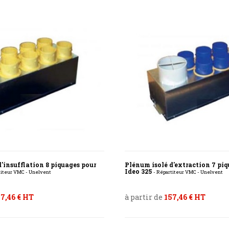
'insufflation 8 piquages pour
Plénum isolé d'extraction 7 pi
Ideo 325
titeur VMC - Unelvent
- Répartiteur VMC - Unelvent
7,46 € HT
à partir de
157,46 € HT