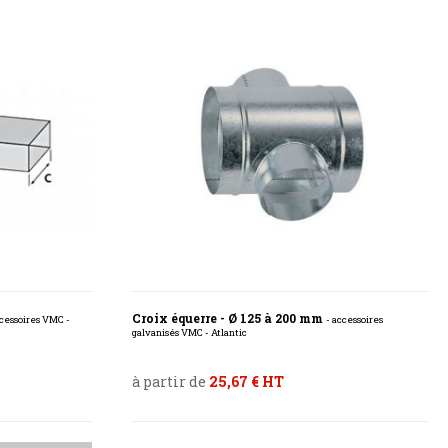
Croix équerre - Ø 125 à 200 mm
ccessoires VMC -
- accessoires
galvanisés VMC - Atlantic
à partir de
25,67 € HT