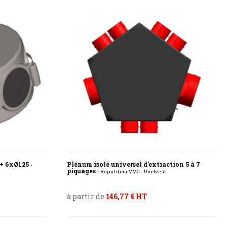
0 + 6xØ125
Plénum isolé universel d'extraction 5 à 7
-
piquages
- Répartiteur VMC - Unelvent
à partir de
146,77 € HT