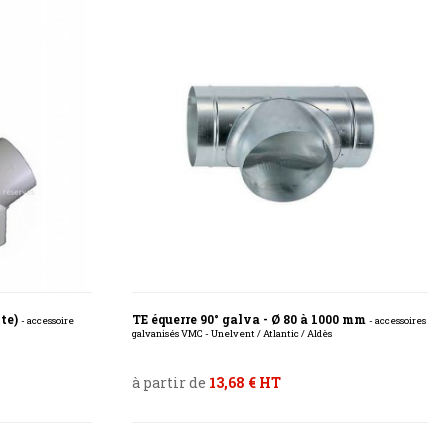
tte)
TE équerre 90° galva - Ø 80 à 1000 mm
- accessoire
- accessoires
galvanisés VMC - Unelvent / Atlantic / Aldès
à partir de
13,68 € HT