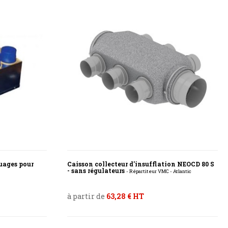
quages pour
Caisson collecteur d'insufflation NEOCD 80 S
- sans régulateurs
- Répartiteur VMC - Atlantic
à partir de
63,28 € HT