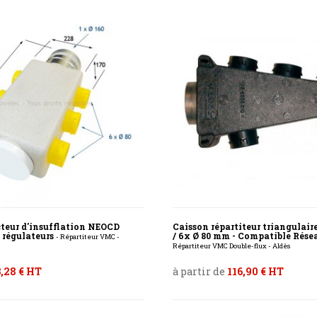
cteur d'insufflation NEOCD
Caisson répartiteur triangulaire
s régulateurs
/ 6x Ø 80 mm - Compatible Rés
- Répartiteur VMC -
Répartiteur VMC Double-flux - Aldès
,28 € HT
à partir de
116,90 € HT