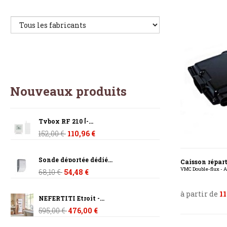
Nouveaux produits
Tybox RF 210 [-...
152,00 €
110,96 €
Sonde déportée dédié...
Caisson répart
VMC Double-flux - A
68,10 €
54,48 €
à partir de
11
NEFERTITI Etroit -...
595,00 €
476,00 €