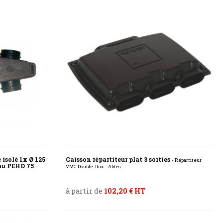
 isolé 1x Ø 125
Caisson répartiteur plat 3 sorties
- Répartiteur
eau PEHD 75
-
VMC Double-flux - Aldès
à partir de
102,20 € HT