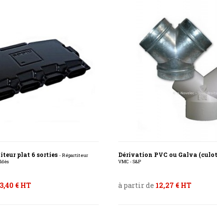
iteur plat 6 sorties
Dérivation PVC ou Galva (culo
- Répartiteur
ldès
VMC - S&P
3,40 € HT
à partir de
12,27 € HT