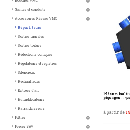
Bouches VMC
Gaines et conduits
Accessoires Réseau VMC
Répartiteurs
Sorties murales
Sorties toiture
Réductions coniques
Régulateurs et registres
Silencieux
Réchauffeurs
Entrées d'air
Plénum isolé u
piquages
- Répa
Humidificateurs
Rafraichisseurs
à partir de
14
Filtres
Pièces SAV