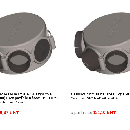
aire isolé 1xØ160 + 1xØ125 +
Caisson circulaire isolé 1xØ16
80) Compatible Réseau PEHD 75
Répartiteur VMC Double-flux- Aldès
ouble-flux- Aldès
9,37 € HT
à partir de
121,10 € HT